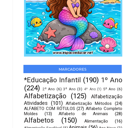
MARCADORES
*Educação Infantil
(190)
1º Ano
(224)
2º Ano
(6)
3º Ano
(3)
5º Ano
(6)
4º Ano
(1)
Alfabetização
(125)
Alfabetização
Atividades
(101)
Alfabetização Métodos
(24)
ALFABETO COM RÓTULOS
(27)
Alfabeto Completo
Moldes
(13)
Alfabeto de Animais
(28)
Alfabetos
(150)
Alimentação
(16)
Animais
(56)
Alimentação Saudável
(5)
Ano Novo
(2)