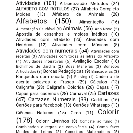
Atividades
(101)
Alfabetização Métodos
(24)
ALFABETO COM RÓTULOS
(27)
Alfabeto Completo
Moldes
(13)
Alfabeto de Animais
(28)
Alfabetos
(150)
Alimentação
(16)
Animais
(56)
Alimentação Saudável
(5)
Ano Novo
(2)
Apostila de desenhos e moldes inéditos
(10)
Atividades com alfabeto
(23)
Atividades com
Histórias
(12)
Atividades com Músicas
(8)
Atividades com numerais
(54)
Atividades com
receitas
(3)
Atividades com todas as letras do Alfabeto
Avaliação Escolar
(16)
(4)
Atividades Interativas
(5)
Bichinhos de Jardim
(2)
Boas Maneiras
(3)
Bonecos
Bordas Pedagógicas
(9)
Articulados
(3)
Brincadeiras
(3)
Brinquedos com sucata
(9)
Caderno de
Bullying
(1)
escrita palavras e Frases
(29)
Cálculos
(13)
Caligrafia
(28)
Caligrafia Colorida
(26)
Capas
(17)
Cartazes
Capas para cadernos
(28)
Carnaval
(25)
(47)
Cartazes Numerais
(33)
Cartilhas
(16)
Cartões para facebook
(13)
Cartões Whatsapp
(13)
Colorir
Ciências Naturais
(15)
Circo
(11)
(178)
Colorir Livrinhos
(8)
Combate ao fumo
(1)
Combinados e regras de convivência
(4)
Como fazer
Moldes de Letras
(2)
Conceitos Matemáticos
(5)