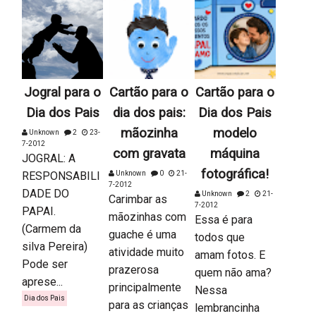
Jogral para o
Cartão para o
Cartão para o
Dia dos Pais
dia dos pais:
Dia dos Pais
mãozinha
modelo
Unknown
2
23-
7-2012
com gravata
máquina
JOGRAL: A
fotográfica!
RESPONSABILI
Unknown
0
21-
7-2012
DADE DO
Unknown
2
21-
Carimbar as
7-2012
PAPAI.
mãozinhas com
Essa é para
(Carmem da
guache é uma
todos que
silva Pereira)
atividade muito
amam fotos. E
Pode ser
prazerosa
quem não ama?
aprese...
principalmente
Nessa
Dia dos Pais
para as crianças
lembrancinha