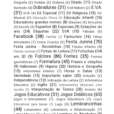
Ditado
(11)
Disgrafia
(2)
Dislalia
(2)
Dislexia
(3)
Ditado
Dobraduras
(31)
E.V.A.
Ilustrado
(4)
Doll Makers
(2)
(31)
Ed Especial
(11)
Ed Religiosa
(10)
ECA
(4)
Ed.
Educação Infantil
(10)
Musical
(2)
Educação Física
(1)
Educadores grandes nomes
(8)
Eleições
(3)
Emoções
Espanhol
(8)
Especiais
(9)
Estações do
(3)
Escola
(3)
ano
(24)
Etiquetas
(22)
EVA
(10)
Fábulas
(5)
Facebook
(38)
Fantoches
(16)
Férias
Família
(1)
Festa Junina
(70)
Atividades
(7)
Festa Country
(3)
Festa Junina - Receitinhas
(10)
Festas Infantis
(4)
Fichas de Leitura
(11)
Fofuchas EVA
Festas Juninas
(1)
Folclore
(86)
Fontes
(35)
em 3D
(9)
Formas
Formatura
(45)
Frases e citações
geométricas
(7)
(9)
Halloween
(9)
Higiene
(20)
História e Geografia
(15)
Horas e Datas
(13)
Historinhas Infantis
(7)
Identidade
(15)
Importante saber
(20)
Inclusão
(2)
Independência
(12)
Indicação de Leitura
(2)
Informática
Inglês
(21)
Educativa
(2)
Instrumentos Musicais com
Interpretação de Textos
(20)
Inverno
(6)
sucata
(1)
Jogos Educativos
(51)
Jogos Didáticos
(65)
jogos e brincadeiras
(7)
Jogos Educativos
(7)
Jogos
Lembrancinhas
Lego
(5)
Educativos para baixar
(1)
(44)
Letramento
(6)
Letramento e Alfabetização
(7)