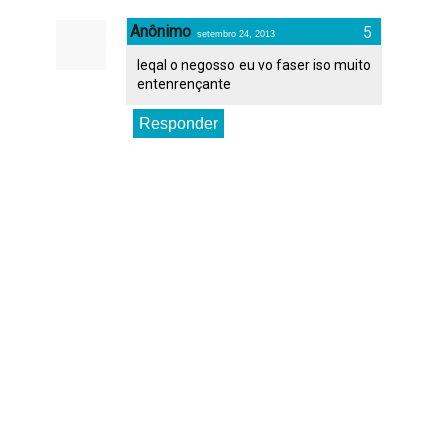
Anônimo
setembro 24, 2013
leqal o negosso eu vo faser iso muito
entenrençante
Responder