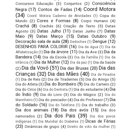
Consciência
Concursos Educação
(3)
Conjuntos
(2)
Coord Motora
Negra
(17)
Contos de Fadas
(14)
(34)
Copa do
Coord. Motora Caderno de Atividades
(1)
Cores e Formas
(8)
Mundo
(2)
Corpo Humano
(4)
Crachá
(8)
Crachás
(6)
Criação de Texto
(5)
Datas
Datas Julho
(11)
Datas
Agosto
(3)
Datas Junho
(7)
Maio
(9)
Datas Março
(15)
Datas Outubro
(9)
Decoração sala de aula
(28)
Dengue
(12)
Dedoches
(1)
DESENHOS PARA COLORIR
(16)
Dia da água
(1)
Dia da
Dia da árvore
(11)
Dia da
Dia da Ave
(3)
Alfabetização
(1)
Bandeira
(14)
Dia da Escola
(3)
Dia da Família
(1)
Dia da
Dia da Mulher
(12)
Dia da Saúde
Infância
(1)
Dia da paz
(1)
Dia da Vovó
(51)
Dia das
Dia das Bruxas
(20)
(2)
Crianças
(32)
Dia das Mães
(40)
Dia de Finados
Dia de Reis
(2)
Dia de Tiradentes
(5)
Dia do Amigo
(5)
(1)
Dia do Bombeiro
(9)
Dia do Atleta
(3)
Dia do Carteiro
(2)
Dia
Dia do Circo
(6)
Dia do estudante
(4)
Dia do Dentista
(1)
do Índio
(9)
Dia do Livro
(3)
Dia do Mágico
(2)
Dia do
Dia
Dia do pescador
(4)
Dia do Professor
(7)
Marinheiro
(1)
do Soldado
(16)
Dia do trabalho
(3)
Dia do Telefone
(1)
Dia dos animais
(18)
Dia dos avós
(15)
Dia dos
Dia dos Pais
(39)
namorados
(2)
Dia dos povos
Dicas de Férias
indígenas
(1)
Dia Mundial do Diabetes
(1)
(23)
Dinâmicas de grupo
(4)
Direito de voto da mulher
(1)