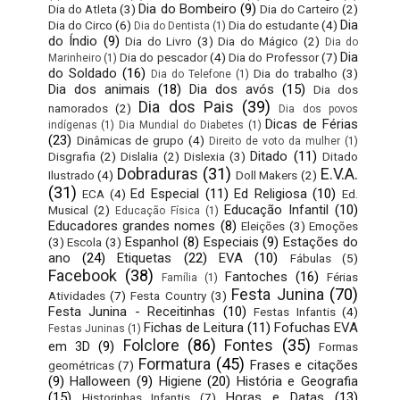
Dia do Bombeiro
(9)
Dia do Atleta
(3)
Dia do Carteiro
(2)
Dia
Dia do Circo
(6)
Dia do estudante
(4)
Dia do Dentista
(1)
do Índio
(9)
Dia do Livro
(3)
Dia do Mágico
(2)
Dia do
Dia
Dia do pescador
(4)
Dia do Professor
(7)
Marinheiro
(1)
do Soldado
(16)
Dia do trabalho
(3)
Dia do Telefone
(1)
Dia dos animais
(18)
Dia dos avós
(15)
Dia dos
Dia dos Pais
(39)
namorados
(2)
Dia dos povos
Dicas de Férias
indígenas
(1)
Dia Mundial do Diabetes
(1)
(23)
Dinâmicas de grupo
(4)
Direito de voto da mulher
(1)
Ditado
(11)
Disgrafia
(2)
Dislalia
(2)
Dislexia
(3)
Ditado
Dobraduras
(31)
E.V.A.
Ilustrado
(4)
Doll Makers
(2)
(31)
Ed Especial
(11)
Ed Religiosa
(10)
ECA
(4)
Ed.
Educação Infantil
(10)
Musical
(2)
Educação Física
(1)
Educadores grandes nomes
(8)
Eleições
(3)
Emoções
Espanhol
(8)
Especiais
(9)
Estações do
(3)
Escola
(3)
ano
(24)
Etiquetas
(22)
EVA
(10)
Fábulas
(5)
Facebook
(38)
Fantoches
(16)
Férias
Família
(1)
Festa Junina
(70)
Atividades
(7)
Festa Country
(3)
Festa Junina - Receitinhas
(10)
Festas Infantis
(4)
Fichas de Leitura
(11)
Fofuchas EVA
Festas Juninas
(1)
Folclore
(86)
Fontes
(35)
em 3D
(9)
Formas
Formatura
(45)
Frases e citações
geométricas
(7)
(9)
Halloween
(9)
Higiene
(20)
História e Geografia
(15)
Horas e Datas
(13)
Historinhas Infantis
(7)