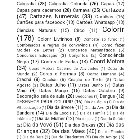
Caligrafia
(28)
Caligrafia Colorida
(26)
Capas
(17)
Cartazes
Capas para cadernos
(28)
Carnaval
(25)
(47)
Cartazes Numerais
(33)
Cartilhas
(16)
Cartões para facebook
(13)
Cartões Whatsapp
(13)
Colorir
Ciências Naturais
(15)
Circo
(11)
(178)
Colorir Livrinhos
(8)
Combate ao fumo
(1)
Combinados e regras de convivência
(4)
Como fazer
Moldes de Letras
(2)
Conceitos Matemáticos
(5)
Consciência
Concursos Educação
(3)
Conjuntos
(2)
Coord Motora
Negra
(17)
Contos de Fadas
(14)
(34)
Copa do
Coord. Motora Caderno de Atividades
(1)
Cores e Formas
(8)
Mundo
(2)
Corpo Humano
(4)
Crachá
(8)
Crachás
(6)
Criação de Texto
(5)
Datas
Datas Julho
(11)
Datas
Agosto
(3)
Datas Junho
(7)
Maio
(9)
Datas Março
(15)
Datas Outubro
(9)
Decoração sala de aula
(28)
Dengue
(12)
Dedoches
(1)
DESENHOS PARA COLORIR
(16)
Dia da água
(1)
Dia da
Dia da árvore
(11)
Dia da
Dia da Ave
(3)
Alfabetização
(1)
Bandeira
(14)
Dia da Escola
(3)
Dia da Família
(1)
Dia da
Dia da Mulher
(12)
Dia da Saúde
Infância
(1)
Dia da paz
(1)
Dia da Vovó
(51)
Dia das
Dia das Bruxas
(20)
(2)
Crianças
(32)
Dia das Mães
(40)
Dia de Finados
Dia de Reis
(2)
Dia de Tiradentes
(5)
Dia do Amigo
(5)
(1)