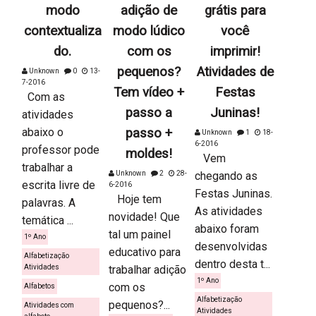
modo
adição de
grátis para
contextualiza
modo lúdico
você
do.
com os
imprimir!
pequenos?
Atividades de
Unknown
0
13-
7-2016
Tem vídeo +
Festas
Com as
passo a
Juninas!
atividades
abaixo o
passo +
Unknown
1
18-
6-2016
professor pode
moldes!
Vem
trabalhar a
Unknown
2
28-
chegando as
escrita livre de
6-2016
Festas Juninas.
Hoje tem
palavras. A
As atividades
novidade! Que
temática ...
abaixo foram
tal um painel
1º Ano
desenvolvidas
educativo para
Alfabetização
dentro desta t...
Atividades
trabalhar adição
1º Ano
com os
Alfabetos
Alfabetização
pequenos?...
Atividades com
Atividades