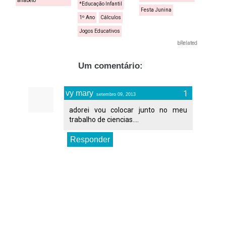
alfabeto
*Educação Infantil
Festa Junina
1º Ano
Cálculos
Jogos Educativos
bRelated
Um comentário:
vy mary
setembro 09, 2013
adorei vou colocar junto no meu
trabalho de ciencias....
Responder