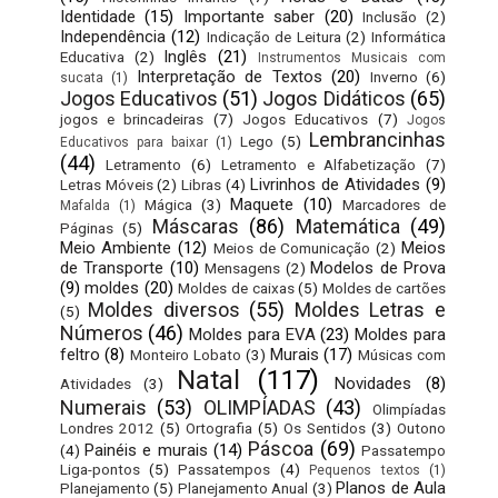
Identidade
(15)
Importante saber
(20)
Inclusão
(2)
Independência
(12)
Indicação de Leitura
(2)
Informática
Inglês
(21)
Educativa
(2)
Instrumentos Musicais com
Interpretação de Textos
(20)
Inverno
(6)
sucata
(1)
Jogos Educativos
(51)
Jogos Didáticos
(65)
jogos e brincadeiras
(7)
Jogos Educativos
(7)
Jogos
Lembrancinhas
Lego
(5)
Educativos para baixar
(1)
(44)
Letramento
(6)
Letramento e Alfabetização
(7)
Livrinhos de Atividades
(9)
Letras Móveis
(2)
Libras
(4)
Maquete
(10)
Mágica
(3)
Marcadores de
Mafalda
(1)
Máscaras
(86)
Matemática
(49)
Páginas
(5)
Meio Ambiente
(12)
Meios
Meios de Comunicação
(2)
de Transporte
(10)
Modelos de Prova
Mensagens
(2)
(9)
moldes
(20)
Moldes de caixas
(5)
Moldes de cartões
Moldes diversos
(55)
Moldes Letras e
(5)
Números
(46)
Moldes para EVA
(23)
Moldes para
feltro
(8)
Murais
(17)
Monteiro Lobato
(3)
Músicas com
Natal
(117)
Novidades
(8)
Atividades
(3)
Numerais
(53)
OLIMPÍADAS
(43)
Olimpíadas
Londres 2012
(5)
Ortografia
(5)
Os Sentidos
(3)
Outono
Páscoa
(69)
Painéis e murais
(14)
(4)
Passatempo
Liga-pontos
(5)
Passatempos
(4)
Pequenos textos
(1)
Planos de Aula
Planejamento
(5)
Planejamento Anual
(3)