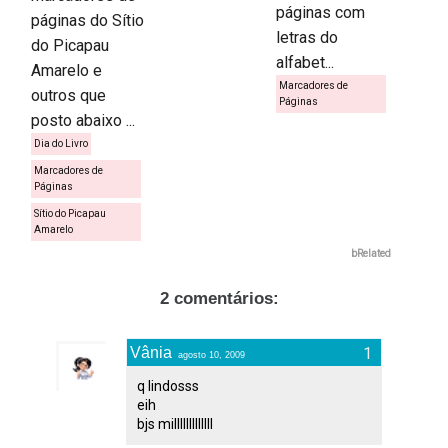
páginas com
páginas do Sítio
letras do
do Picapau
alfabet...
Amarelo e
Marcadores de
outros que
Páginas
posto abaixo ...
Dia do Livro
Marcadores de
Páginas
Sítio do Picapau
Amarelo
bRelated
2 comentários:
Vânia
agosto 10, 2009
q lindosss
eih
bjs milllllllllllll