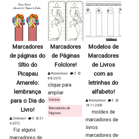
Marcadores
Marcadores
Modelos de
de páginas do
de Páginas
Marcadores
Sítio do
Folclore!
de Livros
Picapau
com as
Anonymous
0
8-8-2010
Amarelo:
letrinhas do
clique para
lembrança
alfabeto!
ampliar
para o Dia do
Folclore
Anonymous
5
18-11-2009
Livro!
Marcadores de
moldes de
Páginas
Unknown
0
21-
marcadores de
6-2012
livros
Fiz alguns
marcadores de
marcadores de