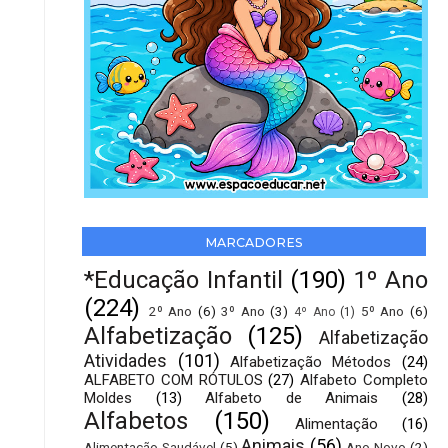
MARCADORES
*Educação Infantil
(190)
1º Ano
(224)
2º Ano
(6)
3º Ano
(3)
5º Ano
(6)
4º Ano
(1)
Alfabetização
(125)
Alfabetização
Atividades
(101)
Alfabetização Métodos
(24)
ALFABETO COM RÓTULOS
(27)
Alfabeto Completo
Moldes
(13)
Alfabeto de Animais
(28)
Alfabetos
(150)
Alimentação
(16)
Animais
(56)
Alimentação Saudável
(5)
Ano Novo
(2)