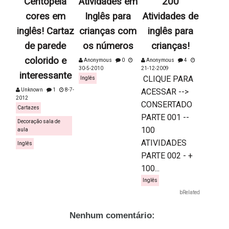
Centopéia
Atividades em
200
cores em
Inglês para
Atividades de
inglês! Cartaz
crianças com
inglês para
de parede
os números
crianças!
colorido e
Anonymous
0
Anonymous
4
30-5-2010
21-12-2009
interessante
CLIQUE PARA
Inglês
Unknown
1
8-7-
ACESSAR -->
2012
CONSERTADO
Cartazes
PARTE 001 --
Decoração sala de
100
aula
ATIVIDADES
Inglês
PARTE 002 - +
100...
Inglês
bRelated
Nenhum comentário: