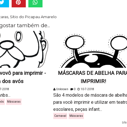
aras
,
Sítio do Picapau Amarelo
gostar também de...
ovô para imprimir -
MÁSCARAS DE ABELHA PAR
a dos avós
IMPRIMIR!
7-2018
Unknown
0
10-7-2018
..
São 4 modelos de máscara de abelh
para você imprimir e utilizar em teatr
vós
Máscaras
escolares, peças infant...
Carnaval
Máscaras
bRe