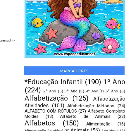
orango! >>
MARCADORES
*Educação Infantil
(190)
1º Ano
(224)
2º Ano
(6)
3º Ano
(3)
5º Ano
(6)
4º Ano
(1)
Alfabetização
(125)
Alfabetização
Atividades
(101)
Alfabetização Métodos
(24)
ALFABETO COM RÓTULOS
(27)
Alfabeto Completo
Moldes
(13)
Alfabeto de Animais
(28)
Alfabetos
(150)
Alimentação
(16)
Animais
(56)
Alimentação Saudável
(5)
Ano Novo
(2)