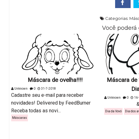
Categorias:
Másc
Você poderá 
Máscara de ovelha!!!!
Máscara de v
Di
Unknown
0
31-7-2018
Cadastre seu e-mail para receber
Unknown
0
16-
novidades! Delivered by FeedBurner
&nbs.
Receba todas as novi...
Dia da Vovó
Dia dos a
Máscaras