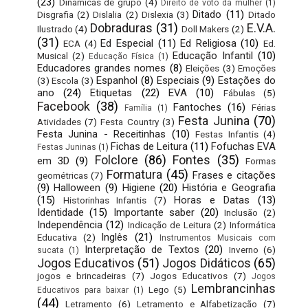
(23)
Dinâmicas de grupo
(4)
Direito de voto da mulher
(1)
Ditado
(11)
Disgrafia
(2)
Dislalia
(2)
Dislexia
(3)
Ditado
Dobraduras
(31)
E.V.A.
Ilustrado
(4)
Doll Makers
(2)
(31)
Ed Especial
(11)
Ed Religiosa
(10)
ECA
(4)
Ed.
Educação Infantil
(10)
Musical
(2)
Educação Física
(1)
Educadores grandes nomes
(8)
Eleições
(3)
Emoções
Espanhol
(8)
Especiais
(9)
Estações do
(3)
Escola
(3)
ano
(24)
Etiquetas
(22)
EVA
(10)
Fábulas
(5)
Facebook
(38)
Fantoches
(16)
Férias
Família
(1)
Festa Junina
(70)
Atividades
(7)
Festa Country
(3)
Festa Junina - Receitinhas
(10)
Festas Infantis
(4)
Fichas de Leitura
(11)
Fofuchas EVA
Festas Juninas
(1)
Folclore
(86)
Fontes
(35)
em 3D
(9)
Formas
Formatura
(45)
Frases e citações
geométricas
(7)
(9)
Halloween
(9)
Higiene
(20)
História e Geografia
(15)
Horas e Datas
(13)
Historinhas Infantis
(7)
Identidade
(15)
Importante saber
(20)
Inclusão
(2)
Independência
(12)
Indicação de Leitura
(2)
Informática
Inglês
(21)
Educativa
(2)
Instrumentos Musicais com
Interpretação de Textos
(20)
Inverno
(6)
sucata
(1)
Jogos Educativos
(51)
Jogos Didáticos
(65)
jogos e brincadeiras
(7)
Jogos Educativos
(7)
Jogos
Lembrancinhas
Lego
(5)
Educativos para baixar
(1)
(44)
Letramento
(6)
Letramento e Alfabetização
(7)