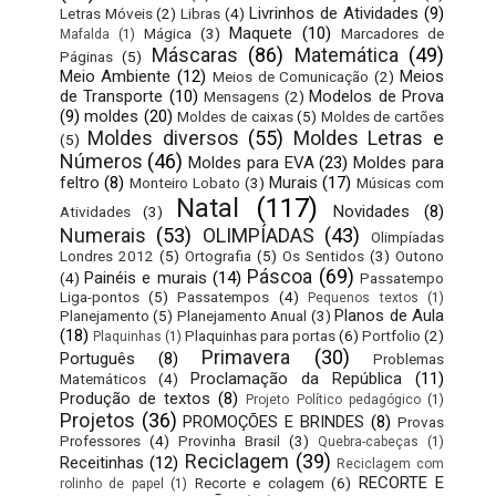
Livrinhos de Atividades
(9)
Letras Móveis
(2)
Libras
(4)
Maquete
(10)
Mágica
(3)
Marcadores de
Mafalda
(1)
Máscaras
(86)
Matemática
(49)
Páginas
(5)
Meio Ambiente
(12)
Meios
Meios de Comunicação
(2)
de Transporte
(10)
Modelos de Prova
Mensagens
(2)
(9)
moldes
(20)
Moldes de caixas
(5)
Moldes de cartões
Moldes diversos
(55)
Moldes Letras e
(5)
Números
(46)
Moldes para EVA
(23)
Moldes para
feltro
(8)
Murais
(17)
Monteiro Lobato
(3)
Músicas com
Natal
(117)
Novidades
(8)
Atividades
(3)
Numerais
(53)
OLIMPÍADAS
(43)
Olimpíadas
Londres 2012
(5)
Ortografia
(5)
Os Sentidos
(3)
Outono
Páscoa
(69)
Painéis e murais
(14)
(4)
Passatempo
Liga-pontos
(5)
Passatempos
(4)
Pequenos textos
(1)
Planos de Aula
Planejamento
(5)
Planejamento Anual
(3)
(18)
Plaquinhas para portas
(6)
Portfolio
(2)
Plaquinhas
(1)
Primavera
(30)
Português
(8)
Problemas
Proclamação da República
(11)
Matemáticos
(4)
Produção de textos
(8)
Projeto Político pedagógico
(1)
Projetos
(36)
PROMOÇÕES E BRINDES
(8)
Provas
Professores
(4)
Provinha Brasil
(3)
Quebra-cabeças
(1)
Reciclagem
(39)
Receitinhas
(12)
Reciclagem com
RECORTE E
Recorte e colagem
(6)
rolinho de papel
(1)