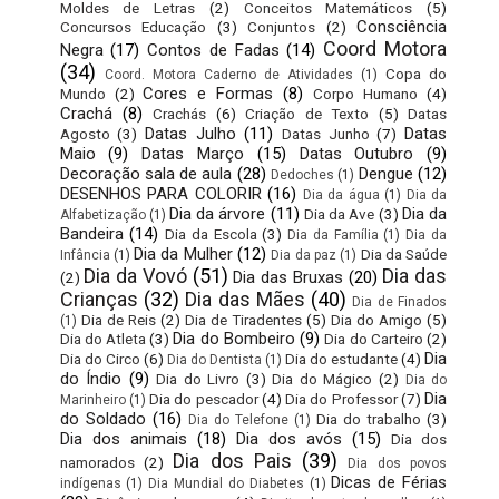
Moldes de Letras
(2)
Conceitos Matemáticos
(5)
Consciência
Concursos Educação
(3)
Conjuntos
(2)
Coord Motora
Negra
(17)
Contos de Fadas
(14)
(34)
Copa do
Coord. Motora Caderno de Atividades
(1)
Cores e Formas
(8)
Mundo
(2)
Corpo Humano
(4)
Crachá
(8)
Crachás
(6)
Criação de Texto
(5)
Datas
Datas Julho
(11)
Datas
Agosto
(3)
Datas Junho
(7)
Maio
(9)
Datas Março
(15)
Datas Outubro
(9)
Decoração sala de aula
(28)
Dengue
(12)
Dedoches
(1)
DESENHOS PARA COLORIR
(16)
Dia da água
(1)
Dia da
Dia da árvore
(11)
Dia da
Dia da Ave
(3)
Alfabetização
(1)
Bandeira
(14)
Dia da Escola
(3)
Dia da Família
(1)
Dia da
Dia da Mulher
(12)
Dia da Saúde
Infância
(1)
Dia da paz
(1)
Dia da Vovó
(51)
Dia das
Dia das Bruxas
(20)
(2)
Crianças
(32)
Dia das Mães
(40)
Dia de Finados
Dia de Reis
(2)
Dia de Tiradentes
(5)
Dia do Amigo
(5)
(1)
Dia do Bombeiro
(9)
Dia do Atleta
(3)
Dia do Carteiro
(2)
Dia
Dia do Circo
(6)
Dia do estudante
(4)
Dia do Dentista
(1)
do Índio
(9)
Dia do Livro
(3)
Dia do Mágico
(2)
Dia do
Dia
Dia do pescador
(4)
Dia do Professor
(7)
Marinheiro
(1)
do Soldado
(16)
Dia do trabalho
(3)
Dia do Telefone
(1)
Dia dos animais
(18)
Dia dos avós
(15)
Dia dos
Dia dos Pais
(39)
namorados
(2)
Dia dos povos
Dicas de Férias
indígenas
(1)
Dia Mundial do Diabetes
(1)