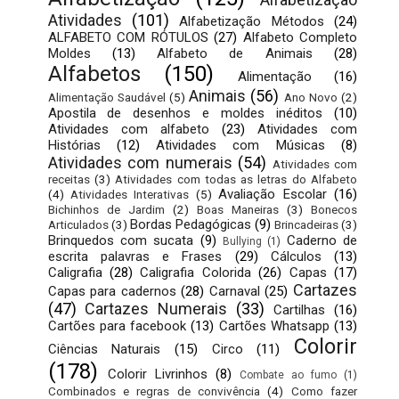
Atividades
(101)
Alfabetização Métodos
(24)
ALFABETO COM RÓTULOS
(27)
Alfabeto Completo
Moldes
(13)
Alfabeto de Animais
(28)
Alfabetos
(150)
Alimentação
(16)
Animais
(56)
Alimentação Saudável
(5)
Ano Novo
(2)
Apostila de desenhos e moldes inéditos
(10)
Atividades com alfabeto
(23)
Atividades com
Histórias
(12)
Atividades com Músicas
(8)
Atividades com numerais
(54)
Atividades com
receitas
(3)
Atividades com todas as letras do Alfabeto
Avaliação Escolar
(16)
(4)
Atividades Interativas
(5)
Bichinhos de Jardim
(2)
Boas Maneiras
(3)
Bonecos
Bordas Pedagógicas
(9)
Articulados
(3)
Brincadeiras
(3)
Brinquedos com sucata
(9)
Caderno de
Bullying
(1)
escrita palavras e Frases
(29)
Cálculos
(13)
Caligrafia
(28)
Caligrafia Colorida
(26)
Capas
(17)
Cartazes
Capas para cadernos
(28)
Carnaval
(25)
(47)
Cartazes Numerais
(33)
Cartilhas
(16)
Cartões para facebook
(13)
Cartões Whatsapp
(13)
Colorir
Ciências Naturais
(15)
Circo
(11)
(178)
Colorir Livrinhos
(8)
Combate ao fumo
(1)
Combinados e regras de convivência
(4)
Como fazer