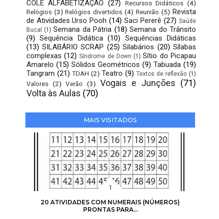
COLE ALFABETIZAÇÃO
(27)
Recursos Didáticos
(4)
Revista
Relógios
(3)
Relógios divertidos
(4)
Reunião
(5)
de Atividades Urso Pooh
(14)
Saci Pererê
(27)
Saúde
Semana da Pátria
(18)
Semana do Trânsito
Bucal
(1)
(9)
Sequência Didática
(10)
Sequências Didáticas
(13)
SILABÁRIO SCRAP
(25)
Silabários
(20)
Sílabas
complexas
(12)
Sítio do Picapau
Síndrome de Down
(1)
Amarelo
(15)
Sólidos Geométricos
(9)
Tabuada
(19)
Tangram
(21)
Teatro
(9)
TDAH
(2)
Textos de reflexão
(1)
Vogais e Junções
(71)
Valores
(2)
Verão
(3)
Volta às Aulas
(70)
MAIS VISITADOS
20 ATIVIDADES COM NUMERAIS (NÚMEROS)
PRONTAS PARA...