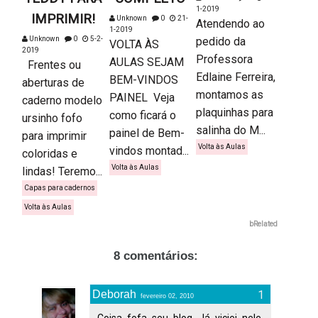
1-2019
IMPRIMIR!
Unknown
0
21-
Atendendo ao
1-2019
Unknown
0
5-2-
pedido da
VOLTA ÀS
2019
Professora
AULAS SEJAM
Frentes ou
Edlaine Ferreira,
BEM-VINDOS
aberturas de
montamos as
PAINEL Veja
caderno modelo
plaquinhas para
como ficará o
ursinho fofo
salinha do M...
painel de Bem-
para imprimir
Volta às Aulas
vindos montad...
coloridas e
Volta às Aulas
lindas! Teremo...
Capas para cadernos
Volta às Aulas
bRelated
8 comentários:
Deborah
fevereiro 02, 2010