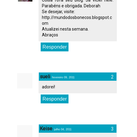
Coisa fofa seu blog. Já viciei nele.
Parabéns e obrigada. Deborah
Se desejar, visite:
http://mundodosbonecos.blogspot.c
om
Atualizei nesta semana.
Abraços
Responder
sueli
fevereiro 09, 2011
adorei!
Responder
Keise
julho 04, 2011