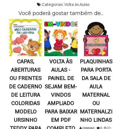
Categorias:
Volta às Aulas
Você poderá gostar também de...
CAPAS,
VOLTA ÀS
PLAQUINHAS
ABERTURAS
AULAS -
PARA PORTA
OU FRENTES
PAINEL DE
DA SALA DE
DE CADERNO
SEJAM BEM-
AULA
DE LEITURA
VINDOS
MATERNAL
COLORIDAS
AMPLIADO
OU
MODELO
PARA BAIXAR
MATERNALZI
URSINHO
EM PDF
NHO LINDAS
TEDDY PARA
COMPLETO
Unknown
0
21-