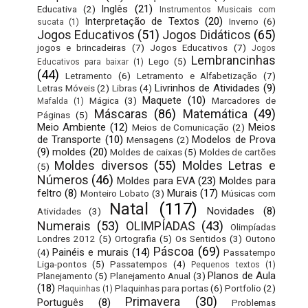
Inglês
(21)
Educativa
(2)
Instrumentos Musicais com
Interpretação de Textos
(20)
Inverno
(6)
sucata
(1)
Jogos Educativos
(51)
Jogos Didáticos
(65)
jogos e brincadeiras
(7)
Jogos Educativos
(7)
Jogos
Lembrancinhas
Lego
(5)
Educativos para baixar
(1)
(44)
Letramento
(6)
Letramento e Alfabetização
(7)
Livrinhos de Atividades
(9)
Letras Móveis
(2)
Libras
(4)
Maquete
(10)
Mágica
(3)
Marcadores de
Mafalda
(1)
Máscaras
(86)
Matemática
(49)
Páginas
(5)
Meio Ambiente
(12)
Meios
Meios de Comunicação
(2)
de Transporte
(10)
Modelos de Prova
Mensagens
(2)
(9)
moldes
(20)
Moldes de caixas
(5)
Moldes de cartões
Moldes diversos
(55)
Moldes Letras e
(5)
Números
(46)
Moldes para EVA
(23)
Moldes para
feltro
(8)
Murais
(17)
Monteiro Lobato
(3)
Músicas com
Natal
(117)
Novidades
(8)
Atividades
(3)
Numerais
(53)
OLIMPÍADAS
(43)
Olimpíadas
Londres 2012
(5)
Ortografia
(5)
Os Sentidos
(3)
Outono
Páscoa
(69)
Painéis e murais
(14)
(4)
Passatempo
Liga-pontos
(5)
Passatempos
(4)
Pequenos textos
(1)
Planos de Aula
Planejamento
(5)
Planejamento Anual
(3)
(18)
Plaquinhas para portas
(6)
Portfolio
(2)
Plaquinhas
(1)
Primavera
(30)
Português
(8)
Problemas