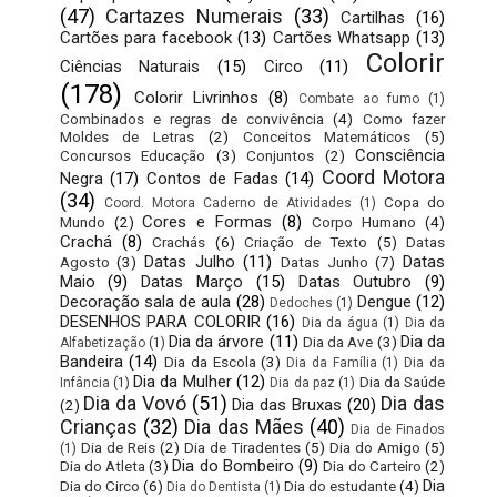
(47)
Cartazes Numerais
(33)
Cartilhas
(16)
Cartões para facebook
(13)
Cartões Whatsapp
(13)
Colorir
Ciências Naturais
(15)
Circo
(11)
(178)
Colorir Livrinhos
(8)
Combate ao fumo
(1)
Combinados e regras de convivência
(4)
Como fazer
Moldes de Letras
(2)
Conceitos Matemáticos
(5)
Consciência
Concursos Educação
(3)
Conjuntos
(2)
Coord Motora
Negra
(17)
Contos de Fadas
(14)
(34)
Copa do
Coord. Motora Caderno de Atividades
(1)
Cores e Formas
(8)
Mundo
(2)
Corpo Humano
(4)
Crachá
(8)
Crachás
(6)
Criação de Texto
(5)
Datas
Datas Julho
(11)
Datas
Agosto
(3)
Datas Junho
(7)
Maio
(9)
Datas Março
(15)
Datas Outubro
(9)
Decoração sala de aula
(28)
Dengue
(12)
Dedoches
(1)
DESENHOS PARA COLORIR
(16)
Dia da água
(1)
Dia da
Dia da árvore
(11)
Dia da
Dia da Ave
(3)
Alfabetização
(1)
Bandeira
(14)
Dia da Escola
(3)
Dia da Família
(1)
Dia da
Dia da Mulher
(12)
Dia da Saúde
Infância
(1)
Dia da paz
(1)
Dia da Vovó
(51)
Dia das
Dia das Bruxas
(20)
(2)
Crianças
(32)
Dia das Mães
(40)
Dia de Finados
Dia de Reis
(2)
Dia de Tiradentes
(5)
Dia do Amigo
(5)
(1)
Dia do Bombeiro
(9)
Dia do Atleta
(3)
Dia do Carteiro
(2)
Dia
Dia do Circo
(6)
Dia do estudante
(4)
Dia do Dentista
(1)