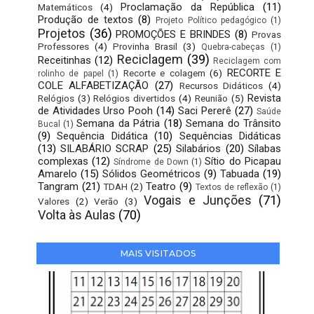
Proclamação da República
(11)
Matemáticos
(4)
Produção de textos
(8)
Projeto Político pedagógico
(1)
Projetos
(36)
PROMOÇÕES E BRINDES
(8)
Provas
Professores
(4)
Provinha Brasil
(3)
Quebra-cabeças
(1)
Reciclagem
(39)
Receitinhas
(12)
Reciclagem com
RECORTE E
Recorte e colagem
(6)
rolinho de papel
(1)
COLE ALFABETIZAÇÃO
(27)
Recursos Didáticos
(4)
Revista
Relógios
(3)
Relógios divertidos
(4)
Reunião
(5)
de Atividades Urso Pooh
(14)
Saci Pererê
(27)
Saúde
Semana da Pátria
(18)
Semana do Trânsito
Bucal
(1)
(9)
Sequência Didática
(10)
Sequências Didáticas
(13)
SILABÁRIO SCRAP
(25)
Silabários
(20)
Sílabas
complexas
(12)
Sítio do Picapau
Síndrome de Down
(1)
Amarelo
(15)
Sólidos Geométricos
(9)
Tabuada
(19)
Tangram
(21)
Teatro
(9)
TDAH
(2)
Textos de reflexão
(1)
Vogais e Junções
(71)
Valores
(2)
Verão
(3)
Volta às Aulas
(70)
MAIS VISITADOS