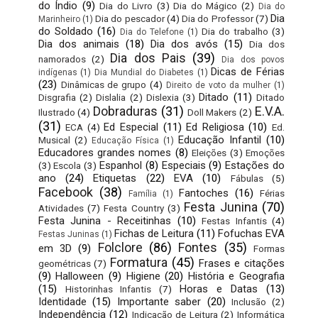
do Índio
(9)
Dia do Livro
(3)
Dia do Mágico
(2)
Dia do
Dia
Dia do pescador
(4)
Dia do Professor
(7)
Marinheiro
(1)
do Soldado
(16)
Dia do trabalho
(3)
Dia do Telefone
(1)
Dia dos animais
(18)
Dia dos avós
(15)
Dia dos
Dia dos Pais
(39)
namorados
(2)
Dia dos povos
Dicas de Férias
indígenas
(1)
Dia Mundial do Diabetes
(1)
(23)
Dinâmicas de grupo
(4)
Direito de voto da mulher
(1)
Ditado
(11)
Disgrafia
(2)
Dislalia
(2)
Dislexia
(3)
Ditado
Dobraduras
(31)
E.V.A.
Ilustrado
(4)
Doll Makers
(2)
(31)
Ed Especial
(11)
Ed Religiosa
(10)
ECA
(4)
Ed.
Educação Infantil
(10)
Musical
(2)
Educação Física
(1)
Educadores grandes nomes
(8)
Eleições
(3)
Emoções
Espanhol
(8)
Especiais
(9)
Estações do
(3)
Escola
(3)
ano
(24)
Etiquetas
(22)
EVA
(10)
Fábulas
(5)
Facebook
(38)
Fantoches
(16)
Férias
Família
(1)
Festa Junina
(70)
Atividades
(7)
Festa Country
(3)
Festa Junina - Receitinhas
(10)
Festas Infantis
(4)
Fichas de Leitura
(11)
Fofuchas EVA
Festas Juninas
(1)
Folclore
(86)
Fontes
(35)
em 3D
(9)
Formas
Formatura
(45)
Frases e citações
geométricas
(7)
(9)
Halloween
(9)
Higiene
(20)
História e Geografia
(15)
Horas e Datas
(13)
Historinhas Infantis
(7)
Identidade
(15)
Importante saber
(20)
Inclusão
(2)
Independência
(12)
Indicação de Leitura
(2)
Informática