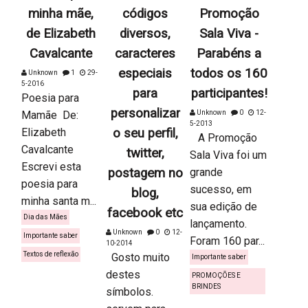
minha mãe,
códigos
Promoção
de Elizabeth
diversos,
Sala Viva -
Cavalcante
caracteres
Parabéns a
especiais
todos os 160
Unknown
1
29-
5-2016
para
participantes!
Poesia para
personalizar
Mamãe De:
Unknown
0
12-
5-2013
Elizabeth
o seu perfil,
A Promoção
Cavalcante
twitter,
Sala Viva foi um
Escrevi esta
postagem no
grande
poesia para
sucesso, em
blog,
minha santa m...
sua edição de
facebook etc
Dia das Mães
lançamento.
Unknown
0
12-
Importante saber
Foram 160 par...
10-2014
Textos de reflexão
Gosto muito
Importante saber
destes
PROMOÇÕES E
BRINDES
símbolos.