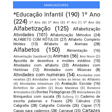
MARCADORES
*Educação Infantil
(190)
1º Ano
(224)
2º Ano
(6)
3º Ano
(3)
5º Ano
(6)
4º Ano
(1)
Alfabetização
(125)
Alfabetização
Atividades
(101)
Alfabetização Métodos
(24)
ALFABETO COM RÓTULOS
(27)
Alfabeto Completo
Moldes
(13)
Alfabeto de Animais
(28)
Alfabetos
(150)
Alimentação
(16)
Animais
(56)
Alimentação Saudável
(5)
Ano Novo
(2)
Apostila de desenhos e moldes inéditos
(10)
Atividades com alfabeto
(23)
Atividades com
Histórias
(12)
Atividades com Músicas
(8)
Atividades com numerais
(54)
Atividades com
receitas
(3)
Atividades com todas as letras do Alfabeto
Avaliação Escolar
(16)
(4)
Atividades Interativas
(5)
Bichinhos de Jardim
(2)
Boas Maneiras
(3)
Bonecos
Bordas Pedagógicas
(9)
Articulados
(3)
Brincadeiras
(3)
Brinquedos com sucata
(9)
Caderno de
Bullying
(1)
escrita palavras e Frases
(29)
Cálculos
(13)
Caligrafia
(28)
Caligrafia Colorida
(26)
Capas
(17)
Cartazes
Capas para cadernos
(28)
Carnaval
(25)