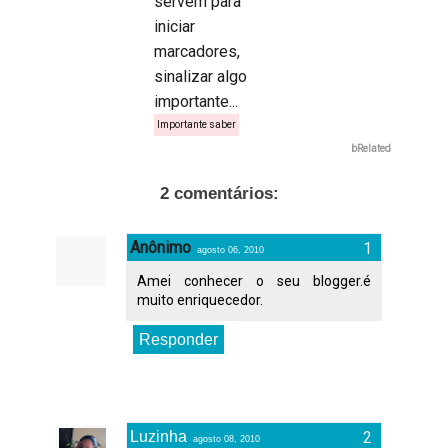
servem para
iniciar
marcadores,
sinalizar algo
importante...
Importante saber
bRelated
2 comentários:
Anônimo
agosto 06, 2010
Amei conhecer o seu blogger.é
muito enriquecedor.
Responder
Luzinha
agosto 08, 2010