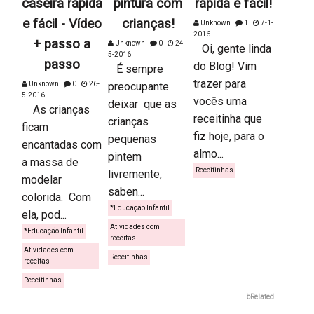
caseira rápida
pintura com
rápida e fácil!
e fácil - Vídeo
crianças!
Unknown
1
7-1-
2016
+ passo a
Unknown
0
24-
Oi, gente linda
5-2016
passo
do Blog! Vim
É sempre
trazer para
Unknown
0
26-
preocupante
5-2016
vocês uma
deixar que as
As crianças
receitinha que
crianças
ficam
fiz hoje, para o
pequenas
encantadas com
almo...
pintem
a massa de
Receitinhas
livremente,
modelar
saben...
colorida. Com
*Educação Infantil
ela, pod...
Atividades com
*Educação Infantil
receitas
Atividades com
Receitinhas
receitas
Receitinhas
bRelated