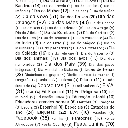
Dia da árvore
(11)
Dia da
Dia da Ave
(3)
Alfabetização
(1)
Bandeira
(14)
Dia da Escola
(3)
Dia da Família
(1)
Dia da
Dia da Mulher
(12)
Dia da Saúde
Infância
(1)
Dia da paz
(1)
Dia da Vovó
(51)
Dia das
Dia das Bruxas
(20)
(2)
Crianças
(32)
Dia das Mães
(40)
Dia de Finados
Dia de Reis
(2)
Dia de Tiradentes
(5)
Dia do Amigo
(5)
(1)
Dia do Bombeiro
(9)
Dia do Atleta
(3)
Dia do Carteiro
(2)
Dia
Dia do Circo
(6)
Dia do estudante
(4)
Dia do Dentista
(1)
do Índio
(9)
Dia do Livro
(3)
Dia do Mágico
(2)
Dia do
Dia
Dia do pescador
(4)
Dia do Professor
(7)
Marinheiro
(1)
do Soldado
(16)
Dia do trabalho
(3)
Dia do Telefone
(1)
Dia dos animais
(18)
Dia dos avós
(15)
Dia dos
Dia dos Pais
(39)
namorados
(2)
Dia dos povos
Dicas de Férias
indígenas
(1)
Dia Mundial do Diabetes
(1)
(23)
Dinâmicas de grupo
(4)
Direito de voto da mulher
(1)
Ditado
(11)
Disgrafia
(2)
Dislalia
(2)
Dislexia
(3)
Ditado
Dobraduras
(31)
E.V.A.
Ilustrado
(4)
Doll Makers
(2)
(31)
Ed Especial
(11)
Ed Religiosa
(10)
ECA
(4)
Ed.
Educação Infantil
(10)
Musical
(2)
Educação Física
(1)
Educadores grandes nomes
(8)
Eleições
(3)
Emoções
Espanhol
(8)
Especiais
(9)
Estações do
(3)
Escola
(3)
ano
(24)
Etiquetas
(22)
EVA
(10)
Fábulas
(5)
Facebook
(38)
Fantoches
(16)
Férias
Família
(1)
Festa Junina
(70)
Atividades
(7)
Festa Country
(3)