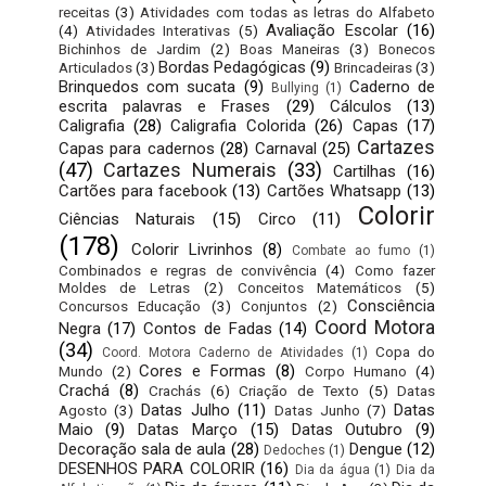
receitas
(3)
Atividades com todas as letras do Alfabeto
Avaliação Escolar
(16)
(4)
Atividades Interativas
(5)
Bichinhos de Jardim
(2)
Boas Maneiras
(3)
Bonecos
Bordas Pedagógicas
(9)
Articulados
(3)
Brincadeiras
(3)
Brinquedos com sucata
(9)
Caderno de
Bullying
(1)
escrita palavras e Frases
(29)
Cálculos
(13)
Caligrafia
(28)
Caligrafia Colorida
(26)
Capas
(17)
Cartazes
Capas para cadernos
(28)
Carnaval
(25)
(47)
Cartazes Numerais
(33)
Cartilhas
(16)
Cartões para facebook
(13)
Cartões Whatsapp
(13)
Colorir
Ciências Naturais
(15)
Circo
(11)
(178)
Colorir Livrinhos
(8)
Combate ao fumo
(1)
Combinados e regras de convivência
(4)
Como fazer
Moldes de Letras
(2)
Conceitos Matemáticos
(5)
Consciência
Concursos Educação
(3)
Conjuntos
(2)
Coord Motora
Negra
(17)
Contos de Fadas
(14)
(34)
Copa do
Coord. Motora Caderno de Atividades
(1)
Cores e Formas
(8)
Mundo
(2)
Corpo Humano
(4)
Crachá
(8)
Crachás
(6)
Criação de Texto
(5)
Datas
Datas Julho
(11)
Datas
Agosto
(3)
Datas Junho
(7)
Maio
(9)
Datas Março
(15)
Datas Outubro
(9)
Decoração sala de aula
(28)
Dengue
(12)
Dedoches
(1)
DESENHOS PARA COLORIR
(16)
Dia da água
(1)
Dia da