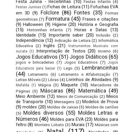
Festa Junina - Receitinhas
(10)
Festas Infantis
(4)
Fichas de Leitura
(11)
Fofuchas EVA
Festas Juninas
(1)
Folclore
(86)
Fontes
(35)
em 3D
(9)
Formas
Formatura
(45)
Frases e citações
geométricas
(7)
(9)
Halloween
(9)
Higiene
(20)
História e Geografia
(15)
Horas e Datas
(13)
Historinhas Infantis
(7)
Identidade
(15)
Importante saber
(20)
Inclusão
(2)
Independência
(12)
Indicação de Leitura
(2)
Informática
Inglês
(21)
Educativa
(2)
Instrumentos Musicais com
Interpretação de Textos
(20)
Inverno
(6)
sucata
(1)
Jogos Educativos
(51)
Jogos Didáticos
(65)
jogos e brincadeiras
(7)
Jogos Educativos
(7)
Jogos
Lembrancinhas
Lego
(5)
Educativos para baixar
(1)
(44)
Letramento
(6)
Letramento e Alfabetização
(7)
Livrinhos de Atividades
(9)
Letras Móveis
(2)
Libras
(4)
Maquete
(10)
Mágica
(3)
Marcadores de
Mafalda
(1)
Máscaras
(86)
Matemática
(49)
Páginas
(5)
Meio Ambiente
(12)
Meios
Meios de Comunicação
(2)
de Transporte
(10)
Modelos de Prova
Mensagens
(2)
(9)
moldes
(20)
Moldes de caixas
(5)
Moldes de cartões
Moldes diversos
(55)
Moldes Letras e
(5)
Números
(46)
Moldes para EVA
(23)
Moldes para
feltro
(8)
Murais
(17)
Monteiro Lobato
(3)
Músicas com
Natal
(117)