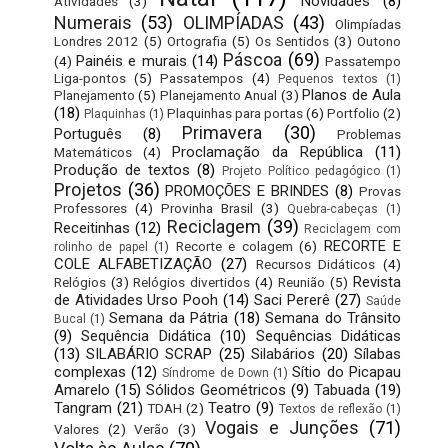
Novidades
(8)
Atividades
(3)
Numerais
(53)
OLIMPÍADAS
(43)
Olimpíadas
Londres 2012
(5)
Ortografia
(5)
Os Sentidos
(3)
Outono
Páscoa
(69)
Painéis e murais
(14)
(4)
Passatempo
Liga-pontos
(5)
Passatempos
(4)
Pequenos textos
(1)
Planos de Aula
Planejamento
(5)
Planejamento Anual
(3)
(18)
Plaquinhas para portas
(6)
Portfolio
(2)
Plaquinhas
(1)
Primavera
(30)
Português
(8)
Problemas
Proclamação da República
(11)
Matemáticos
(4)
Produção de textos
(8)
Projeto Político pedagógico
(1)
Projetos
(36)
PROMOÇÕES E BRINDES
(8)
Provas
Professores
(4)
Provinha Brasil
(3)
Quebra-cabeças
(1)
Reciclagem
(39)
Receitinhas
(12)
Reciclagem com
RECORTE E
Recorte e colagem
(6)
rolinho de papel
(1)
COLE ALFABETIZAÇÃO
(27)
Recursos Didáticos
(4)
Revista
Relógios
(3)
Relógios divertidos
(4)
Reunião
(5)
de Atividades Urso Pooh
(14)
Saci Pererê
(27)
Saúde
Semana da Pátria
(18)
Semana do Trânsito
Bucal
(1)
(9)
Sequência Didática
(10)
Sequências Didáticas
(13)
SILABÁRIO SCRAP
(25)
Silabários
(20)
Sílabas
complexas
(12)
Sítio do Picapau
Síndrome de Down
(1)
Amarelo
(15)
Sólidos Geométricos
(9)
Tabuada
(19)
Tangram
(21)
Teatro
(9)
TDAH
(2)
Textos de reflexão
(1)
Vogais e Junções
(71)
Valores
(2)
Verão
(3)