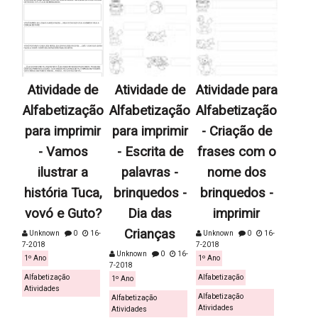
Atividade de
Atividade de
Atividade para
Alfabetização
Alfabetização
Alfabetização
para imprimir
para imprimir
- Criação de
- Vamos
- Escrita de
frases com o
ilustrar a
palavras -
nome dos
história Tuca,
brinquedos -
brinquedos -
vovó e Guto?
Dia das
imprimir
Crianças
Unknown
0
16-
Unknown
0
16-
7-2018
7-2018
Unknown
0
16-
1º Ano
1º Ano
7-2018
Alfabetização
Alfabetização
1º Ano
Atividades
Alfabetização
Alfabetização
Atividades
Atividades