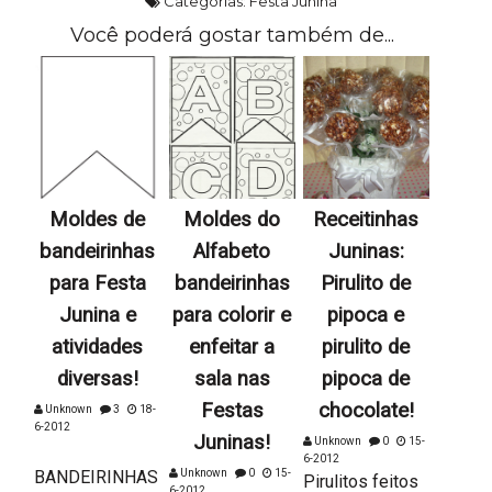
Categorias:
Festa Junina
Você poderá gostar também de...
Moldes de
Moldes do
Receitinhas
bandeirinhas
Alfabeto
Juninas:
para Festa
bandeirinhas
Pirulito de
Junina e
para colorir e
pipoca e
atividades
enfeitar a
pirulito de
diversas!
sala nas
pipoca de
Festas
chocolate!
Unknown
3
18-
6-2012
Juninas!
Unknown
0
15-
6-2012
BANDEIRINHAS
Unknown
0
15-
Pirulitos feitos
6-2012