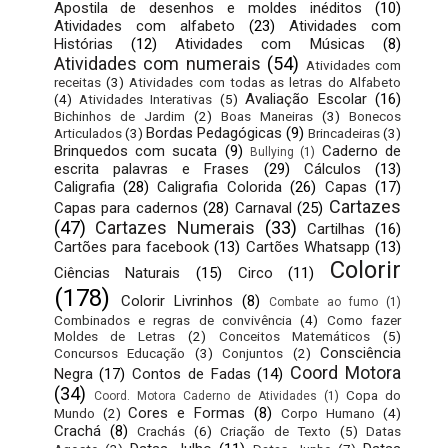
Apostila de desenhos e moldes inéditos
(10)
Atividades com alfabeto
(23)
Atividades com
Histórias
(12)
Atividades com Músicas
(8)
Atividades com numerais
(54)
Atividades com
receitas
(3)
Atividades com todas as letras do Alfabeto
Avaliação Escolar
(16)
(4)
Atividades Interativas
(5)
Bichinhos de Jardim
(2)
Boas Maneiras
(3)
Bonecos
Bordas Pedagógicas
(9)
Articulados
(3)
Brincadeiras
(3)
Brinquedos com sucata
(9)
Caderno de
Bullying
(1)
escrita palavras e Frases
(29)
Cálculos
(13)
Caligrafia
(28)
Caligrafia Colorida
(26)
Capas
(17)
Cartazes
Capas para cadernos
(28)
Carnaval
(25)
(47)
Cartazes Numerais
(33)
Cartilhas
(16)
Cartões para facebook
(13)
Cartões Whatsapp
(13)
Colorir
Ciências Naturais
(15)
Circo
(11)
(178)
Colorir Livrinhos
(8)
Combate ao fumo
(1)
Combinados e regras de convivência
(4)
Como fazer
Moldes de Letras
(2)
Conceitos Matemáticos
(5)
Consciência
Concursos Educação
(3)
Conjuntos
(2)
Coord Motora
Negra
(17)
Contos de Fadas
(14)
(34)
Copa do
Coord. Motora Caderno de Atividades
(1)
Cores e Formas
(8)
Mundo
(2)
Corpo Humano
(4)
Crachá
(8)
Crachás
(6)
Criação de Texto
(5)
Datas