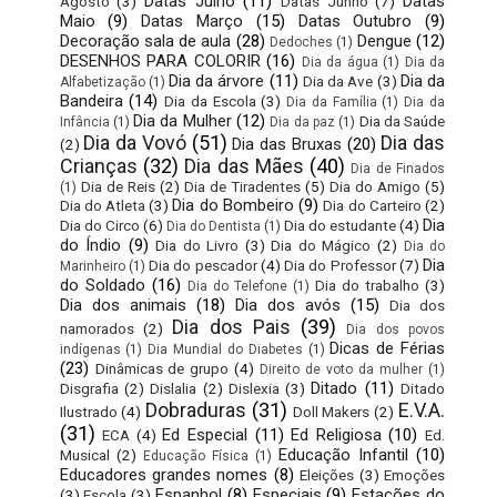
Datas Julho
(11)
Datas
Agosto
(3)
Datas Junho
(7)
Maio
(9)
Datas Março
(15)
Datas Outubro
(9)
Decoração sala de aula
(28)
Dengue
(12)
Dedoches
(1)
DESENHOS PARA COLORIR
(16)
Dia da água
(1)
Dia da
Dia da árvore
(11)
Dia da
Dia da Ave
(3)
Alfabetização
(1)
Bandeira
(14)
Dia da Escola
(3)
Dia da Família
(1)
Dia da
Dia da Mulher
(12)
Dia da Saúde
Infância
(1)
Dia da paz
(1)
Dia da Vovó
(51)
Dia das
Dia das Bruxas
(20)
(2)
Crianças
(32)
Dia das Mães
(40)
Dia de Finados
Dia de Reis
(2)
Dia de Tiradentes
(5)
Dia do Amigo
(5)
(1)
Dia do Bombeiro
(9)
Dia do Atleta
(3)
Dia do Carteiro
(2)
Dia
Dia do Circo
(6)
Dia do estudante
(4)
Dia do Dentista
(1)
do Índio
(9)
Dia do Livro
(3)
Dia do Mágico
(2)
Dia do
Dia
Dia do pescador
(4)
Dia do Professor
(7)
Marinheiro
(1)
do Soldado
(16)
Dia do trabalho
(3)
Dia do Telefone
(1)
Dia dos animais
(18)
Dia dos avós
(15)
Dia dos
Dia dos Pais
(39)
namorados
(2)
Dia dos povos
Dicas de Férias
indígenas
(1)
Dia Mundial do Diabetes
(1)
(23)
Dinâmicas de grupo
(4)
Direito de voto da mulher
(1)
Ditado
(11)
Disgrafia
(2)
Dislalia
(2)
Dislexia
(3)
Ditado
Dobraduras
(31)
E.V.A.
Ilustrado
(4)
Doll Makers
(2)
(31)
Ed Especial
(11)
Ed Religiosa
(10)
ECA
(4)
Ed.
Educação Infantil
(10)
Musical
(2)
Educação Física
(1)
Educadores grandes nomes
(8)
Eleições
(3)
Emoções
Espanhol
(8)
Especiais
(9)
Estações do
(3)
Escola
(3)