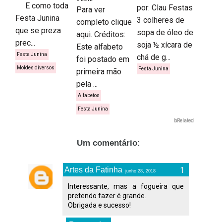
E como toda
por: Clau Festas
Para ver
Festa Junina
3 colheres de
completo clique
que se preza
sopa de óleo de
aqui. Créditos:
prec...
soja ½ xícara de
Este alfabeto
Festa Junina
chá de g...
foi postado em
Moldes diversos
Festa Junina
primeira mão
pela ...
Alfabetos
Festa Junina
bRelated
Um comentário:
Artes da Fatinha
junho 28, 2018
Interessante, mas a fogueira que
pretendo fazer é grande.
Obrigada e sucesso!