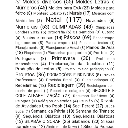
Moldes diversos
(55)
Moldes Letras e
(5)
Números
(46)
Moldes para EVA
(23)
Moldes para
feltro
(8)
Murais
(17)
Monteiro Lobato
(3)
Músicas com
Natal
(117)
Novidades
(8)
Atividades
(3)
Numerais
(53)
OLIMPÍADAS
(43)
Olimpíadas
Londres 2012
(5)
Ortografia
(5)
Os Sentidos
(3)
Outono
Páscoa
(69)
Painéis e murais
(14)
(4)
Passatempo
Liga-pontos
(5)
Passatempos
(4)
Pequenos textos
(1)
Planos de Aula
Planejamento
(5)
Planejamento Anual
(3)
(18)
Plaquinhas para portas
(6)
Portfolio
(2)
Plaquinhas
(1)
Primavera
(30)
Português
(8)
Problemas
Proclamação da República
(11)
Matemáticos
(4)
Produção de textos
(8)
Projeto Político pedagógico
(1)
Projetos
(36)
PROMOÇÕES E BRINDES
(8)
Provas
Professores
(4)
Provinha Brasil
(3)
Quebra-cabeças
(1)
Reciclagem
(39)
Receitinhas
(12)
Reciclagem com
RECORTE E
Recorte e colagem
(6)
rolinho de papel
(1)
COLE ALFABETIZAÇÃO
(27)
Recursos Didáticos
(4)
Revista
Relógios
(3)
Relógios divertidos
(4)
Reunião
(5)
de Atividades Urso Pooh
(14)
Saci Pererê
(27)
Saúde
Semana da Pátria
(18)
Semana do Trânsito
Bucal
(1)
(9)
Sequência Didática
(10)
Sequências Didáticas
(13)
SILABÁRIO SCRAP
(25)
Silabários
(20)
Sílabas
complexas
(12)
Sítio do Picapau
Síndrome de Down
(1)