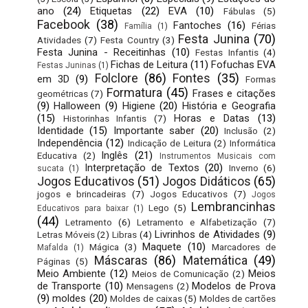
ano
(24)
Etiquetas
(22)
EVA
(10)
Fábulas
(5)
Facebook
(38)
Fantoches
(16)
Férias
Família
(1)
Festa Junina
(70)
Atividades
(7)
Festa Country
(3)
Festa Junina - Receitinhas
(10)
Festas Infantis
(4)
Fichas de Leitura
(11)
Fofuchas EVA
Festas Juninas
(1)
Folclore
(86)
Fontes
(35)
em 3D
(9)
Formas
Formatura
(45)
Frases e citações
geométricas
(7)
(9)
Halloween
(9)
Higiene
(20)
História e Geografia
(15)
Horas e Datas
(13)
Historinhas Infantis
(7)
Identidade
(15)
Importante saber
(20)
Inclusão
(2)
Independência
(12)
Indicação de Leitura
(2)
Informática
Inglês
(21)
Educativa
(2)
Instrumentos Musicais com
Interpretação de Textos
(20)
Inverno
(6)
sucata
(1)
Jogos Educativos
(51)
Jogos Didáticos
(65)
jogos e brincadeiras
(7)
Jogos Educativos
(7)
Jogos
Lembrancinhas
Lego
(5)
Educativos para baixar
(1)
(44)
Letramento
(6)
Letramento e Alfabetização
(7)
Livrinhos de Atividades
(9)
Letras Móveis
(2)
Libras
(4)
Maquete
(10)
Mágica
(3)
Marcadores de
Mafalda
(1)
Máscaras
(86)
Matemática
(49)
Páginas
(5)
Meio Ambiente
(12)
Meios
Meios de Comunicação
(2)
de Transporte
(10)
Modelos de Prova
Mensagens
(2)
(9)
moldes
(20)
Moldes de caixas
(5)
Moldes de cartões