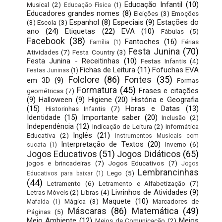
Educação Infantil
(10)
Musical
(2)
Educação Física
(1)
Educadores grandes nomes
(8)
Eleições
(3)
Emoções
Espanhol
(8)
Especiais
(9)
Estações do
(3)
Escola
(3)
ano
(24)
Etiquetas
(22)
EVA
(10)
Fábulas
(5)
Facebook
(38)
Fantoches
(16)
Férias
Família
(1)
Festa Junina
(70)
Atividades
(7)
Festa Country
(3)
Festa Junina - Receitinhas
(10)
Festas Infantis
(4)
Fichas de Leitura
(11)
Fofuchas EVA
Festas Juninas
(1)
Folclore
(86)
Fontes
(35)
em 3D
(9)
Formas
Formatura
(45)
Frases e citações
geométricas
(7)
(9)
Halloween
(9)
Higiene
(20)
História e Geografia
(15)
Horas e Datas
(13)
Historinhas Infantis
(7)
Identidade
(15)
Importante saber
(20)
Inclusão
(2)
Independência
(12)
Indicação de Leitura
(2)
Informática
Inglês
(21)
Educativa
(2)
Instrumentos Musicais com
Interpretação de Textos
(20)
Inverno
(6)
sucata
(1)
Jogos Educativos
(51)
Jogos Didáticos
(65)
jogos e brincadeiras
(7)
Jogos Educativos
(7)
Jogos
Lembrancinhas
Lego
(5)
Educativos para baixar
(1)
(44)
Letramento
(6)
Letramento e Alfabetização
(7)
Livrinhos de Atividades
(9)
Letras Móveis
(2)
Libras
(4)
Maquete
(10)
Mágica
(3)
Marcadores de
Mafalda
(1)
Máscaras
(86)
Matemática
(49)
Páginas
(5)
Meio Ambiente
(12)
Meios
Meios de Comunicação
(2)