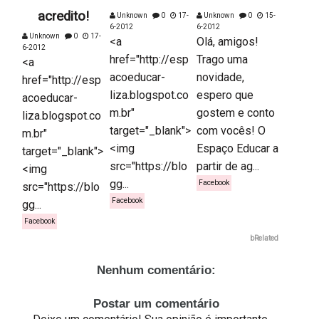
acredito!
Unknown
0
17-
Unknown
0
15-
6-2012
6-2012
Unknown
0
17-
<a
Olá, amigos!
6-2012
href="http://esp
Trago uma
<a
acoeducar-
novidade,
href="http://esp
liza.blogspot.co
espero que
acoeducar-
m.br"
gostem e conto
liza.blogspot.co
target="_blank">
com vocês! O
m.br"
<img
Espaço Educar a
target="_blank">
src="https://blo
partir de ag...
<img
gg...
Facebook
src="https://blo
Facebook
gg...
Facebook
bRelated
Nenhum comentário:
Postar um comentário