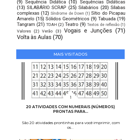
(9)
Sequência Didática
(10)
Sequências Didáticas
(13)
SILABÁRIO SCRAP
(25)
Silabários
(20)
Sílabas
complexas
(12)
Sítio do Picapau
Síndrome de Down
(1)
Amarelo
(15)
Sólidos Geométricos
(9)
Tabuada
(19)
Tangram
(21)
Teatro
(9)
TDAH
(2)
Textos de reflexão
(1)
Vogais e Junções
(71)
Valores
(2)
Verão
(3)
Volta às Aulas
(70)
MAIS VISITADOS
20 ATIVIDADES COM NUMERAIS (NÚMEROS)
PRONTAS PARA...
São 20 atividades prontinhas para você imprimir, com
os...