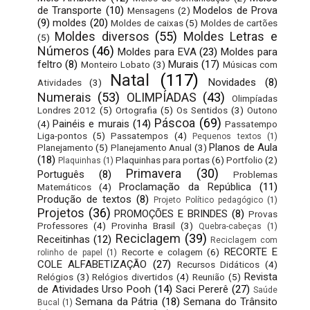
de Transporte
(10)
Modelos de Prova
Mensagens
(2)
(9)
moldes
(20)
Moldes de caixas
(5)
Moldes de cartões
Moldes diversos
(55)
Moldes Letras e
(5)
Números
(46)
Moldes para EVA
(23)
Moldes para
feltro
(8)
Murais
(17)
Monteiro Lobato
(3)
Músicas com
Natal
(117)
Novidades
(8)
Atividades
(3)
Numerais
(53)
OLIMPÍADAS
(43)
Olimpíadas
Londres 2012
(5)
Ortografia
(5)
Os Sentidos
(3)
Outono
Páscoa
(69)
Painéis e murais
(14)
(4)
Passatempo
Liga-pontos
(5)
Passatempos
(4)
Pequenos textos
(1)
Planos de Aula
Planejamento
(5)
Planejamento Anual
(3)
(18)
Plaquinhas para portas
(6)
Portfolio
(2)
Plaquinhas
(1)
Primavera
(30)
Português
(8)
Problemas
Proclamação da República
(11)
Matemáticos
(4)
Produção de textos
(8)
Projeto Político pedagógico
(1)
Projetos
(36)
PROMOÇÕES E BRINDES
(8)
Provas
Professores
(4)
Provinha Brasil
(3)
Quebra-cabeças
(1)
Reciclagem
(39)
Receitinhas
(12)
Reciclagem com
RECORTE E
Recorte e colagem
(6)
rolinho de papel
(1)
COLE ALFABETIZAÇÃO
(27)
Recursos Didáticos
(4)
Revista
Relógios
(3)
Relógios divertidos
(4)
Reunião
(5)
de Atividades Urso Pooh
(14)
Saci Pererê
(27)
Saúde
Semana da Pátria
(18)
Semana do Trânsito
Bucal
(1)