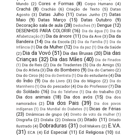
Cores e Formas
(8)
Mundo
(2)
Corpo Humano
(4)
Crachá
(8)
Crachás
(6)
Criação de Texto
(5)
Datas
Datas Julho
(11)
Datas
Agosto
(3)
Datas Junho
(7)
Maio
(9)
Datas Março
(15)
Datas Outubro
(9)
Decoração sala de aula
(28)
Dengue
(12)
Dedoches
(1)
DESENHOS PARA COLORIR
(16)
Dia da água
(1)
Dia da
Dia da árvore
(11)
Dia da
Dia da Ave
(3)
Alfabetização
(1)
Bandeira
(14)
Dia da Escola
(3)
Dia da Família
(1)
Dia da
Dia da Mulher
(12)
Dia da Saúde
Infância
(1)
Dia da paz
(1)
Dia da Vovó
(51)
Dia das
Dia das Bruxas
(20)
(2)
Crianças
(32)
Dia das Mães
(40)
Dia de Finados
Dia de Reis
(2)
Dia de Tiradentes
(5)
Dia do Amigo
(5)
(1)
Dia do Bombeiro
(9)
Dia do Atleta
(3)
Dia do Carteiro
(2)
Dia
Dia do Circo
(6)
Dia do estudante
(4)
Dia do Dentista
(1)
do Índio
(9)
Dia do Livro
(3)
Dia do Mágico
(2)
Dia do
Dia
Dia do pescador
(4)
Dia do Professor
(7)
Marinheiro
(1)
do Soldado
(16)
Dia do trabalho
(3)
Dia do Telefone
(1)
Dia dos animais
(18)
Dia dos avós
(15)
Dia dos
Dia dos Pais
(39)
namorados
(2)
Dia dos povos
Dicas de Férias
indígenas
(1)
Dia Mundial do Diabetes
(1)
(23)
Dinâmicas de grupo
(4)
Direito de voto da mulher
(1)
Ditado
(11)
Disgrafia
(2)
Dislalia
(2)
Dislexia
(3)
Ditado
Dobraduras
(31)
E.V.A.
Ilustrado
(4)
Doll Makers
(2)
(31)
Ed Especial
(11)
Ed Religiosa
(10)
ECA
(4)
Ed.