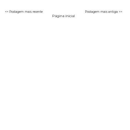
<< Postagem mais recente
Postagem mais antiga >>
Página inicial