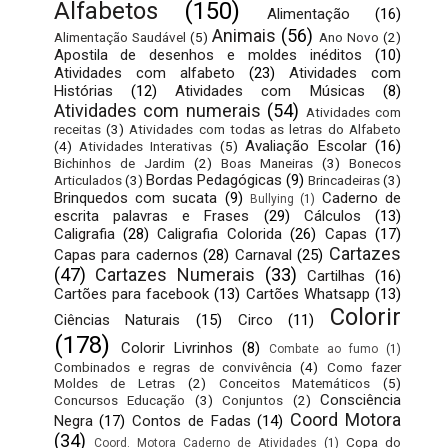
Alfabetos
(150)
Alimentação
(16)
Animais
(56)
Alimentação Saudável
(5)
Ano Novo
(2)
Apostila de desenhos e moldes inéditos
(10)
Atividades com alfabeto
(23)
Atividades com
Histórias
(12)
Atividades com Músicas
(8)
Atividades com numerais
(54)
Atividades com
receitas
(3)
Atividades com todas as letras do Alfabeto
Avaliação Escolar
(16)
(4)
Atividades Interativas
(5)
Bichinhos de Jardim
(2)
Boas Maneiras
(3)
Bonecos
Bordas Pedagógicas
(9)
Articulados
(3)
Brincadeiras
(3)
Brinquedos com sucata
(9)
Caderno de
Bullying
(1)
escrita palavras e Frases
(29)
Cálculos
(13)
Caligrafia
(28)
Caligrafia Colorida
(26)
Capas
(17)
Cartazes
Capas para cadernos
(28)
Carnaval
(25)
(47)
Cartazes Numerais
(33)
Cartilhas
(16)
Cartões para facebook
(13)
Cartões Whatsapp
(13)
Colorir
Ciências Naturais
(15)
Circo
(11)
(178)
Colorir Livrinhos
(8)
Combate ao fumo
(1)
Combinados e regras de convivência
(4)
Como fazer
Moldes de Letras
(2)
Conceitos Matemáticos
(5)
Consciência
Concursos Educação
(3)
Conjuntos
(2)
Coord Motora
Negra
(17)
Contos de Fadas
(14)
(34)
Copa do
Coord. Motora Caderno de Atividades
(1)