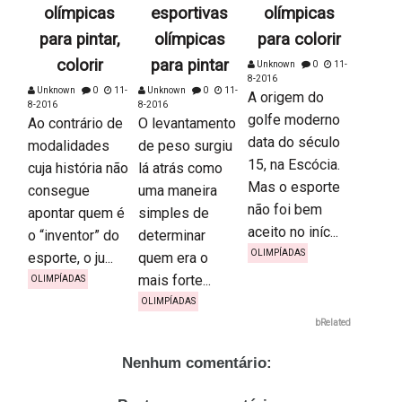
olímpicas
esportivas
olímpicas
para pintar,
olímpicas
para colorir
colorir
para pintar
Unknown
0
11-
8-2016
Unknown
0
11-
Unknown
0
11-
A origem do
8-2016
8-2016
golfe moderno
Ao contrário de
O levantamento
data do século
modalidades
de peso surgiu
15, na Escócia.
cuja história não
lá atrás como
Mas o esporte
consegue
uma maneira
não foi bem
apontar quem é
simples de
aceito no iníc...
o “inventor” do
determinar
OLIMPÍADAS
esporte, o ju...
quem era o
mais forte...
OLIMPÍADAS
OLIMPÍADAS
bRelated
Nenhum comentário: