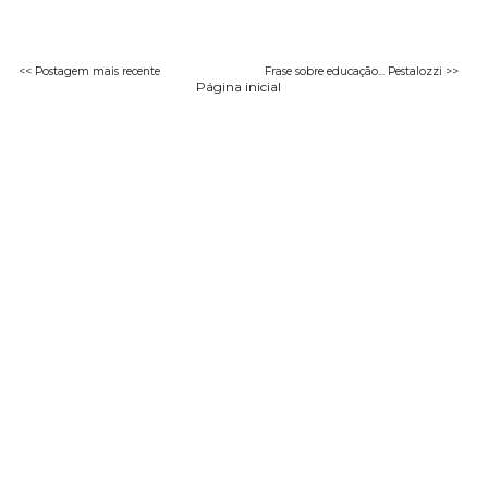
<< Postagem mais recente
Frase sobre educação... Pestalozzi >>
Página inicial