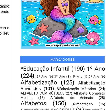
izando
azendo
icas e
 o seu
MARCADORES
*Educação Infantil
(190)
1º Ano
(224)
2º Ano
(6)
3º Ano
(3)
5º Ano
(6)
4º Ano
(1)
Alfabetização
(125)
Alfabetização
Atividades
(101)
Alfabetização Métodos
(24)
ALFABETO COM RÓTULOS
(27)
Alfabeto Completo
Moldes
(13)
Alfabeto de Animais
(28)
Alfabetos
(150)
Alimentação
(16)
Animais
(56)
Alimentação Saudável
(5)
Ano Novo
(2)