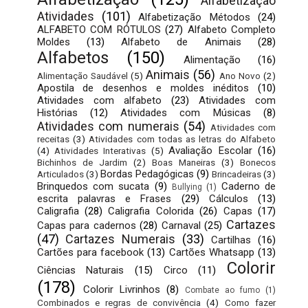
Alfabetização
Atividades
(101)
Alfabetização Métodos
(24)
ALFABETO COM RÓTULOS
(27)
Alfabeto Completo
Moldes
(13)
Alfabeto de Animais
(28)
Alfabetos
(150)
Alimentação
(16)
Animais
(56)
Alimentação Saudável
(5)
Ano Novo
(2)
Apostila de desenhos e moldes inéditos
(10)
Atividades com alfabeto
(23)
Atividades com
Histórias
(12)
Atividades com Músicas
(8)
Atividades com numerais
(54)
Atividades com
receitas
(3)
Atividades com todas as letras do Alfabeto
Avaliação Escolar
(16)
(4)
Atividades Interativas
(5)
Bichinhos de Jardim
(2)
Boas Maneiras
(3)
Bonecos
Bordas Pedagógicas
(9)
Articulados
(3)
Brincadeiras
(3)
Brinquedos com sucata
(9)
Caderno de
Bullying
(1)
escrita palavras e Frases
(29)
Cálculos
(13)
Caligrafia
(28)
Caligrafia Colorida
(26)
Capas
(17)
Cartazes
Capas para cadernos
(28)
Carnaval
(25)
(47)
Cartazes Numerais
(33)
Cartilhas
(16)
Cartões para facebook
(13)
Cartões Whatsapp
(13)
Colorir
Ciências Naturais
(15)
Circo
(11)
(178)
Colorir Livrinhos
(8)
Combate ao fumo
(1)
Combinados e regras de convivência
(4)
Como fazer