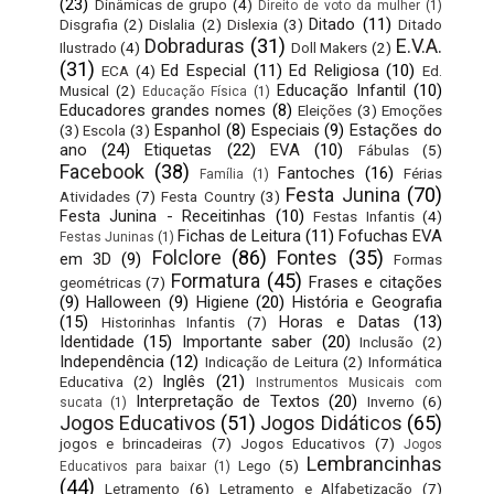
(23)
Dinâmicas de grupo
(4)
Direito de voto da mulher
(1)
Ditado
(11)
Disgrafia
(2)
Dislalia
(2)
Dislexia
(3)
Ditado
Dobraduras
(31)
E.V.A.
Ilustrado
(4)
Doll Makers
(2)
(31)
Ed Especial
(11)
Ed Religiosa
(10)
ECA
(4)
Ed.
Educação Infantil
(10)
Musical
(2)
Educação Física
(1)
Educadores grandes nomes
(8)
Eleições
(3)
Emoções
Espanhol
(8)
Especiais
(9)
Estações do
(3)
Escola
(3)
ano
(24)
Etiquetas
(22)
EVA
(10)
Fábulas
(5)
Facebook
(38)
Fantoches
(16)
Férias
Família
(1)
Festa Junina
(70)
Atividades
(7)
Festa Country
(3)
Festa Junina - Receitinhas
(10)
Festas Infantis
(4)
Fichas de Leitura
(11)
Fofuchas EVA
Festas Juninas
(1)
Folclore
(86)
Fontes
(35)
em 3D
(9)
Formas
Formatura
(45)
Frases e citações
geométricas
(7)
(9)
Halloween
(9)
Higiene
(20)
História e Geografia
(15)
Horas e Datas
(13)
Historinhas Infantis
(7)
Identidade
(15)
Importante saber
(20)
Inclusão
(2)
Independência
(12)
Indicação de Leitura
(2)
Informática
Inglês
(21)
Educativa
(2)
Instrumentos Musicais com
Interpretação de Textos
(20)
Inverno
(6)
sucata
(1)
Jogos Educativos
(51)
Jogos Didáticos
(65)
jogos e brincadeiras
(7)
Jogos Educativos
(7)
Jogos
Lembrancinhas
Lego
(5)
Educativos para baixar
(1)
(44)
Letramento
(6)
Letramento e Alfabetização
(7)