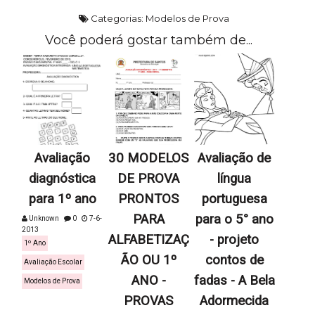
Categorias:
Modelos de Prova
Você poderá gostar também de...
Avaliação
30 MODELOS
Avaliação de
diagnóstica
DE PROVA
língua
para 1º ano
PRONTOS
portuguesa
PARA
para o 5° ano
Unknown
0
7-6-
2013
ALFABETIZAÇ
- projeto
1º Ano
ÃO OU 1º
contos de
Avaliação Escolar
ANO -
fadas - A Bela
Modelos de Prova
PROVAS
Adormecida