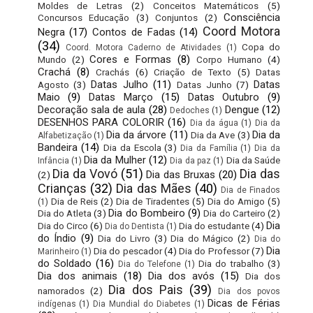
Moldes de Letras
(2)
Conceitos Matemáticos
(5)
Consciência
Concursos Educação
(3)
Conjuntos
(2)
Coord Motora
Negra
(17)
Contos de Fadas
(14)
(34)
Copa do
Coord. Motora Caderno de Atividades
(1)
Cores e Formas
(8)
Mundo
(2)
Corpo Humano
(4)
Crachá
(8)
Crachás
(6)
Criação de Texto
(5)
Datas
Datas Julho
(11)
Datas
Agosto
(3)
Datas Junho
(7)
Maio
(9)
Datas Março
(15)
Datas Outubro
(9)
Decoração sala de aula
(28)
Dengue
(12)
Dedoches
(1)
DESENHOS PARA COLORIR
(16)
Dia da água
(1)
Dia da
Dia da árvore
(11)
Dia da
Dia da Ave
(3)
Alfabetização
(1)
Bandeira
(14)
Dia da Escola
(3)
Dia da Família
(1)
Dia da
Dia da Mulher
(12)
Dia da Saúde
Infância
(1)
Dia da paz
(1)
Dia da Vovó
(51)
Dia das
Dia das Bruxas
(20)
(2)
Crianças
(32)
Dia das Mães
(40)
Dia de Finados
Dia de Reis
(2)
Dia de Tiradentes
(5)
Dia do Amigo
(5)
(1)
Dia do Bombeiro
(9)
Dia do Atleta
(3)
Dia do Carteiro
(2)
Dia
Dia do Circo
(6)
Dia do estudante
(4)
Dia do Dentista
(1)
do Índio
(9)
Dia do Livro
(3)
Dia do Mágico
(2)
Dia do
Dia
Dia do pescador
(4)
Dia do Professor
(7)
Marinheiro
(1)
do Soldado
(16)
Dia do trabalho
(3)
Dia do Telefone
(1)
Dia dos animais
(18)
Dia dos avós
(15)
Dia dos
Dia dos Pais
(39)
namorados
(2)
Dia dos povos
Dicas de Férias
indígenas
(1)
Dia Mundial do Diabetes
(1)