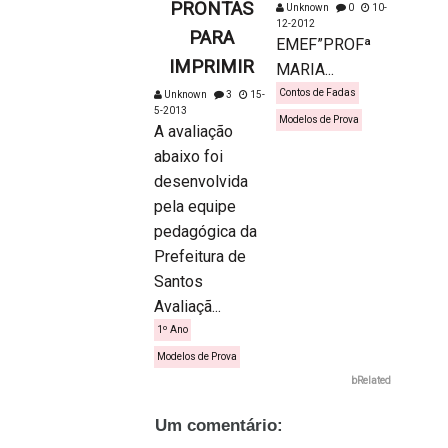
PRONTAS
Unknown
0
10-
12-2012
PARA
EMEF”PROFª
IMPRIMIR
MARIA...
Contos de Fadas
Unknown
3
15-
5-2013
Modelos de Prova
A avaliação
abaixo foi
desenvolvida
pela equipe
pedagógica da
Prefeitura de
Santos
Avaliaçã...
1º Ano
Modelos de Prova
bRelated
Um comentário: