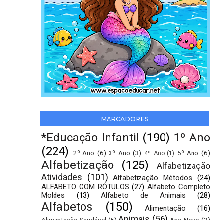
MARCADORES
*Educação Infantil
(190)
1º Ano
(224)
2º Ano
(6)
3º Ano
(3)
5º Ano
(6)
4º Ano
(1)
Alfabetização
(125)
Alfabetização
Atividades
(101)
Alfabetização Métodos
(24)
ALFABETO COM RÓTULOS
(27)
Alfabeto Completo
Moldes
(13)
Alfabeto de Animais
(28)
Alfabetos
(150)
Alimentação
(16)
Animais
(56)
Alimentação Saudável
(5)
Ano Novo
(2)