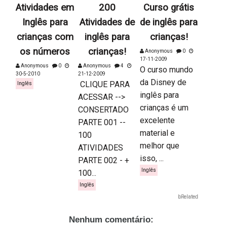
Atividades em
200
Curso grátis
Inglês para
Atividades de
de inglês para
crianças com
inglês para
crianças!
os números
crianças!
Anonymous
0
17-11-2009
Anonymous
0
Anonymous
4
O curso mundo
30-5-2010
21-12-2009
da Disney de
CLIQUE PARA
Inglês
inglês para
ACESSAR -->
crianças é um
CONSERTADO
excelente
PARTE 001 --
material e
100
melhor que
ATIVIDADES
isso, ...
PARTE 002 - +
Inglês
100...
Inglês
bRelated
Nenhum comentário: