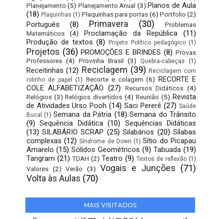
Planos de Aula
Planejamento
(5)
Planejamento Anual
(3)
(18)
Plaquinhas para portas
(6)
Portfolio
(2)
Plaquinhas
(1)
Primavera
(30)
Português
(8)
Problemas
Proclamação da República
(11)
Matemáticos
(4)
Produção de textos
(8)
Projeto Político pedagógico
(1)
Projetos
(36)
PROMOÇÕES E BRINDES
(8)
Provas
Professores
(4)
Provinha Brasil
(3)
Quebra-cabeças
(1)
Reciclagem
(39)
Receitinhas
(12)
Reciclagem com
RECORTE E
Recorte e colagem
(6)
rolinho de papel
(1)
COLE ALFABETIZAÇÃO
(27)
Recursos Didáticos
(4)
Revista
Relógios
(3)
Relógios divertidos
(4)
Reunião
(5)
de Atividades Urso Pooh
(14)
Saci Pererê
(27)
Saúde
Semana da Pátria
(18)
Semana do Trânsito
Bucal
(1)
(9)
Sequência Didática
(10)
Sequências Didáticas
(13)
SILABÁRIO SCRAP
(25)
Silabários
(20)
Sílabas
complexas
(12)
Sítio do Picapau
Síndrome de Down
(1)
Amarelo
(15)
Sólidos Geométricos
(9)
Tabuada
(19)
Tangram
(21)
Teatro
(9)
TDAH
(2)
Textos de reflexão
(1)
Vogais e Junções
(71)
Valores
(2)
Verão
(3)
Volta às Aulas
(70)
MAIS VISITADOS