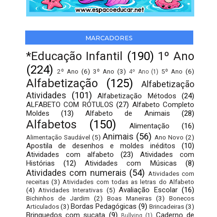
MARCADORES
*Educação Infantil
(190)
1º Ano
(224)
2º Ano
(6)
3º Ano
(3)
5º Ano
(6)
4º Ano
(1)
Alfabetização
(125)
Alfabetização
Atividades
(101)
Alfabetização Métodos
(24)
ALFABETO COM RÓTULOS
(27)
Alfabeto Completo
Moldes
(13)
Alfabeto de Animais
(28)
Alfabetos
(150)
Alimentação
(16)
Animais
(56)
Alimentação Saudável
(5)
Ano Novo
(2)
Apostila de desenhos e moldes inéditos
(10)
Atividades com alfabeto
(23)
Atividades com
Histórias
(12)
Atividades com Músicas
(8)
Atividades com numerais
(54)
Atividades com
receitas
(3)
Atividades com todas as letras do Alfabeto
Avaliação Escolar
(16)
(4)
Atividades Interativas
(5)
Bichinhos de Jardim
(2)
Boas Maneiras
(3)
Bonecos
Bordas Pedagógicas
(9)
Articulados
(3)
Brincadeiras
(3)
Brinquedos com sucata
(9)
Caderno de
Bullying
(1)