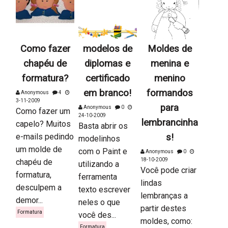
Como fazer
modelos de
Moldes de
chapéu de
diplomas e
menina e
formatura?
certificado
menino
em branco!
formandos
Anonymous
4
3-11-2009
para
Anonymous
0
Como fazer um
24-10-2009
lembrancinha
capelo? Muitos
Basta abrir os
e-mails pedindo
s!
modelinhos
um molde de
com o Paint e
Anonymous
0
18-10-2009
chapéu de
utilizando a
Você pode criar
formatura,
ferramenta
lindas
desculpem a
texto escrever
lembranças a
demor...
neles o que
partir destes
Formatura
você des...
moldes, como:
Formatura