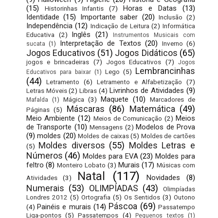
(15)
Horas e Datas
(13)
Historinhas Infantis
(7)
Identidade
(15)
Importante saber
(20)
Inclusão
(2)
Independência
(12)
Indicação de Leitura
(2)
Informática
Inglês
(21)
Educativa
(2)
Instrumentos Musicais com
Interpretação de Textos
(20)
Inverno
(6)
sucata
(1)
Jogos Educativos
(51)
Jogos Didáticos
(65)
jogos e brincadeiras
(7)
Jogos Educativos
(7)
Jogos
Lembrancinhas
Lego
(5)
Educativos para baixar
(1)
(44)
Letramento
(6)
Letramento e Alfabetização
(7)
Livrinhos de Atividades
(9)
Letras Móveis
(2)
Libras
(4)
Maquete
(10)
Mágica
(3)
Marcadores de
Mafalda
(1)
Máscaras
(86)
Matemática
(49)
Páginas
(5)
Meio Ambiente
(12)
Meios
Meios de Comunicação
(2)
de Transporte
(10)
Modelos de Prova
Mensagens
(2)
(9)
moldes
(20)
Moldes de caixas
(5)
Moldes de cartões
Moldes diversos
(55)
Moldes Letras e
(5)
Números
(46)
Moldes para EVA
(23)
Moldes para
feltro
(8)
Murais
(17)
Monteiro Lobato
(3)
Músicas com
Natal
(117)
Novidades
(8)
Atividades
(3)
Numerais
(53)
OLIMPÍADAS
(43)
Olimpíadas
Londres 2012
(5)
Ortografia
(5)
Os Sentidos
(3)
Outono
Páscoa
(69)
Painéis e murais
(14)
(4)
Passatempo
Liga-pontos
(5)
Passatempos
(4)
Pequenos textos
(1)