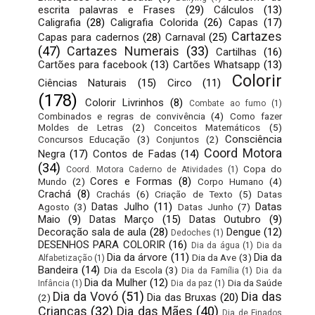
escrita palavras e Frases
(29)
Cálculos
(13)
Caligrafia
(28)
Caligrafia Colorida
(26)
Capas
(17)
Cartazes
Capas para cadernos
(28)
Carnaval
(25)
(47)
Cartazes Numerais
(33)
Cartilhas
(16)
Cartões para facebook
(13)
Cartões Whatsapp
(13)
Colorir
Ciências Naturais
(15)
Circo
(11)
(178)
Colorir Livrinhos
(8)
Combate ao fumo
(1)
Combinados e regras de convivência
(4)
Como fazer
Moldes de Letras
(2)
Conceitos Matemáticos
(5)
Consciência
Concursos Educação
(3)
Conjuntos
(2)
Coord Motora
Negra
(17)
Contos de Fadas
(14)
(34)
Copa do
Coord. Motora Caderno de Atividades
(1)
Cores e Formas
(8)
Mundo
(2)
Corpo Humano
(4)
Crachá
(8)
Crachás
(6)
Criação de Texto
(5)
Datas
Datas Julho
(11)
Datas
Agosto
(3)
Datas Junho
(7)
Maio
(9)
Datas Março
(15)
Datas Outubro
(9)
Decoração sala de aula
(28)
Dengue
(12)
Dedoches
(1)
DESENHOS PARA COLORIR
(16)
Dia da água
(1)
Dia da
Dia da árvore
(11)
Dia da
Dia da Ave
(3)
Alfabetização
(1)
Bandeira
(14)
Dia da Escola
(3)
Dia da Família
(1)
Dia da
Dia da Mulher
(12)
Dia da Saúde
Infância
(1)
Dia da paz
(1)
Dia da Vovó
(51)
Dia das
Dia das Bruxas
(20)
(2)
Crianças
(32)
Dia das Mães
(40)
Dia de Finados