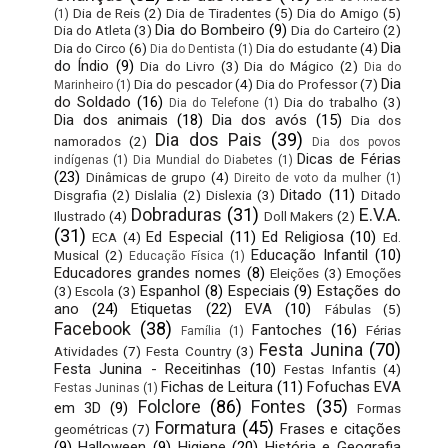
Dia de Reis
(2)
Dia de Tiradentes
(5)
Dia do Amigo
(5)
(1)
Dia do Bombeiro
(9)
Dia do Atleta
(3)
Dia do Carteiro
(2)
Dia
Dia do Circo
(6)
Dia do estudante
(4)
Dia do Dentista
(1)
do Índio
(9)
Dia do Livro
(3)
Dia do Mágico
(2)
Dia do
Dia
Dia do pescador
(4)
Dia do Professor
(7)
Marinheiro
(1)
do Soldado
(16)
Dia do trabalho
(3)
Dia do Telefone
(1)
Dia dos animais
(18)
Dia dos avós
(15)
Dia dos
Dia dos Pais
(39)
namorados
(2)
Dia dos povos
Dicas de Férias
indígenas
(1)
Dia Mundial do Diabetes
(1)
(23)
Dinâmicas de grupo
(4)
Direito de voto da mulher
(1)
Ditado
(11)
Disgrafia
(2)
Dislalia
(2)
Dislexia
(3)
Ditado
Dobraduras
(31)
E.V.A.
Ilustrado
(4)
Doll Makers
(2)
(31)
Ed Especial
(11)
Ed Religiosa
(10)
ECA
(4)
Ed.
Educação Infantil
(10)
Musical
(2)
Educação Física
(1)
Educadores grandes nomes
(8)
Eleições
(3)
Emoções
Espanhol
(8)
Especiais
(9)
Estações do
(3)
Escola
(3)
ano
(24)
Etiquetas
(22)
EVA
(10)
Fábulas
(5)
Facebook
(38)
Fantoches
(16)
Férias
Família
(1)
Festa Junina
(70)
Atividades
(7)
Festa Country
(3)
Festa Junina - Receitinhas
(10)
Festas Infantis
(4)
Fichas de Leitura
(11)
Fofuchas EVA
Festas Juninas
(1)
Folclore
(86)
Fontes
(35)
em 3D
(9)
Formas
Formatura
(45)
Frases e citações
geométricas
(7)
(9)
Halloween
(9)
Higiene
(20)
História e Geografia