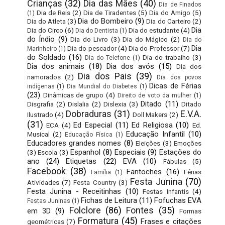
Crianças
(32)
Dia das Mães
(40)
Dia de Finados
Dia de Reis
(2)
Dia de Tiradentes
(5)
Dia do Amigo
(5)
(1)
Dia do Bombeiro
(9)
Dia do Atleta
(3)
Dia do Carteiro
(2)
Dia
Dia do Circo
(6)
Dia do estudante
(4)
Dia do Dentista
(1)
do Índio
(9)
Dia do Livro
(3)
Dia do Mágico
(2)
Dia do
Dia
Dia do pescador
(4)
Dia do Professor
(7)
Marinheiro
(1)
do Soldado
(16)
Dia do trabalho
(3)
Dia do Telefone
(1)
Dia dos animais
(18)
Dia dos avós
(15)
Dia dos
Dia dos Pais
(39)
namorados
(2)
Dia dos povos
Dicas de Férias
indígenas
(1)
Dia Mundial do Diabetes
(1)
(23)
Dinâmicas de grupo
(4)
Direito de voto da mulher
(1)
Ditado
(11)
Disgrafia
(2)
Dislalia
(2)
Dislexia
(3)
Ditado
Dobraduras
(31)
E.V.A.
Ilustrado
(4)
Doll Makers
(2)
(31)
Ed Especial
(11)
Ed Religiosa
(10)
ECA
(4)
Ed.
Educação Infantil
(10)
Musical
(2)
Educação Física
(1)
Educadores grandes nomes
(8)
Eleições
(3)
Emoções
Espanhol
(8)
Especiais
(9)
Estações do
(3)
Escola
(3)
ano
(24)
Etiquetas
(22)
EVA
(10)
Fábulas
(5)
Facebook
(38)
Fantoches
(16)
Férias
Família
(1)
Festa Junina
(70)
Atividades
(7)
Festa Country
(3)
Festa Junina - Receitinhas
(10)
Festas Infantis
(4)
Fichas de Leitura
(11)
Fofuchas EVA
Festas Juninas
(1)
Folclore
(86)
Fontes
(35)
em 3D
(9)
Formas
Formatura
(45)
Frases e citações
geométricas
(7)