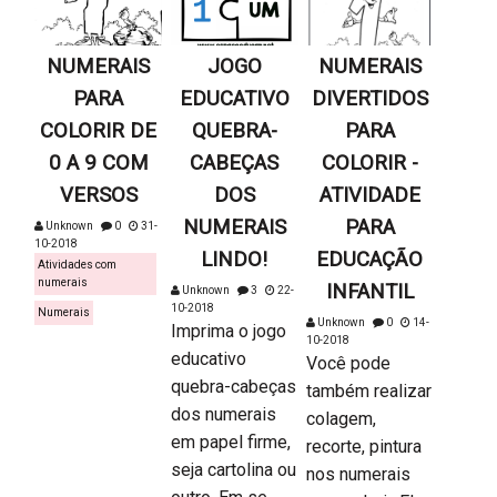
NUMERAIS
JOGO
NUMERAIS
PARA
EDUCATIVO
DIVERTIDOS
COLORIR DE
QUEBRA-
PARA
0 A 9 COM
CABEÇAS
COLORIR -
VERSOS
DOS
ATIVIDADE
NUMERAIS
PARA
Unknown
0
31-
10-2018
LINDO!
EDUCAÇÃO
Atividades com
numerais
INFANTIL
Unknown
3
22-
10-2018
Numerais
Unknown
0
14-
Imprima o jogo
10-2018
educativo
Você pode
quebra-cabeças
também realizar
dos numerais
colagem,
em papel firme,
recorte, pintura
seja cartolina ou
nos numerais