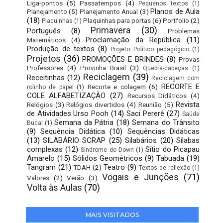
Liga-pontos
(5)
Passatempos
(4)
Pequenos textos
(1)
Planos de Aula
Planejamento
(5)
Planejamento Anual
(3)
(18)
Plaquinhas para portas
(6)
Portfolio
(2)
Plaquinhas
(1)
Primavera
(30)
Português
(8)
Problemas
Proclamação da República
(11)
Matemáticos
(4)
Produção de textos
(8)
Projeto Político pedagógico
(1)
Projetos
(36)
PROMOÇÕES E BRINDES
(8)
Provas
Professores
(4)
Provinha Brasil
(3)
Quebra-cabeças
(1)
Reciclagem
(39)
Receitinhas
(12)
Reciclagem com
RECORTE E
Recorte e colagem
(6)
rolinho de papel
(1)
COLE ALFABETIZAÇÃO
(27)
Recursos Didáticos
(4)
Revista
Relógios
(3)
Relógios divertidos
(4)
Reunião
(5)
de Atividades Urso Pooh
(14)
Saci Pererê
(27)
Saúde
Semana da Pátria
(18)
Semana do Trânsito
Bucal
(1)
(9)
Sequência Didática
(10)
Sequências Didáticas
(13)
SILABÁRIO SCRAP
(25)
Silabários
(20)
Sílabas
complexas
(12)
Sítio do Picapau
Síndrome de Down
(1)
Amarelo
(15)
Sólidos Geométricos
(9)
Tabuada
(19)
Tangram
(21)
Teatro
(9)
TDAH
(2)
Textos de reflexão
(1)
Vogais e Junções
(71)
Valores
(2)
Verão
(3)
Volta às Aulas
(70)
MAIS VISITADOS