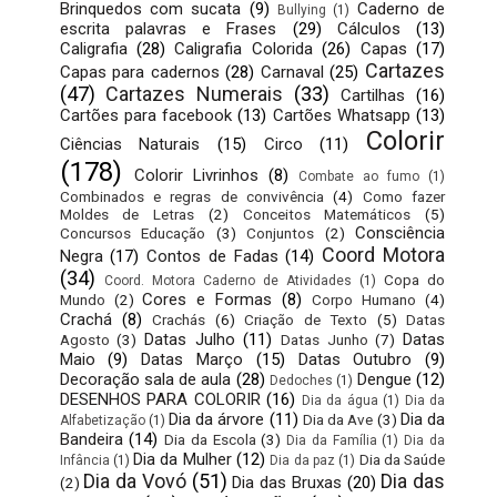
Brinquedos com sucata
(9)
Caderno de
Bullying
(1)
escrita palavras e Frases
(29)
Cálculos
(13)
Caligrafia
(28)
Caligrafia Colorida
(26)
Capas
(17)
Cartazes
Capas para cadernos
(28)
Carnaval
(25)
(47)
Cartazes Numerais
(33)
Cartilhas
(16)
Cartões para facebook
(13)
Cartões Whatsapp
(13)
Colorir
Ciências Naturais
(15)
Circo
(11)
(178)
Colorir Livrinhos
(8)
Combate ao fumo
(1)
Combinados e regras de convivência
(4)
Como fazer
Moldes de Letras
(2)
Conceitos Matemáticos
(5)
Consciência
Concursos Educação
(3)
Conjuntos
(2)
Coord Motora
Negra
(17)
Contos de Fadas
(14)
(34)
Copa do
Coord. Motora Caderno de Atividades
(1)
Cores e Formas
(8)
Mundo
(2)
Corpo Humano
(4)
Crachá
(8)
Crachás
(6)
Criação de Texto
(5)
Datas
Datas Julho
(11)
Datas
Agosto
(3)
Datas Junho
(7)
Maio
(9)
Datas Março
(15)
Datas Outubro
(9)
Decoração sala de aula
(28)
Dengue
(12)
Dedoches
(1)
DESENHOS PARA COLORIR
(16)
Dia da água
(1)
Dia da
Dia da árvore
(11)
Dia da
Dia da Ave
(3)
Alfabetização
(1)
Bandeira
(14)
Dia da Escola
(3)
Dia da Família
(1)
Dia da
Dia da Mulher
(12)
Dia da Saúde
Infância
(1)
Dia da paz
(1)
Dia da Vovó
(51)
Dia das
Dia das Bruxas
(20)
(2)