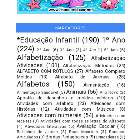
MARCADORES
*Educação Infantil
(190)
1º Ano
(224)
2º Ano
(6)
3º Ano
(3)
5º Ano
(6)
4º Ano
(1)
Alfabetização
(125)
Alfabetização
Atividades
(101)
Alfabetização Métodos
(24)
ALFABETO COM RÓTULOS
(27)
Alfabeto Completo
Moldes
(13)
Alfabeto de Animais
(28)
Alfabetos
(150)
Alimentação
(16)
Animais
(56)
Alimentação Saudável
(5)
Ano Novo
(2)
Apostila de desenhos e moldes inéditos
(10)
Atividades com alfabeto
(23)
Atividades com
Histórias
(12)
Atividades com Músicas
(8)
Atividades com numerais
(54)
Atividades com
receitas
(3)
Atividades com todas as letras do Alfabeto
Avaliação Escolar
(16)
(4)
Atividades Interativas
(5)
Bichinhos de Jardim
(2)
Boas Maneiras
(3)
Bonecos
Bordas Pedagógicas
(9)
Articulados
(3)
Brincadeiras
(3)