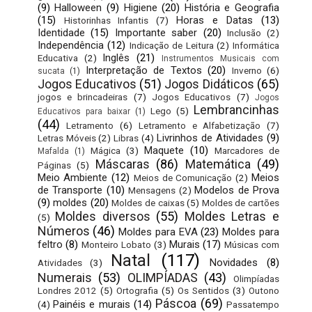
(9)
Halloween
(9)
Higiene
(20)
História e Geografia
(15)
Horas e Datas
(13)
Historinhas Infantis
(7)
Identidade
(15)
Importante saber
(20)
Inclusão
(2)
Independência
(12)
Indicação de Leitura
(2)
Informática
Inglês
(21)
Educativa
(2)
Instrumentos Musicais com
Interpretação de Textos
(20)
Inverno
(6)
sucata
(1)
Jogos Educativos
(51)
Jogos Didáticos
(65)
jogos e brincadeiras
(7)
Jogos Educativos
(7)
Jogos
Lembrancinhas
Lego
(5)
Educativos para baixar
(1)
(44)
Letramento
(6)
Letramento e Alfabetização
(7)
Livrinhos de Atividades
(9)
Letras Móveis
(2)
Libras
(4)
Maquete
(10)
Mágica
(3)
Marcadores de
Mafalda
(1)
Máscaras
(86)
Matemática
(49)
Páginas
(5)
Meio Ambiente
(12)
Meios
Meios de Comunicação
(2)
de Transporte
(10)
Modelos de Prova
Mensagens
(2)
(9)
moldes
(20)
Moldes de caixas
(5)
Moldes de cartões
Moldes diversos
(55)
Moldes Letras e
(5)
Números
(46)
Moldes para EVA
(23)
Moldes para
feltro
(8)
Murais
(17)
Monteiro Lobato
(3)
Músicas com
Natal
(117)
Novidades
(8)
Atividades
(3)
Numerais
(53)
OLIMPÍADAS
(43)
Olimpíadas
Londres 2012
(5)
Ortografia
(5)
Os Sentidos
(3)
Outono
Páscoa
(69)
Painéis e murais
(14)
(4)
Passatempo