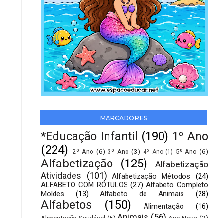
MARCADORES
*Educação Infantil
(190)
1º Ano
(224)
2º Ano
(6)
3º Ano
(3)
5º Ano
(6)
4º Ano
(1)
Alfabetização
(125)
Alfabetização
Atividades
(101)
Alfabetização Métodos
(24)
ALFABETO COM RÓTULOS
(27)
Alfabeto Completo
Moldes
(13)
Alfabeto de Animais
(28)
Alfabetos
(150)
Alimentação
(16)
Animais
(56)
Alimentação Saudável
(5)
Ano Novo
(2)