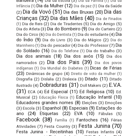
Bandeira
(14)
Dia da Escola
(3)
Dia da Família
(1)
Dia da
Dia da Mulher
(12)
Dia da Saúde
Infância
(1)
Dia da paz
(1)
Dia da Vovó
(51)
Dia das
Dia das Bruxas
(20)
(2)
Crianças
(32)
Dia das Mães
(40)
Dia de Finados
Dia de Reis
(2)
Dia de Tiradentes
(5)
Dia do Amigo
(5)
(1)
Dia do Bombeiro
(9)
Dia do Atleta
(3)
Dia do Carteiro
(2)
Dia
Dia do Circo
(6)
Dia do estudante
(4)
Dia do Dentista
(1)
do Índio
(9)
Dia do Livro
(3)
Dia do Mágico
(2)
Dia do
Dia
Dia do pescador
(4)
Dia do Professor
(7)
Marinheiro
(1)
do Soldado
(16)
Dia do trabalho
(3)
Dia do Telefone
(1)
Dia dos animais
(18)
Dia dos avós
(15)
Dia dos
Dia dos Pais
(39)
namorados
(2)
Dia dos povos
Dicas de Férias
indígenas
(1)
Dia Mundial do Diabetes
(1)
(23)
Dinâmicas de grupo
(4)
Direito de voto da mulher
(1)
Ditado
(11)
Disgrafia
(2)
Dislalia
(2)
Dislexia
(3)
Ditado
Dobraduras
(31)
E.V.A.
Ilustrado
(4)
Doll Makers
(2)
(31)
Ed Especial
(11)
Ed Religiosa
(10)
ECA
(4)
Ed.
Educação Infantil
(10)
Musical
(2)
Educação Física
(1)
Educadores grandes nomes
(8)
Eleições
(3)
Emoções
Espanhol
(8)
Especiais
(9)
Estações do
(3)
Escola
(3)
ano
(24)
Etiquetas
(22)
EVA
(10)
Fábulas
(5)
Facebook
(38)
Fantoches
(16)
Férias
Família
(1)
Festa Junina
(70)
Atividades
(7)
Festa Country
(3)
Festa Junina - Receitinhas
(10)
Festas Infantis
(4)