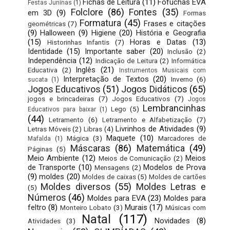
Fichas de Leitura
(11)
Fofuchas EVA
Festas Juninas
(1)
Folclore
(86)
Fontes
(35)
em 3D
(9)
Formas
Formatura
(45)
Frases e citações
geométricas
(7)
(9)
Halloween
(9)
Higiene
(20)
História e Geografia
(15)
Horas e Datas
(13)
Historinhas Infantis
(7)
Identidade
(15)
Importante saber
(20)
Inclusão
(2)
Independência
(12)
Indicação de Leitura
(2)
Informática
Inglês
(21)
Educativa
(2)
Instrumentos Musicais com
Interpretação de Textos
(20)
Inverno
(6)
sucata
(1)
Jogos Educativos
(51)
Jogos Didáticos
(65)
jogos e brincadeiras
(7)
Jogos Educativos
(7)
Jogos
Lembrancinhas
Lego
(5)
Educativos para baixar
(1)
(44)
Letramento
(6)
Letramento e Alfabetização
(7)
Livrinhos de Atividades
(9)
Letras Móveis
(2)
Libras
(4)
Maquete
(10)
Mágica
(3)
Marcadores de
Mafalda
(1)
Máscaras
(86)
Matemática
(49)
Páginas
(5)
Meio Ambiente
(12)
Meios
Meios de Comunicação
(2)
de Transporte
(10)
Modelos de Prova
Mensagens
(2)
(9)
moldes
(20)
Moldes de caixas
(5)
Moldes de cartões
Moldes diversos
(55)
Moldes Letras e
(5)
Números
(46)
Moldes para EVA
(23)
Moldes para
feltro
(8)
Murais
(17)
Monteiro Lobato
(3)
Músicas com
Natal
(117)
Novidades
(8)
Atividades
(3)