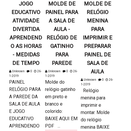
JOGO
MOLDE DE
MOLDE DE
EDUCATIVO
PAINEL PARA
RELÓGIO
ATIVIDADE
A SALA DE
MENINA
DIVERTIDA
AULA -
PARA
APRENDEND
RELÓGIO DE
IMPRIMIR E
O AS HORAS
GATINHO
PREPARAR
- MEDIDAS
PARA
PAINEL DE
DE TEMPO
PAREDE
SALA DE
AULA
Unknown
0
26-
Unknown
0
26-
1-2019
1-2019
Unknown
0
26-
PAINEL
Molde do
1-2019
RELÓGIO PARA
relógio gatinho
Relógio
A PAREDE DA
em preto e
menina para
SALA DE AULA
branco e
imprimir e
E JOGO
colorido:
montar. Molde
EDUCATIVO
BAIXE AQUI EM
do relógio
APRENDENDO
PDF ...
menina BAIXE