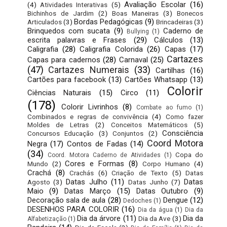
Avaliação Escolar
(16)
(4)
Atividades Interativas
(5)
Bichinhos de Jardim
(2)
Boas Maneiras
(3)
Bonecos
Bordas Pedagógicas
(9)
Articulados
(3)
Brincadeiras
(3)
Brinquedos com sucata
(9)
Caderno de
Bullying
(1)
escrita palavras e Frases
(29)
Cálculos
(13)
Caligrafia
(28)
Caligrafia Colorida
(26)
Capas
(17)
Cartazes
Capas para cadernos
(28)
Carnaval
(25)
(47)
Cartazes Numerais
(33)
Cartilhas
(16)
Cartões para facebook
(13)
Cartões Whatsapp
(13)
Colorir
Ciências Naturais
(15)
Circo
(11)
(178)
Colorir Livrinhos
(8)
Combate ao fumo
(1)
Combinados e regras de convivência
(4)
Como fazer
Moldes de Letras
(2)
Conceitos Matemáticos
(5)
Consciência
Concursos Educação
(3)
Conjuntos
(2)
Coord Motora
Negra
(17)
Contos de Fadas
(14)
(34)
Copa do
Coord. Motora Caderno de Atividades
(1)
Cores e Formas
(8)
Mundo
(2)
Corpo Humano
(4)
Crachá
(8)
Crachás
(6)
Criação de Texto
(5)
Datas
Datas Julho
(11)
Datas
Agosto
(3)
Datas Junho
(7)
Maio
(9)
Datas Março
(15)
Datas Outubro
(9)
Decoração sala de aula
(28)
Dengue
(12)
Dedoches
(1)
DESENHOS PARA COLORIR
(16)
Dia da água
(1)
Dia da
Dia da árvore
(11)
Dia da
Dia da Ave
(3)
Alfabetização
(1)