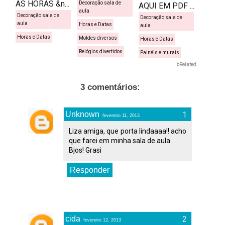
AS HORAS &n...
Decoração sala de
AQUI EM PDF ...
aula
Decoração sala de
Decoração sala de
aula
Horas e Datas
aula
Horas e Datas
Moldes diversos
Horas e Datas
Relógios divertidos
Painéis e murais
bRelated
3 comentários:
Unknown
fevereiro 11, 2013
Liza amiga, que porta lindaaaa!! acho
que farei em minha sala de aula.
Bjos! Grasi
Responder
cida
fevereiro 12, 2013