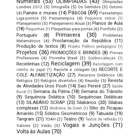
Numerais
(53)
OLIMPÍADAS
(43)
Olimpíadas
Londres 2012
(5)
Ortografia
(5)
Os Sentidos
(3)
Outono
Páscoa
(69)
Painéis e murais
(14)
(4)
Passatempo
Liga-pontos
(5)
Passatempos
(4)
Pequenos textos
(1)
Planos de Aula
Planejamento
(5)
Planejamento Anual
(3)
(18)
Plaquinhas para portas
(6)
Portfolio
(2)
Plaquinhas
(1)
Primavera
(30)
Português
(8)
Problemas
Proclamação da República
(11)
Matemáticos
(4)
Produção de textos
(8)
Projeto Político pedagógico
(1)
Projetos
(36)
PROMOÇÕES E BRINDES
(8)
Provas
Professores
(4)
Provinha Brasil
(3)
Quebra-cabeças
(1)
Reciclagem
(39)
Receitinhas
(12)
Reciclagem com
RECORTE E
Recorte e colagem
(6)
rolinho de papel
(1)
COLE ALFABETIZAÇÃO
(27)
Recursos Didáticos
(4)
Revista
Relógios
(3)
Relógios divertidos
(4)
Reunião
(5)
de Atividades Urso Pooh
(14)
Saci Pererê
(27)
Saúde
Semana da Pátria
(18)
Semana do Trânsito
Bucal
(1)
(9)
Sequência Didática
(10)
Sequências Didáticas
(13)
SILABÁRIO SCRAP
(25)
Silabários
(20)
Sílabas
complexas
(12)
Sítio do Picapau
Síndrome de Down
(1)
Amarelo
(15)
Sólidos Geométricos
(9)
Tabuada
(19)
Tangram
(21)
Teatro
(9)
TDAH
(2)
Textos de reflexão
(1)
Vogais e Junções
(71)
Valores
(2)
Verão
(3)
Volta às Aulas
(70)