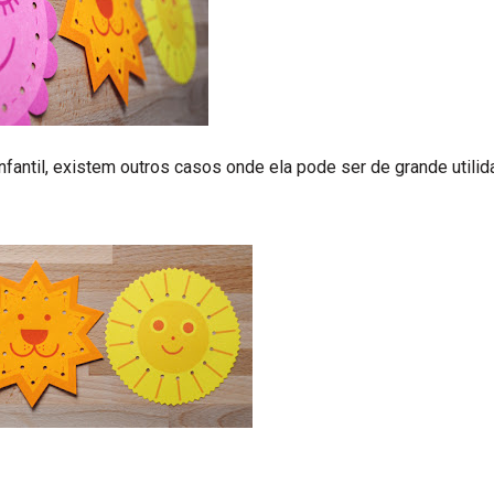
nfantil, existem outros casos onde ela pode ser de grande utilid