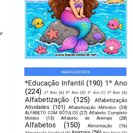
or
MARCADORES
*Educação Infantil
(190)
1º Ano
(224)
2º Ano
(6)
3º Ano
(3)
5º Ano
(6)
4º Ano
(1)
Alfabetização
(125)
Alfabetização
Atividades
(101)
Alfabetização Métodos
(24)
ALFABETO COM RÓTULOS
(27)
Alfabeto Completo
Moldes
(13)
Alfabeto de Animais
(28)
Alfabetos
(150)
Alimentação
(16)
Animais
(56)
Alimentação Saudável
(5)
Ano Novo
(2)