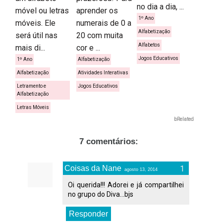
no dia a dia, ...
móvel ou letras
aprender os
1º Ano
móveis. Ele
numerais de 0 a
Alfabetização
será útil nas
20 com muita
Alfabetos
mais di...
cor e ...
Jogos Educativos
1º Ano
Alfabetização
Alfabetização
Atividades Interativas
Letramento e
Jogos Educativos
Alfabetização
Letras Móveis
bRelated
7 comentários:
Coisas da Nane
agosto 13, 2014
Oi querida!!! Adorei e já compartilhei
no grupo do Diva...bjs
Responder