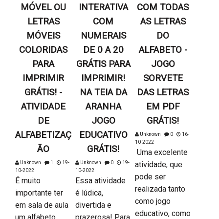
MÓVEL OU
INTERATIVA
COM TODAS
LETRAS
COM
AS LETRAS
MÓVEIS
NUMERAIS
DO
COLORIDAS
DE 0 A 20
ALFABETO -
PARA
GRÁTIS PARA
JOGO
IMPRIMIR
IMPRIMIR!
SORVETE
GRÁTIS! -
NA TEIA DA
DAS LETRAS
ATIVIDADE
ARANHA
EM PDF
DE
JOGO
GRÁTIS!
ALFABETIZAÇ
EDUCATIVO
Unknown
0
16-
10-2022
ÃO
GRÁTIS!
Uma excelente
Unknown
1
19-
Unknown
0
19-
atividade, que
10-2022
10-2022
pode ser
É muito
Essa atividade
realizada tanto
importante ter
é lúdica,
como jogo
em sala de aula
divertida e
educativo, como
um alfabeto
prazerosa! Para