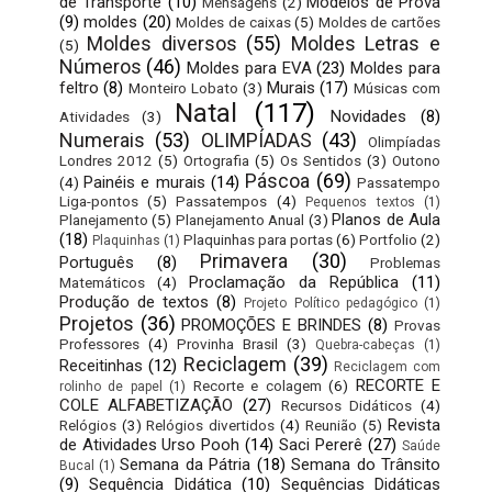
de Transporte
(10)
Modelos de Prova
Mensagens
(2)
(9)
moldes
(20)
Moldes de caixas
(5)
Moldes de cartões
Moldes diversos
(55)
Moldes Letras e
(5)
Números
(46)
Moldes para EVA
(23)
Moldes para
feltro
(8)
Murais
(17)
Monteiro Lobato
(3)
Músicas com
Natal
(117)
Novidades
(8)
Atividades
(3)
Numerais
(53)
OLIMPÍADAS
(43)
Olimpíadas
Londres 2012
(5)
Ortografia
(5)
Os Sentidos
(3)
Outono
Páscoa
(69)
Painéis e murais
(14)
(4)
Passatempo
Liga-pontos
(5)
Passatempos
(4)
Pequenos textos
(1)
Planos de Aula
Planejamento
(5)
Planejamento Anual
(3)
(18)
Plaquinhas para portas
(6)
Portfolio
(2)
Plaquinhas
(1)
Primavera
(30)
Português
(8)
Problemas
Proclamação da República
(11)
Matemáticos
(4)
Produção de textos
(8)
Projeto Político pedagógico
(1)
Projetos
(36)
PROMOÇÕES E BRINDES
(8)
Provas
Professores
(4)
Provinha Brasil
(3)
Quebra-cabeças
(1)
Reciclagem
(39)
Receitinhas
(12)
Reciclagem com
RECORTE E
Recorte e colagem
(6)
rolinho de papel
(1)
COLE ALFABETIZAÇÃO
(27)
Recursos Didáticos
(4)
Revista
Relógios
(3)
Relógios divertidos
(4)
Reunião
(5)
de Atividades Urso Pooh
(14)
Saci Pererê
(27)
Saúde
Semana da Pátria
(18)
Semana do Trânsito
Bucal
(1)
(9)
Sequência Didática
(10)
Sequências Didáticas