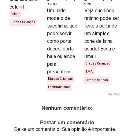
9-2013
9-2013
colorir! ...
Um lindo
Veja que lindo
Colorir
modelo de
ratinho pode ser
Dia das Crianças
sacolinha, que
feito a partir de
pode servir
um simples
como porta
cone de linha
doces, porta
usado! Essa é
bala ou ainda
uma i...
para
Dia das Crianças
presentear!...
E.V.A.
Dia das Crianças
Lembrancinhas
Lembrancinhas
bRelated
Nenhum comentário:
Postar um comentário
Deixe um comentário! Sua opinião é importante.