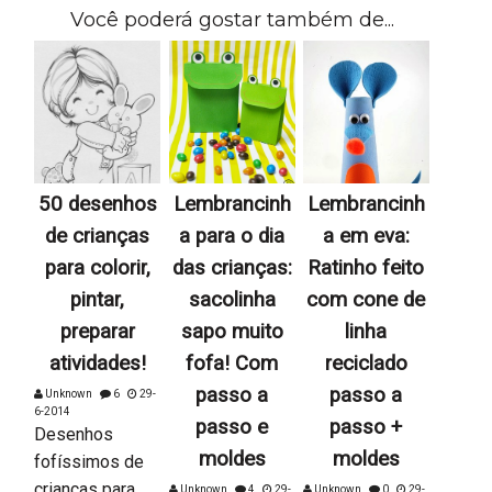
Você poderá gostar também de...
50 desenhos
Lembrancinh
Lembrancinh
de crianças
a para o dia
a em eva:
para colorir,
das crianças:
Ratinho feito
pintar,
sacolinha
com cone de
preparar
sapo muito
linha
atividades!
fofa! Com
reciclado
passo a
passo a
Unknown
6
29-
6-2014
passo e
passo +
Desenhos
moldes
moldes
fofíssimos de
crianças para
Unknown
4
29-
Unknown
0
29-