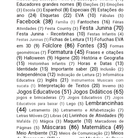
Educadores grandes nomes
(8)
Eleições
(3)
Emoções
Espanhol
(8)
Especiais
(9)
Estações do
(3)
Escola
(3)
ano
(24)
Etiquetas
(22)
EVA
(10)
Fábulas
(5)
Facebook
(38)
Fantoches
(16)
Férias
Família
(1)
Festa Junina
(70)
Atividades
(7)
Festa Country
(3)
Festa Junina - Receitinhas
(10)
Festas Infantis
(4)
Fichas de Leitura
(11)
Fofuchas EVA
Festas Juninas
(1)
Folclore
(86)
Fontes
(35)
em 3D
(9)
Formas
Formatura
(45)
Frases e citações
geométricas
(7)
(9)
Halloween
(9)
Higiene
(20)
História e Geografia
(15)
Horas e Datas
(13)
Historinhas Infantis
(7)
Identidade
(15)
Importante saber
(20)
Inclusão
(2)
Independência
(12)
Indicação de Leitura
(2)
Informática
Inglês
(21)
Educativa
(2)
Instrumentos Musicais com
Interpretação de Textos
(20)
Inverno
(6)
sucata
(1)
Jogos Educativos
(51)
Jogos Didáticos
(65)
jogos e brincadeiras
(7)
Jogos Educativos
(7)
Jogos
Lembrancinhas
Lego
(5)
Educativos para baixar
(1)
(44)
Letramento
(6)
Letramento e Alfabetização
(7)
Livrinhos de Atividades
(9)
Letras Móveis
(2)
Libras
(4)
Maquete
(10)
Mágica
(3)
Marcadores de
Mafalda
(1)
Máscaras
(86)
Matemática
(49)
Páginas
(5)
Meio Ambiente
(12)
Meios
Meios de Comunicação
(2)