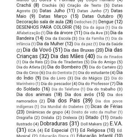
Crachá
(8)
Crachás
(6)
Criação de Texto
(5)
Datas
Datas Julho
(11)
Datas
Agosto
(3)
Datas Junho
(7)
Maio
(9)
Datas Março
(15)
Datas Outubro
(9)
Decoração sala de aula
(28)
Dengue
(12)
Dedoches
(1)
DESENHOS PARA COLORIR
(16)
Dia da água
(1)
Dia da
Dia da árvore
(11)
Dia da
Dia da Ave
(3)
Alfabetização
(1)
Bandeira
(14)
Dia da Escola
(3)
Dia da Família
(1)
Dia da
Dia da Mulher
(12)
Dia da Saúde
Infância
(1)
Dia da paz
(1)
Dia da Vovó
(51)
Dia das
Dia das Bruxas
(20)
(2)
Crianças
(32)
Dia das Mães
(40)
Dia de Finados
Dia de Reis
(2)
Dia de Tiradentes
(5)
Dia do Amigo
(5)
(1)
Dia do Bombeiro
(9)
Dia do Atleta
(3)
Dia do Carteiro
(2)
Dia
Dia do Circo
(6)
Dia do estudante
(4)
Dia do Dentista
(1)
do Índio
(9)
Dia do Livro
(3)
Dia do Mágico
(2)
Dia do
Dia
Dia do pescador
(4)
Dia do Professor
(7)
Marinheiro
(1)
do Soldado
(16)
Dia do trabalho
(3)
Dia do Telefone
(1)
Dia dos animais
(18)
Dia dos avós
(15)
Dia dos
Dia dos Pais
(39)
namorados
(2)
Dia dos povos
Dicas de Férias
indígenas
(1)
Dia Mundial do Diabetes
(1)
(23)
Dinâmicas de grupo
(4)
Direito de voto da mulher
(1)
Ditado
(11)
Disgrafia
(2)
Dislalia
(2)
Dislexia
(3)
Ditado
Dobraduras
(31)
E.V.A.
Ilustrado
(4)
Doll Makers
(2)
(31)
Ed Especial
(11)
Ed Religiosa
(10)
ECA
(4)
Ed.
Educação Infantil
(10)
Musical
(2)
Educação Física
(1)