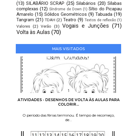
(13)
SILABÁRIO SCRAP
(25)
Silabários
(20)
Sílabas
complexas
(12)
Sítio do Picapau
Síndrome de Down
(1)
Amarelo
(15)
Sólidos Geométricos
(9)
Tabuada
(19)
Tangram
(21)
Teatro
(9)
TDAH
(2)
Textos de reflexão
(1)
Vogais e Junções
(71)
Valores
(2)
Verão
(3)
Volta às Aulas
(70)
MAIS VISITADOS
ATIVIDADES - DESENHOS DE VOLTA ÀS AULAS PARA
COLORIR...
O período das férias terminou. É tempo de recomeço,
de...