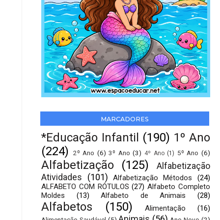
MARCADORES
*Educação Infantil
(190)
1º Ano
(224)
2º Ano
(6)
3º Ano
(3)
5º Ano
(6)
4º Ano
(1)
Alfabetização
(125)
Alfabetização
Atividades
(101)
Alfabetização Métodos
(24)
ALFABETO COM RÓTULOS
(27)
Alfabeto Completo
Moldes
(13)
Alfabeto de Animais
(28)
Alfabetos
(150)
Alimentação
(16)
Animais
(56)
Alimentação Saudável
(5)
Ano Novo
(2)