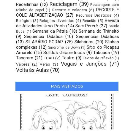
Reciclagem
(39)
Receitinhas
(12)
Reciclagem com
RECORTE E
Recorte e colagem
(6)
rolinho de papel
(1)
COLE ALFABETIZAÇÃO
(27)
Recursos Didáticos
(4)
Revista
Relógios
(3)
Relógios divertidos
(4)
Reunião
(5)
de Atividades Urso Pooh
(14)
Saci Pererê
(27)
Saúde
Semana da Pátria
(18)
Semana do Trânsito
Bucal
(1)
(9)
Sequência Didática
(10)
Sequências Didáticas
(13)
SILABÁRIO SCRAP
(25)
Silabários
(20)
Sílabas
complexas
(12)
Sítio do Picapau
Síndrome de Down
(1)
Amarelo
(15)
Sólidos Geométricos
(9)
Tabuada
(19)
Tangram
(21)
Teatro
(9)
TDAH
(2)
Textos de reflexão
(1)
Vogais e Junções
(71)
Valores
(2)
Verão
(3)
Volta às Aulas
(70)
MAIS VISITADOS