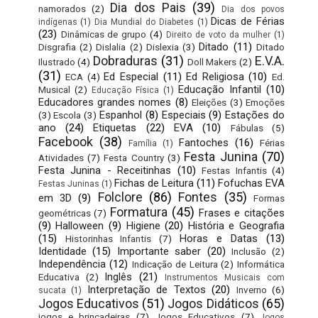
Dia dos Pais
(39)
namorados
(2)
Dia dos povos
Dicas de Férias
indígenas
(1)
Dia Mundial do Diabetes
(1)
(23)
Dinâmicas de grupo
(4)
Direito de voto da mulher
(1)
Ditado
(11)
Disgrafia
(2)
Dislalia
(2)
Dislexia
(3)
Ditado
Dobraduras
(31)
E.V.A.
Ilustrado
(4)
Doll Makers
(2)
(31)
Ed Especial
(11)
Ed Religiosa
(10)
ECA
(4)
Ed.
Educação Infantil
(10)
Musical
(2)
Educação Física
(1)
Educadores grandes nomes
(8)
Eleições
(3)
Emoções
Espanhol
(8)
Especiais
(9)
Estações do
(3)
Escola
(3)
ano
(24)
Etiquetas
(22)
EVA
(10)
Fábulas
(5)
Facebook
(38)
Fantoches
(16)
Férias
Família
(1)
Festa Junina
(70)
Atividades
(7)
Festa Country
(3)
Festa Junina - Receitinhas
(10)
Festas Infantis
(4)
Fichas de Leitura
(11)
Fofuchas EVA
Festas Juninas
(1)
Folclore
(86)
Fontes
(35)
em 3D
(9)
Formas
Formatura
(45)
Frases e citações
geométricas
(7)
(9)
Halloween
(9)
Higiene
(20)
História e Geografia
(15)
Horas e Datas
(13)
Historinhas Infantis
(7)
Identidade
(15)
Importante saber
(20)
Inclusão
(2)
Independência
(12)
Indicação de Leitura
(2)
Informática
Inglês
(21)
Educativa
(2)
Instrumentos Musicais com
Interpretação de Textos
(20)
Inverno
(6)
sucata
(1)
Jogos Educativos
(51)
Jogos Didáticos
(65)
jogos e brincadeiras
(7)
Jogos Educativos
(7)
Jogos