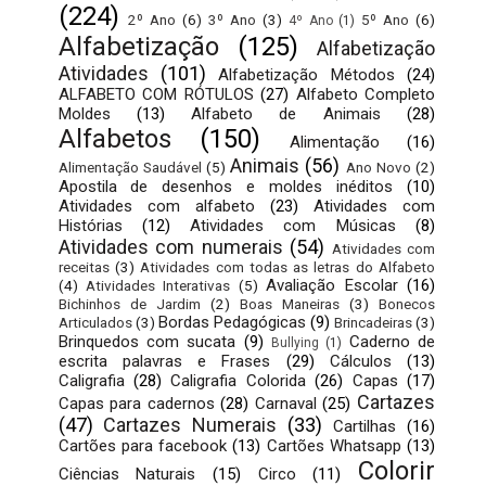
(224)
2º Ano
(6)
3º Ano
(3)
5º Ano
(6)
4º Ano
(1)
Alfabetização
(125)
Alfabetização
Atividades
(101)
Alfabetização Métodos
(24)
ALFABETO COM RÓTULOS
(27)
Alfabeto Completo
Moldes
(13)
Alfabeto de Animais
(28)
Alfabetos
(150)
Alimentação
(16)
Animais
(56)
Alimentação Saudável
(5)
Ano Novo
(2)
Apostila de desenhos e moldes inéditos
(10)
Atividades com alfabeto
(23)
Atividades com
Histórias
(12)
Atividades com Músicas
(8)
Atividades com numerais
(54)
Atividades com
receitas
(3)
Atividades com todas as letras do Alfabeto
Avaliação Escolar
(16)
(4)
Atividades Interativas
(5)
Bichinhos de Jardim
(2)
Boas Maneiras
(3)
Bonecos
Bordas Pedagógicas
(9)
Articulados
(3)
Brincadeiras
(3)
Brinquedos com sucata
(9)
Caderno de
Bullying
(1)
escrita palavras e Frases
(29)
Cálculos
(13)
Caligrafia
(28)
Caligrafia Colorida
(26)
Capas
(17)
Cartazes
Capas para cadernos
(28)
Carnaval
(25)
(47)
Cartazes Numerais
(33)
Cartilhas
(16)
Cartões para facebook
(13)
Cartões Whatsapp
(13)
Colorir
Ciências Naturais
(15)
Circo
(11)