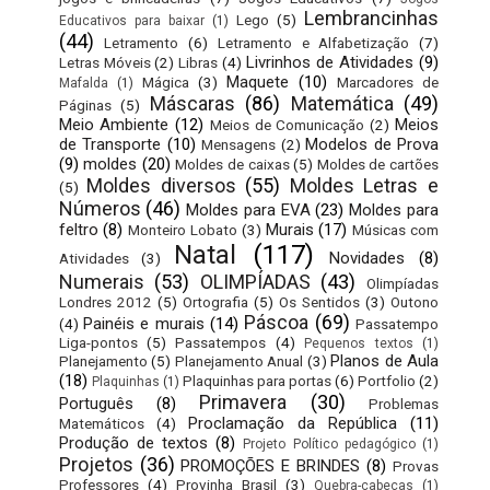
Lembrancinhas
Lego
(5)
Educativos para baixar
(1)
(44)
Letramento
(6)
Letramento e Alfabetização
(7)
Livrinhos de Atividades
(9)
Letras Móveis
(2)
Libras
(4)
Maquete
(10)
Mágica
(3)
Marcadores de
Mafalda
(1)
Máscaras
(86)
Matemática
(49)
Páginas
(5)
Meio Ambiente
(12)
Meios
Meios de Comunicação
(2)
de Transporte
(10)
Modelos de Prova
Mensagens
(2)
(9)
moldes
(20)
Moldes de caixas
(5)
Moldes de cartões
Moldes diversos
(55)
Moldes Letras e
(5)
Números
(46)
Moldes para EVA
(23)
Moldes para
feltro
(8)
Murais
(17)
Monteiro Lobato
(3)
Músicas com
Natal
(117)
Novidades
(8)
Atividades
(3)
Numerais
(53)
OLIMPÍADAS
(43)
Olimpíadas
Londres 2012
(5)
Ortografia
(5)
Os Sentidos
(3)
Outono
Páscoa
(69)
Painéis e murais
(14)
(4)
Passatempo
Liga-pontos
(5)
Passatempos
(4)
Pequenos textos
(1)
Planos de Aula
Planejamento
(5)
Planejamento Anual
(3)
(18)
Plaquinhas para portas
(6)
Portfolio
(2)
Plaquinhas
(1)
Primavera
(30)
Português
(8)
Problemas
Proclamação da República
(11)
Matemáticos
(4)
Produção de textos
(8)
Projeto Político pedagógico
(1)
Projetos
(36)
PROMOÇÕES E BRINDES
(8)
Provas
Professores
(4)
Provinha Brasil
(3)
Quebra-cabeças
(1)