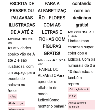
ESCRITA DE
PARA A
contando
FRASES OU
ALFABETIZAÇ
com os
PALAVRAS
ÃO - FLORES
dedinhos
ILUSTRADAS
COM AS
grátis!
DE A ATÉ Z
LETRAS E
Unknown
2
17-
11-2020
FICHAS COM
Unknown
0
5-1-
Lindíssimos
2021
FIGURAS
cartazes super
As atividades
GRÁTIS!
coloridos e
abaixo vão de A
lúdicos. Com os
até Z e são
Unknown
0
2-1-
2021
numerais de 0 a
ilustradas, com
PAINEL DO
10 ilustrados e
um espaço para
ALFABETOPara
também
escrita de
aprender o
repres...
palavra ou
alfabeto de
*Educação Infantil
frase...
modo
1º Ano
1º Ano
lúdico!Como
Atividades com
Alfabetização
montar o painel?
numerais
Alfabetização