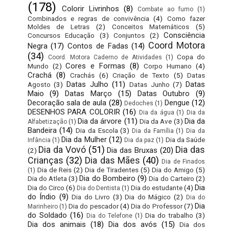
(178)
Colorir Livrinhos
(8)
Combate ao fumo
(1)
Combinados e regras de convivência
(4)
Como fazer
Moldes de Letras
(2)
Conceitos Matemáticos
(5)
Consciência
Concursos Educação
(3)
Conjuntos
(2)
Coord Motora
Negra
(17)
Contos de Fadas
(14)
(34)
Copa do
Coord. Motora Caderno de Atividades
(1)
Cores e Formas
(8)
Mundo
(2)
Corpo Humano
(4)
Crachá
(8)
Crachás
(6)
Criação de Texto
(5)
Datas
Datas Julho
(11)
Datas
Agosto
(3)
Datas Junho
(7)
Maio
(9)
Datas Março
(15)
Datas Outubro
(9)
Decoração sala de aula
(28)
Dengue
(12)
Dedoches
(1)
DESENHOS PARA COLORIR
(16)
Dia da água
(1)
Dia da
Dia da árvore
(11)
Dia da
Dia da Ave
(3)
Alfabetização
(1)
Bandeira
(14)
Dia da Escola
(3)
Dia da Família
(1)
Dia da
Dia da Mulher
(12)
Dia da Saúde
Infância
(1)
Dia da paz
(1)
Dia da Vovó
(51)
Dia das
Dia das Bruxas
(20)
(2)
Crianças
(32)
Dia das Mães
(40)
Dia de Finados
Dia de Reis
(2)
Dia de Tiradentes
(5)
Dia do Amigo
(5)
(1)
Dia do Bombeiro
(9)
Dia do Atleta
(3)
Dia do Carteiro
(2)
Dia
Dia do Circo
(6)
Dia do estudante
(4)
Dia do Dentista
(1)
do Índio
(9)
Dia do Livro
(3)
Dia do Mágico
(2)
Dia do
Dia
Dia do pescador
(4)
Dia do Professor
(7)
Marinheiro
(1)
do Soldado
(16)
Dia do trabalho
(3)
Dia do Telefone
(1)
Dia dos animais
(18)
Dia dos avós
(15)
Dia dos