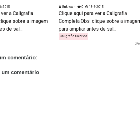
6-2015
Unknown
0
13-6-2015
 ver a Caligrafia
Clique aqui para ver a Caligrafia
clique sobre a imagem
Completa.Obs: clique sobre a image
s de sal...
para ampliar antes de sal...
Caligrafia Colorida
bRe
m comentário:
r um comentário