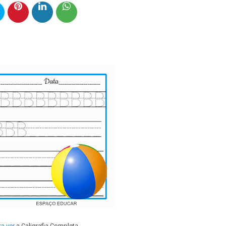
ra ver
a Caligrafia Completa.