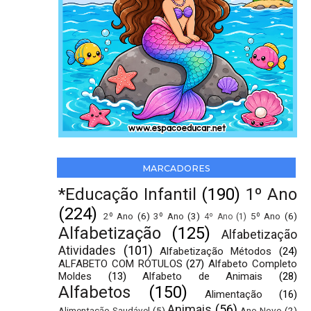
MARCADORES
*Educação Infantil
(190)
1º Ano
(224)
2º Ano
(6)
3º Ano
(3)
5º Ano
(6)
4º Ano
(1)
Alfabetização
(125)
Alfabetização
Atividades
(101)
Alfabetização Métodos
(24)
ALFABETO COM RÓTULOS
(27)
Alfabeto Completo
Moldes
(13)
Alfabeto de Animais
(28)
Alfabetos
(150)
Alimentação
(16)
Animais
(56)
Alimentação Saudável
(5)
Ano Novo
(2)