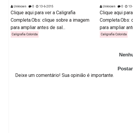
Unknown
0
13-6-2015
Unknown
0
13-
Clique aqui para ver a Caligrafia
Clique aqui para
Completa.Obs: clique sobre a imagem
Completa.Obs: 
para ampliar antes de sal...
para ampliar ante
Caligrafia Colorida
Caligrafia Colorida
Nenhu
Posta
Deixe um comentário! Sua opinião é importante.