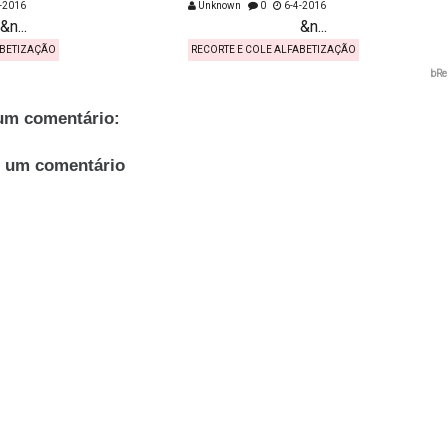
-2016
Unknown
0
6-4-2016
.
&n...
ABETIZAÇÃO
RECORTE E COLE ALFABETIZAÇÃO
bRe
m comentário:
r um comentário