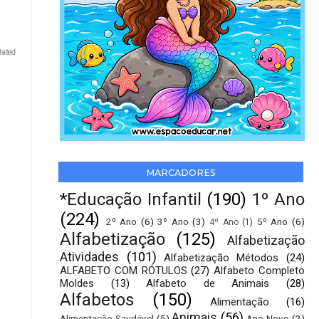
lated
MARCADORES
*Educação Infantil
(190)
1º Ano
(224)
2º Ano
(6)
3º Ano
(3)
5º Ano
(6)
4º Ano
(1)
Alfabetização
(125)
Alfabetização
Atividades
(101)
Alfabetização Métodos
(24)
ALFABETO COM RÓTULOS
(27)
Alfabeto Completo
Moldes
(13)
Alfabeto de Animais
(28)
Alfabetos
(150)
Alimentação
(16)
Animais
(56)
Alimentação Saudável
(5)
Ano Novo
(2)