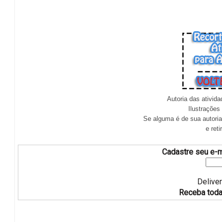
Autoria das ativid
Ilustrações
Se alguma é de sua autoria
e ret
Cadastre seu e-m
Delive
Receba toda