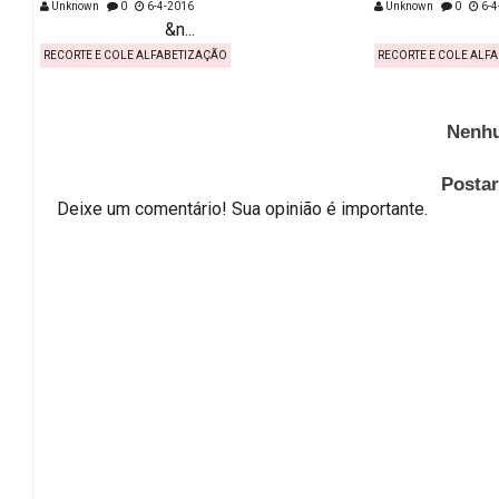
Unknown
0
6-4-2016
Unknown
0
6-4
&n...
&n..
RECORTE E COLE ALFABETIZAÇÃO
RECORTE E COLE ALF
Nenhu
Posta
Deixe um comentário! Sua opinião é importante.