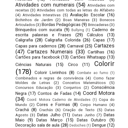
Atividades com numerais
(54)
Atividades com
receitas
(3)
Atividades com todas as letras do Alfabeto
Avaliação Escolar
(16)
(4)
Atividades Interativas
(5)
Bichinhos de Jardim
(2)
Boas Maneiras
(3)
Bonecos
Bordas Pedagógicas
(9)
Articulados
(3)
Brincadeiras
(3)
Brinquedos com sucata
(9)
Caderno de
Bullying
(1)
escrita palavras e Frases
(29)
Cálculos
(13)
Caligrafia
(28)
Caligrafia Colorida
(26)
Capas
(17)
Cartazes
Capas para cadernos
(28)
Carnaval
(25)
(47)
Cartazes Numerais
(33)
Cartilhas
(16)
Cartões para facebook
(13)
Cartões Whatsapp
(13)
Colorir
Ciências Naturais
(15)
Circo
(11)
(178)
Colorir Livrinhos
(8)
Combate ao fumo
(1)
Combinados e regras de convivência
(4)
Como fazer
Moldes de Letras
(2)
Conceitos Matemáticos
(5)
Consciência
Concursos Educação
(3)
Conjuntos
(2)
Coord Motora
Negra
(17)
Contos de Fadas
(14)
(34)
Copa do
Coord. Motora Caderno de Atividades
(1)
Cores e Formas
(8)
Mundo
(2)
Corpo Humano
(4)
Crachá
(8)
Crachás
(6)
Criação de Texto
(5)
Datas
Datas Julho
(11)
Datas
Agosto
(3)
Datas Junho
(7)
Maio
(9)
Datas Março
(15)
Datas Outubro
(9)
Decoração sala de aula
(28)
Dengue
(12)
Dedoches
(1)