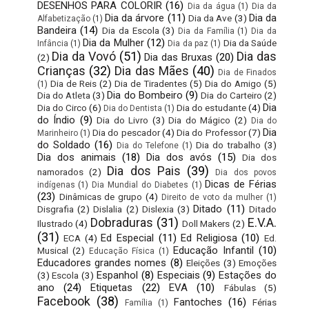
DESENHOS PARA COLORIR
(16)
Dia da água
(1)
Dia da
Dia da árvore
(11)
Dia da
Dia da Ave
(3)
Alfabetização
(1)
Bandeira
(14)
Dia da Escola
(3)
Dia da Família
(1)
Dia da
Dia da Mulher
(12)
Dia da Saúde
Infância
(1)
Dia da paz
(1)
Dia da Vovó
(51)
Dia das
Dia das Bruxas
(20)
(2)
Crianças
(32)
Dia das Mães
(40)
Dia de Finados
Dia de Reis
(2)
Dia de Tiradentes
(5)
Dia do Amigo
(5)
(1)
Dia do Bombeiro
(9)
Dia do Atleta
(3)
Dia do Carteiro
(2)
Dia
Dia do Circo
(6)
Dia do estudante
(4)
Dia do Dentista
(1)
do Índio
(9)
Dia do Livro
(3)
Dia do Mágico
(2)
Dia do
Dia
Dia do pescador
(4)
Dia do Professor
(7)
Marinheiro
(1)
do Soldado
(16)
Dia do trabalho
(3)
Dia do Telefone
(1)
Dia dos animais
(18)
Dia dos avós
(15)
Dia dos
Dia dos Pais
(39)
namorados
(2)
Dia dos povos
Dicas de Férias
indígenas
(1)
Dia Mundial do Diabetes
(1)
(23)
Dinâmicas de grupo
(4)
Direito de voto da mulher
(1)
Ditado
(11)
Disgrafia
(2)
Dislalia
(2)
Dislexia
(3)
Ditado
Dobraduras
(31)
E.V.A.
Ilustrado
(4)
Doll Makers
(2)
(31)
Ed Especial
(11)
Ed Religiosa
(10)
ECA
(4)
Ed.
Educação Infantil
(10)
Musical
(2)
Educação Física
(1)
Educadores grandes nomes
(8)
Eleições
(3)
Emoções
Espanhol
(8)
Especiais
(9)
Estações do
(3)
Escola
(3)
ano
(24)
Etiquetas
(22)
EVA
(10)
Fábulas
(5)
Facebook
(38)
Fantoches
(16)
Férias
Família
(1)