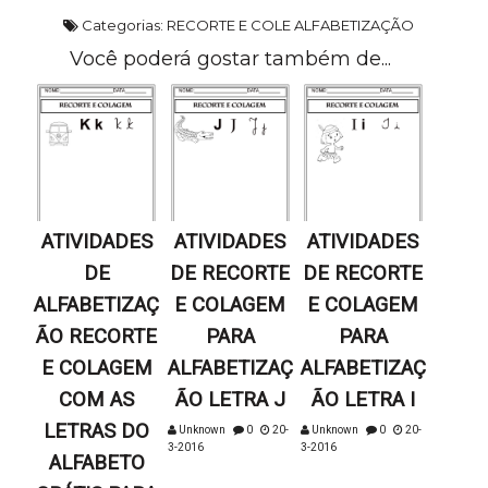
Categorias:
RECORTE E COLE ALFABETIZAÇÃO
Você poderá gostar também de...
ATIVIDADES
ATIVIDADES
ATIVIDADES
DE
DE RECORTE
DE RECORTE
ALFABETIZAÇ
E COLAGEM
E COLAGEM
ÃO RECORTE
PARA
PARA
E COLAGEM
ALFABETIZAÇ
ALFABETIZAÇ
COM AS
ÃO LETRA J
ÃO LETRA I
LETRAS DO
Unknown
0
20-
Unknown
0
20-
3-2016
3-2016
ALFABETO