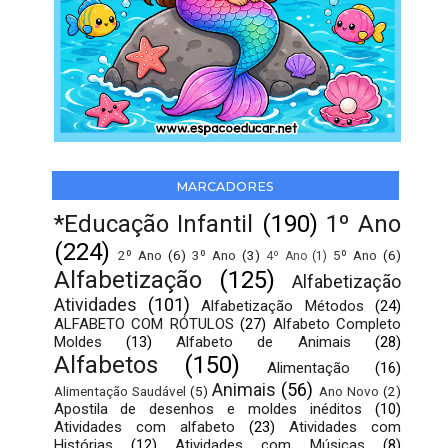
MARCADORES
*Educação Infantil
(190)
1º Ano
(224)
2º Ano
(6)
3º Ano
(3)
5º Ano
(6)
4º Ano
(1)
Alfabetização
(125)
Alfabetização
Atividades
(101)
Alfabetização Métodos
(24)
ALFABETO COM RÓTULOS
(27)
Alfabeto Completo
Moldes
(13)
Alfabeto de Animais
(28)
Alfabetos
(150)
Alimentação
(16)
Animais
(56)
Alimentação Saudável
(5)
Ano Novo
(2)
Apostila de desenhos e moldes inéditos
(10)
Atividades com alfabeto
(23)
Atividades com
Histórias
(12)
Atividades com Músicas
(8)