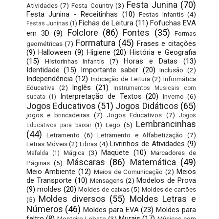
Festa Junina
(70)
Atividades
(7)
Festa Country
(3)
Festa Junina - Receitinhas
(10)
Festas Infantis
(4)
Fichas de Leitura
(11)
Fofuchas EVA
Festas Juninas
(1)
Folclore
(86)
Fontes
(35)
em 3D
(9)
Formas
Formatura
(45)
Frases e citações
geométricas
(7)
(9)
Halloween
(9)
Higiene
(20)
História e Geografia
(15)
Horas e Datas
(13)
Historinhas Infantis
(7)
Identidade
(15)
Importante saber
(20)
Inclusão
(2)
Independência
(12)
Indicação de Leitura
(2)
Informática
Inglês
(21)
Educativa
(2)
Instrumentos Musicais com
Interpretação de Textos
(20)
Inverno
(6)
sucata
(1)
Jogos Educativos
(51)
Jogos Didáticos
(65)
jogos e brincadeiras
(7)
Jogos Educativos
(7)
Jogos
Lembrancinhas
Lego
(5)
Educativos para baixar
(1)
(44)
Letramento
(6)
Letramento e Alfabetização
(7)
Livrinhos de Atividades
(9)
Letras Móveis
(2)
Libras
(4)
Maquete
(10)
Mágica
(3)
Marcadores de
Mafalda
(1)
Máscaras
(86)
Matemática
(49)
Páginas
(5)
Meio Ambiente
(12)
Meios
Meios de Comunicação
(2)
de Transporte
(10)
Modelos de Prova
Mensagens
(2)
(9)
moldes
(20)
Moldes de caixas
(5)
Moldes de cartões
Moldes diversos
(55)
Moldes Letras e
(5)
Números
(46)
Moldes para EVA
(23)
Moldes para
feltro
(8)
Murais
(17)
Monteiro Lobato
(3)
Músicas com