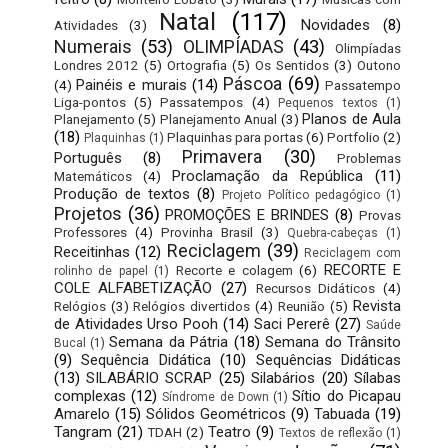
Natal
(117)
Novidades
(8)
Atividades
(3)
Numerais
(53)
OLIMPÍADAS
(43)
Olimpíadas
Londres 2012
(5)
Ortografia
(5)
Os Sentidos
(3)
Outono
Páscoa
(69)
Painéis e murais
(14)
(4)
Passatempo
Liga-pontos
(5)
Passatempos
(4)
Pequenos textos
(1)
Planos de Aula
Planejamento
(5)
Planejamento Anual
(3)
(18)
Plaquinhas para portas
(6)
Portfolio
(2)
Plaquinhas
(1)
Primavera
(30)
Português
(8)
Problemas
Proclamação da República
(11)
Matemáticos
(4)
Produção de textos
(8)
Projeto Político pedagógico
(1)
Projetos
(36)
PROMOÇÕES E BRINDES
(8)
Provas
Professores
(4)
Provinha Brasil
(3)
Quebra-cabeças
(1)
Reciclagem
(39)
Receitinhas
(12)
Reciclagem com
RECORTE E
Recorte e colagem
(6)
rolinho de papel
(1)
COLE ALFABETIZAÇÃO
(27)
Recursos Didáticos
(4)
Revista
Relógios
(3)
Relógios divertidos
(4)
Reunião
(5)
de Atividades Urso Pooh
(14)
Saci Pererê
(27)
Saúde
Semana da Pátria
(18)
Semana do Trânsito
Bucal
(1)
(9)
Sequência Didática
(10)
Sequências Didáticas
(13)
SILABÁRIO SCRAP
(25)
Silabários
(20)
Sílabas
complexas
(12)
Sítio do Picapau
Síndrome de Down
(1)
Amarelo
(15)
Sólidos Geométricos
(9)
Tabuada
(19)
Tangram
(21)
Teatro
(9)
TDAH
(2)
Textos de reflexão
(1)