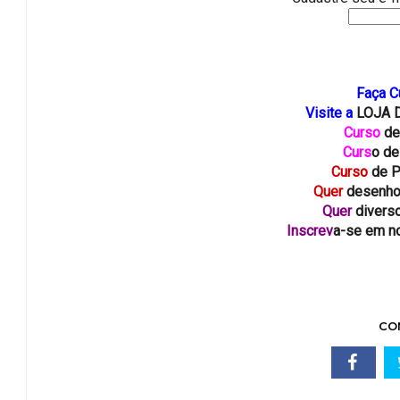
Faça C
Visite a
LOJA 
Curso
de
Curs
o de
Curso
de P
Quer
desenhos
Quer
divers
Inscrev
a-se em n
CO