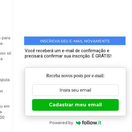
o para
INSCREVA SEU E-MAIL NOVAMENTE
e.
Você receberá um e-mail de confirmação e
sso só
precisará confirmar sua inscrição. É GRÁTIS!
da
Receba novos posts por e-mail:
isputa
as
Cadastrar meu email
iu em
da
900
Powered by