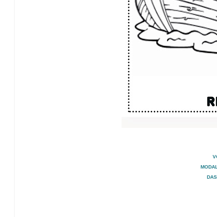
V
MODAL
DAS