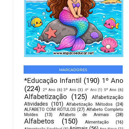
MARCADORES
*Educação Infantil
(190)
1º Ano
(224)
2º Ano
(6)
3º Ano
(3)
5º Ano
(6)
4º Ano
(1)
Alfabetização
(125)
Alfabetização
Atividades
(101)
Alfabetização Métodos
(24)
ALFABETO COM RÓTULOS
(27)
Alfabeto Completo
Moldes
(13)
Alfabeto de Animais
(28)
Alfabetos
(150)
Alimentação
(16)
Animais
(56)
Alimentação Saudável
(5)
Ano Novo
(2)