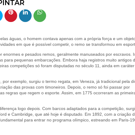
PINTAR
elas águas, o homem contava apenas com a própria força e um objet
tividades em que é possível competir, o remo se transformou em esport
r enormes e pesados remos, geralmente manuseados por escravos. I
as para pequenas embarcações. Embora haja registros muito antigos 
eiras competições só foram disputadas no século 11, ainda em caráter
por exemplo, surgiu o termo regata, em Veneza, já tradicional pela d
iação das provas com timoneiros. Depois, o remo só foi passar por
das regras que regem o esporte. Assim, em 1775 ocorreram as primeir
diferença logo depois. Com barcos adaptados para a competição, surg
xford e Cambridge, que até hoje é disputado. Em 1892, com a criação 
undamental para entrar no programa olímpico, estreando em Paris-1