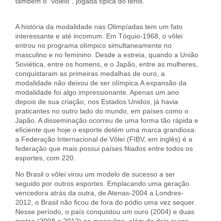
também o “voleio”, jogada típica do tênis.
A história da modalidade nas Olimpíadas tem um fato
interessante e até incomum. Em Tóquio-1968, o vôlei
entrou no programa olímpico simultaneamente no
masculino e no feminino. Desde a estreia, quando a União
Soviética, entre os homens, e o Japão, entre as mulheres,
conquistaram as primeiras medalhas de ouro, a
modalidade não deixou de ser olímpica.
A expansão da
modalidade foi algo impressionante. Apenas um ano
depois de sua criação, nos Estados Unidos, já havia
praticantes no outro lado do mundo, em países como o
Japão. A disseminação ocorreu de uma forma tão rápida e
eficiente que hoje o esporte detém uma marca grandiosa:
a Federação Internacional de Vôlei (FIBV, em inglês) é a
federação que mais possui países filiados entre todos os
esportes, com 220.
No Brasil o vôlei virou um modelo de sucesso a ser
seguido por outros esportes. Emplacando uma geração
vencedora atrás da outra, de Atenas-2004 a Londres-
2012, o Brasil não ficou de fora do pódio uma vez sequer.
Nesse período, o país conquistou um ouro (2004) e duas
pratas (2008 e 2012) no masculino, além de dois ouros