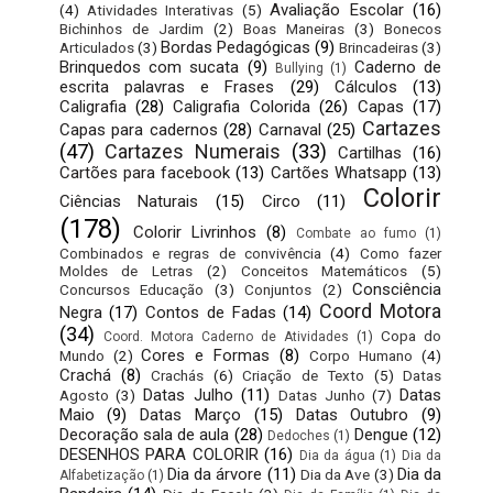
Avaliação Escolar
(16)
(4)
Atividades Interativas
(5)
Bichinhos de Jardim
(2)
Boas Maneiras
(3)
Bonecos
Bordas Pedagógicas
(9)
Articulados
(3)
Brincadeiras
(3)
Brinquedos com sucata
(9)
Caderno de
Bullying
(1)
escrita palavras e Frases
(29)
Cálculos
(13)
Caligrafia
(28)
Caligrafia Colorida
(26)
Capas
(17)
Cartazes
Capas para cadernos
(28)
Carnaval
(25)
(47)
Cartazes Numerais
(33)
Cartilhas
(16)
Cartões para facebook
(13)
Cartões Whatsapp
(13)
Colorir
Ciências Naturais
(15)
Circo
(11)
(178)
Colorir Livrinhos
(8)
Combate ao fumo
(1)
Combinados e regras de convivência
(4)
Como fazer
Moldes de Letras
(2)
Conceitos Matemáticos
(5)
Consciência
Concursos Educação
(3)
Conjuntos
(2)
Coord Motora
Negra
(17)
Contos de Fadas
(14)
(34)
Copa do
Coord. Motora Caderno de Atividades
(1)
Cores e Formas
(8)
Mundo
(2)
Corpo Humano
(4)
Crachá
(8)
Crachás
(6)
Criação de Texto
(5)
Datas
Datas Julho
(11)
Datas
Agosto
(3)
Datas Junho
(7)
Maio
(9)
Datas Março
(15)
Datas Outubro
(9)
Decoração sala de aula
(28)
Dengue
(12)
Dedoches
(1)
DESENHOS PARA COLORIR
(16)
Dia da água
(1)
Dia da
Dia da árvore
(11)
Dia da
Dia da Ave
(3)
Alfabetização
(1)