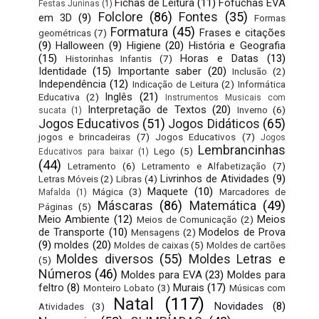
Fichas de Leitura
(11)
Fofuchas EVA
Festas Juninas
(1)
Folclore
(86)
Fontes
(35)
em 3D
(9)
Formas
Formatura
(45)
Frases e citações
geométricas
(7)
(9)
Halloween
(9)
Higiene
(20)
História e Geografia
(15)
Horas e Datas
(13)
Historinhas Infantis
(7)
Identidade
(15)
Importante saber
(20)
Inclusão
(2)
Independência
(12)
Indicação de Leitura
(2)
Informática
Inglês
(21)
Educativa
(2)
Instrumentos Musicais com
Interpretação de Textos
(20)
Inverno
(6)
sucata
(1)
Jogos Educativos
(51)
Jogos Didáticos
(65)
jogos e brincadeiras
(7)
Jogos Educativos
(7)
Jogos
Lembrancinhas
Lego
(5)
Educativos para baixar
(1)
(44)
Letramento
(6)
Letramento e Alfabetização
(7)
Livrinhos de Atividades
(9)
Letras Móveis
(2)
Libras
(4)
Maquete
(10)
Mágica
(3)
Marcadores de
Mafalda
(1)
Máscaras
(86)
Matemática
(49)
Páginas
(5)
Meio Ambiente
(12)
Meios
Meios de Comunicação
(2)
de Transporte
(10)
Modelos de Prova
Mensagens
(2)
(9)
moldes
(20)
Moldes de caixas
(5)
Moldes de cartões
Moldes diversos
(55)
Moldes Letras e
(5)
Números
(46)
Moldes para EVA
(23)
Moldes para
feltro
(8)
Murais
(17)
Monteiro Lobato
(3)
Músicas com
Natal
(117)
Novidades
(8)
Atividades
(3)