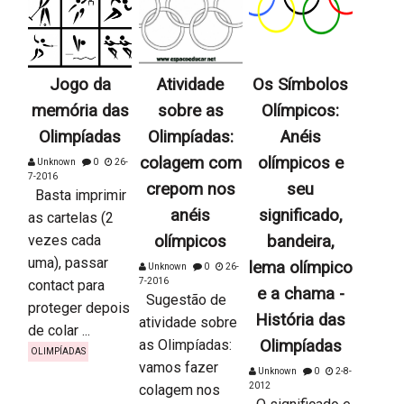
Jogo da
Atividade
Os Símbolos
memória das
sobre as
Olímpicos:
Olimpíadas
Olimpíadas:
Anéis
colagem com
olímpicos e
Unknown
0
26-
7-2016
crepom nos
seu
Basta imprimir
anéis
significado,
as cartelas (2
vezes cada
olímpicos
bandeira,
uma), passar
lema olímpico
Unknown
0
26-
7-2016
contact para
e a chama -
Sugestão de
proteger depois
História das
atividade sobre
de colar ...
as Olimpíadas:
Olimpíadas
OLIMPÍADAS
vamos fazer
Unknown
0
2-8-
2012
colagem nos