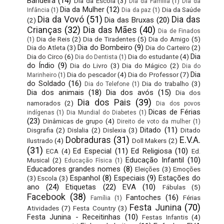
Bandeira
(14)
Dia da Escola
(3)
Dia da Família
(1)
Dia da
Dia da Mulher
(12)
Dia da Saúde
Infância
(1)
Dia da paz
(1)
Dia da Vovó
(51)
Dia das
Dia das Bruxas
(20)
(2)
Crianças
(32)
Dia das Mães
(40)
Dia de Finados
Dia de Reis
(2)
Dia de Tiradentes
(5)
Dia do Amigo
(5)
(1)
Dia do Bombeiro
(9)
Dia do Atleta
(3)
Dia do Carteiro
(2)
Dia
Dia do Circo
(6)
Dia do estudante
(4)
Dia do Dentista
(1)
do Índio
(9)
Dia do Livro
(3)
Dia do Mágico
(2)
Dia do
Dia
Dia do pescador
(4)
Dia do Professor
(7)
Marinheiro
(1)
do Soldado
(16)
Dia do trabalho
(3)
Dia do Telefone
(1)
Dia dos animais
(18)
Dia dos avós
(15)
Dia dos
Dia dos Pais
(39)
namorados
(2)
Dia dos povos
Dicas de Férias
indígenas
(1)
Dia Mundial do Diabetes
(1)
(23)
Dinâmicas de grupo
(4)
Direito de voto da mulher
(1)
Ditado
(11)
Disgrafia
(2)
Dislalia
(2)
Dislexia
(3)
Ditado
Dobraduras
(31)
E.V.A.
Ilustrado
(4)
Doll Makers
(2)
(31)
Ed Especial
(11)
Ed Religiosa
(10)
ECA
(4)
Ed.
Educação Infantil
(10)
Musical
(2)
Educação Física
(1)
Educadores grandes nomes
(8)
Eleições
(3)
Emoções
Espanhol
(8)
Especiais
(9)
Estações do
(3)
Escola
(3)
ano
(24)
Etiquetas
(22)
EVA
(10)
Fábulas
(5)
Facebook
(38)
Fantoches
(16)
Férias
Família
(1)
Festa Junina
(70)
Atividades
(7)
Festa Country
(3)
Festa Junina - Receitinhas
(10)
Festas Infantis
(4)