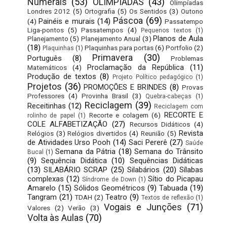
Numerais
(53)
OLIMPÍADAS
(43)
Olimpíadas
Londres 2012
(5)
Ortografia
(5)
Os Sentidos
(3)
Outono
Páscoa
(69)
Painéis e murais
(14)
(4)
Passatempo
Liga-pontos
(5)
Passatempos
(4)
Pequenos textos
(1)
Planos de Aula
Planejamento
(5)
Planejamento Anual
(3)
(18)
Plaquinhas para portas
(6)
Portfolio
(2)
Plaquinhas
(1)
Primavera
(30)
Português
(8)
Problemas
Proclamação da República
(11)
Matemáticos
(4)
Produção de textos
(8)
Projeto Político pedagógico
(1)
Projetos
(36)
PROMOÇÕES E BRINDES
(8)
Provas
Professores
(4)
Provinha Brasil
(3)
Quebra-cabeças
(1)
Reciclagem
(39)
Receitinhas
(12)
Reciclagem com
RECORTE E
Recorte e colagem
(6)
rolinho de papel
(1)
COLE ALFABETIZAÇÃO
(27)
Recursos Didáticos
(4)
Revista
Relógios
(3)
Relógios divertidos
(4)
Reunião
(5)
de Atividades Urso Pooh
(14)
Saci Pererê
(27)
Saúde
Semana da Pátria
(18)
Semana do Trânsito
Bucal
(1)
(9)
Sequência Didática
(10)
Sequências Didáticas
(13)
SILABÁRIO SCRAP
(25)
Silabários
(20)
Sílabas
complexas
(12)
Sítio do Picapau
Síndrome de Down
(1)
Amarelo
(15)
Sólidos Geométricos
(9)
Tabuada
(19)
Tangram
(21)
Teatro
(9)
TDAH
(2)
Textos de reflexão
(1)
Vogais e Junções
(71)
Valores
(2)
Verão
(3)
Volta às Aulas
(70)