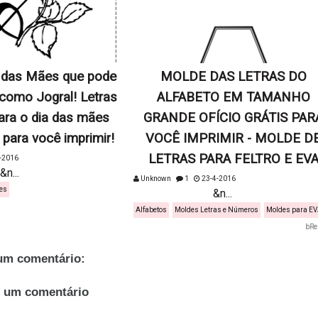
a das Mães que pode
MOLDE DAS LETRAS DO
o como Jogral! Letras
ALFABETO EM TAMANHO
ara o dia das mães
GRANDE OFÍCIO GRÁTIS PAR
s para você imprimir!
VOCÊ IMPRIMIR - MOLDE D
LETRAS PARA FELTRO E EV
-2016
.
Unknown
1
23-4-2016
es
&n...
Alfabetos
Moldes Letras e Números
Moldes para E
bRe
m comentário:
r um comentário