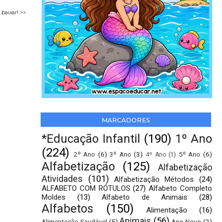
 baixar! >>
MARCADORES
*Educação Infantil
(190)
1º Ano
(224)
2º Ano
(6)
3º Ano
(3)
5º Ano
(6)
4º Ano
(1)
Alfabetização
(125)
Alfabetização
Atividades
(101)
Alfabetização Métodos
(24)
ALFABETO COM RÓTULOS
(27)
Alfabeto Completo
Moldes
(13)
Alfabeto de Animais
(28)
Alfabetos
(150)
Alimentação
(16)
Animais
(56)
Alimentação Saudável
(5)
Ano Novo
(2)