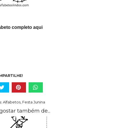
abe
to completo aqui
MPARTILHE!
s:
Alfabetos
,
Festa Junina
gostar também de...