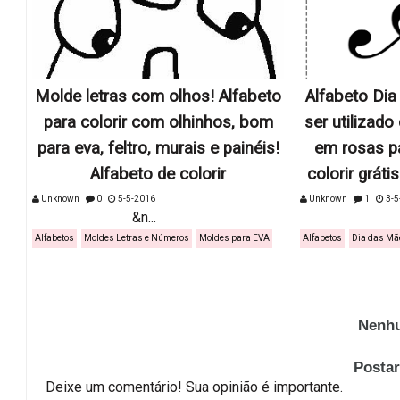
Molde letras com olhos! Alfabeto
Alfabeto Di
para colorir com olhinhos, bom
ser utilizad
para eva, feltro, murais e painéis!
em rosas p
Alfabeto de colorir
colorir gráti
Unknown
0
5-5-2016
Unknown
1
3-5
&n...
&n..
Alfabetos
Moldes Letras e Números
Moldes para EVA
Alfabetos
Dia das Mã
Nenhu
Posta
Deixe um comentário! Sua opinião é importante.