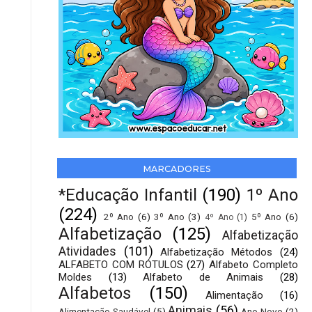
MARCADORES
*Educação Infantil
(190)
1º Ano
(224)
2º Ano
(6)
3º Ano
(3)
5º Ano
(6)
4º Ano
(1)
Alfabetização
(125)
Alfabetização
Atividades
(101)
Alfabetização Métodos
(24)
ALFABETO COM RÓTULOS
(27)
Alfabeto Completo
Moldes
(13)
Alfabeto de Animais
(28)
Alfabetos
(150)
Alimentação
(16)
Animais
(56)
Alimentação Saudável
(5)
Ano Novo
(2)