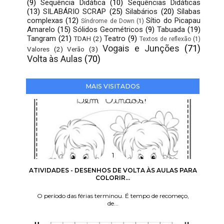
(9)
Sequência Didática
(10)
Sequências Didáticas
(13)
SILABÁRIO SCRAP
(25)
Silabários
(20)
Sílabas
complexas
(12)
Sítio do Picapau
Síndrome de Down
(1)
Amarelo
(15)
Sólidos Geométricos
(9)
Tabuada
(19)
Tangram
(21)
Teatro
(9)
TDAH
(2)
Textos de reflexão
(1)
Vogais e Junções
(71)
Valores
(2)
Verão
(3)
Volta às Aulas
(70)
MAIS VISITADOS
ATIVIDADES - DESENHOS DE VOLTA ÀS AULAS PARA
COLORIR...
O período das férias terminou. É tempo de recomeço,
de...