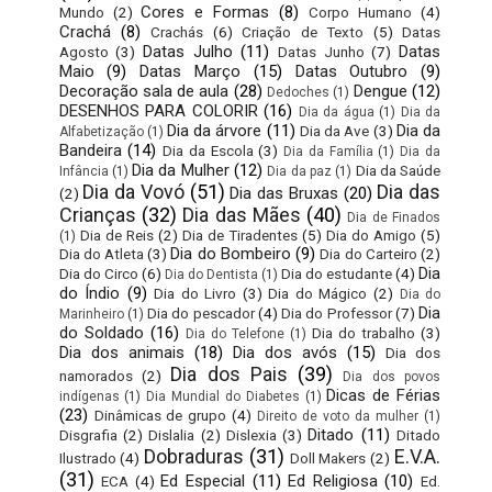
Cores e Formas
(8)
Mundo
(2)
Corpo Humano
(4)
Crachá
(8)
Crachás
(6)
Criação de Texto
(5)
Datas
Datas Julho
(11)
Datas
Agosto
(3)
Datas Junho
(7)
Maio
(9)
Datas Março
(15)
Datas Outubro
(9)
Decoração sala de aula
(28)
Dengue
(12)
Dedoches
(1)
DESENHOS PARA COLORIR
(16)
Dia da água
(1)
Dia da
Dia da árvore
(11)
Dia da
Dia da Ave
(3)
Alfabetização
(1)
Bandeira
(14)
Dia da Escola
(3)
Dia da Família
(1)
Dia da
Dia da Mulher
(12)
Dia da Saúde
Infância
(1)
Dia da paz
(1)
Dia da Vovó
(51)
Dia das
Dia das Bruxas
(20)
(2)
Crianças
(32)
Dia das Mães
(40)
Dia de Finados
Dia de Reis
(2)
Dia de Tiradentes
(5)
Dia do Amigo
(5)
(1)
Dia do Bombeiro
(9)
Dia do Atleta
(3)
Dia do Carteiro
(2)
Dia
Dia do Circo
(6)
Dia do estudante
(4)
Dia do Dentista
(1)
do Índio
(9)
Dia do Livro
(3)
Dia do Mágico
(2)
Dia do
Dia
Dia do pescador
(4)
Dia do Professor
(7)
Marinheiro
(1)
do Soldado
(16)
Dia do trabalho
(3)
Dia do Telefone
(1)
Dia dos animais
(18)
Dia dos avós
(15)
Dia dos
Dia dos Pais
(39)
namorados
(2)
Dia dos povos
Dicas de Férias
indígenas
(1)
Dia Mundial do Diabetes
(1)
(23)
Dinâmicas de grupo
(4)
Direito de voto da mulher
(1)
Ditado
(11)
Disgrafia
(2)
Dislalia
(2)
Dislexia
(3)
Ditado
Dobraduras
(31)
E.V.A.
Ilustrado
(4)
Doll Makers
(2)
(31)
Ed Especial
(11)
Ed Religiosa
(10)
ECA
(4)
Ed.