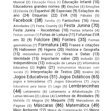
Educação Infantil
(10)
Musical
(2)
Educação Física
(1)
Educadores grandes nomes
(8)
Eleições
(3)
Emoções
Espanhol
(8)
Especiais
(9)
Estações do
(3)
Escola
(3)
ano
(24)
Etiquetas
(22)
EVA
(10)
Fábulas
(5)
Facebook
(38)
Fantoches
(16)
Férias
Família
(1)
Festa Junina
(70)
Atividades
(7)
Festa Country
(3)
Festa Junina - Receitinhas
(10)
Festas Infantis
(4)
Fichas de Leitura
(11)
Fofuchas EVA
Festas Juninas
(1)
Folclore
(86)
Fontes
(35)
em 3D
(9)
Formas
Formatura
(45)
Frases e citações
geométricas
(7)
(9)
Halloween
(9)
Higiene
(20)
História e Geografia
(15)
Horas e Datas
(13)
Historinhas Infantis
(7)
Identidade
(15)
Importante saber
(20)
Inclusão
(2)
Independência
(12)
Indicação de Leitura
(2)
Informática
Inglês
(21)
Educativa
(2)
Instrumentos Musicais com
Interpretação de Textos
(20)
Inverno
(6)
sucata
(1)
Jogos Educativos
(51)
Jogos Didáticos
(65)
jogos e brincadeiras
(7)
Jogos Educativos
(7)
Jogos
Lembrancinhas
Lego
(5)
Educativos para baixar
(1)
(44)
Letramento
(6)
Letramento e Alfabetização
(7)
Livrinhos de Atividades
(9)
Letras Móveis
(2)
Libras
(4)
Maquete
(10)
Mágica
(3)
Marcadores de
Mafalda
(1)
Máscaras
(86)
Matemática
(49)
Páginas
(5)
Meio Ambiente
(12)
Meios
Meios de Comunicação
(2)