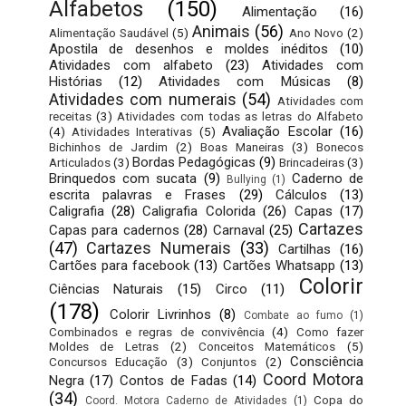
Alfabetos
(150)
Alimentação
(16)
Animais
(56)
Alimentação Saudável
(5)
Ano Novo
(2)
Apostila de desenhos e moldes inéditos
(10)
Atividades com alfabeto
(23)
Atividades com
Histórias
(12)
Atividades com Músicas
(8)
Atividades com numerais
(54)
Atividades com
receitas
(3)
Atividades com todas as letras do Alfabeto
Avaliação Escolar
(16)
(4)
Atividades Interativas
(5)
Bichinhos de Jardim
(2)
Boas Maneiras
(3)
Bonecos
Bordas Pedagógicas
(9)
Articulados
(3)
Brincadeiras
(3)
Brinquedos com sucata
(9)
Caderno de
Bullying
(1)
escrita palavras e Frases
(29)
Cálculos
(13)
Caligrafia
(28)
Caligrafia Colorida
(26)
Capas
(17)
Cartazes
Capas para cadernos
(28)
Carnaval
(25)
(47)
Cartazes Numerais
(33)
Cartilhas
(16)
Cartões para facebook
(13)
Cartões Whatsapp
(13)
Colorir
Ciências Naturais
(15)
Circo
(11)
(178)
Colorir Livrinhos
(8)
Combate ao fumo
(1)
Combinados e regras de convivência
(4)
Como fazer
Moldes de Letras
(2)
Conceitos Matemáticos
(5)
Consciência
Concursos Educação
(3)
Conjuntos
(2)
Coord Motora
Negra
(17)
Contos de Fadas
(14)
(34)
Copa do
Coord. Motora Caderno de Atividades
(1)