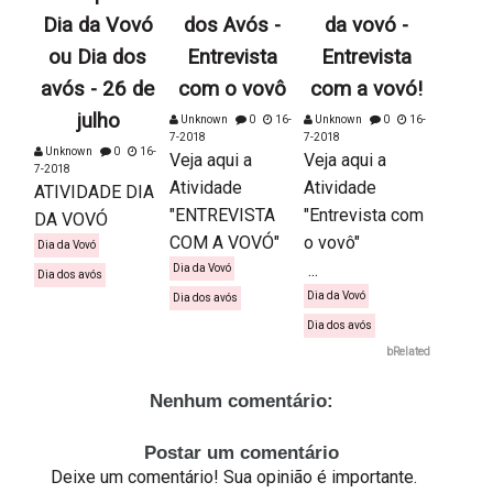
Dia da Vovó
dos Avós -
da vovó -
ou Dia dos
Entrevista
Entrevista
avós - 26 de
com o vovô
com a vovó!
julho
Unknown
0
16-
Unknown
0
16-
7-2018
7-2018
Unknown
0
16-
Veja aqui a
Veja aqui a
7-2018
Atividade
Atividade
ATIVIDADE DIA
"ENTREVISTA
"Entrevista com
DA VOVÓ
COM A VOVÓ"
o vovô"
Dia da Vovó
...
Dia da Vovó
Dia dos avós
Dia da Vovó
Dia dos avós
Dia dos avós
bRelated
Nenhum comentário:
Postar um comentário
Deixe um comentário! Sua opinião é importante.