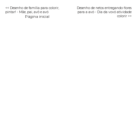
<< Desenho de família para colorir,
Desenho de netos entregando flores
pintar! - Mãe, pai, avô e avó
para a avó - Dia da vovó atividade
Página inicial
colorir >>