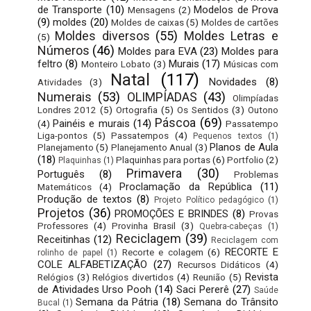
de Transporte
(10)
Modelos de Prova
Mensagens
(2)
(9)
moldes
(20)
Moldes de caixas
(5)
Moldes de cartões
Moldes diversos
(55)
Moldes Letras e
(5)
Números
(46)
Moldes para EVA
(23)
Moldes para
feltro
(8)
Murais
(17)
Monteiro Lobato
(3)
Músicas com
Natal
(117)
Novidades
(8)
Atividades
(3)
Numerais
(53)
OLIMPÍADAS
(43)
Olimpíadas
Londres 2012
(5)
Ortografia
(5)
Os Sentidos
(3)
Outono
Páscoa
(69)
Painéis e murais
(14)
(4)
Passatempo
Liga-pontos
(5)
Passatempos
(4)
Pequenos textos
(1)
Planos de Aula
Planejamento
(5)
Planejamento Anual
(3)
(18)
Plaquinhas para portas
(6)
Portfolio
(2)
Plaquinhas
(1)
Primavera
(30)
Português
(8)
Problemas
Proclamação da República
(11)
Matemáticos
(4)
Produção de textos
(8)
Projeto Político pedagógico
(1)
Projetos
(36)
PROMOÇÕES E BRINDES
(8)
Provas
Professores
(4)
Provinha Brasil
(3)
Quebra-cabeças
(1)
Reciclagem
(39)
Receitinhas
(12)
Reciclagem com
RECORTE E
Recorte e colagem
(6)
rolinho de papel
(1)
COLE ALFABETIZAÇÃO
(27)
Recursos Didáticos
(4)
Revista
Relógios
(3)
Relógios divertidos
(4)
Reunião
(5)
de Atividades Urso Pooh
(14)
Saci Pererê
(27)
Saúde
Semana da Pátria
(18)
Semana do Trânsito
Bucal
(1)