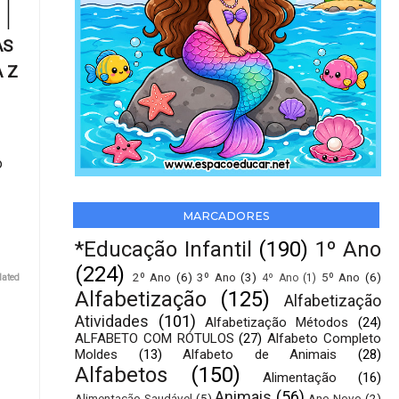
AS
A Z
o
MARCADORES
*Educação Infantil
(190)
1º Ano
(224)
2º Ano
(6)
3º Ano
(3)
5º Ano
(6)
4º Ano
(1)
lated
Alfabetização
(125)
Alfabetização
Atividades
(101)
Alfabetização Métodos
(24)
ALFABETO COM RÓTULOS
(27)
Alfabeto Completo
Moldes
(13)
Alfabeto de Animais
(28)
Alfabetos
(150)
Alimentação
(16)
Animais
(56)
Alimentação Saudável
(5)
Ano Novo
(2)