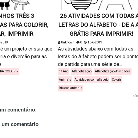
NHOS TRÊS 3
26 ATIVIDADES COM TODAS 
AS PARA COLORIR,
LETRAS DO ALFABETO - DE A 
R, IMPRIMIR
GRÁTIS PARA IMPRIMIR!
-2019
Unknown
0
10-6-2019
 é um projeto cristão que
As atividades abaixo com todas as
ria e diversão para as
letras do Alfabeto podem ser o pont
...
de partida para uma série de...
RA COLORIR
1º Ano
Alfabetização
Alfabetização Atividades
Animais
Atividades com alfabeto
Colorir
Dia dos animais
bRe
m comentário:
r um comentário