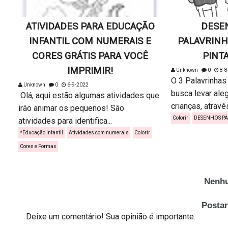
ATIVIDADES PARA EDUCAÇÃO
DESE
INFANTIL COM NUMERAIS E
PALAVRINH
CORES GRÁTIS PARA VOCÊ
PINTA
IMPRIMIR!
Unknown
0
8-8
O 3 Palavrinhas
Unknown
0
6-9-2022
busca levar aleg
Olá, aqui estão algumas atividades que
crianças, através 
irão animar os pequenos! São
Colorir
DESENHOS PA
atividades para identifica...
*Educação Infantil
Atividades com numerais
Colorir
Cores e Formas
Nenhu
Posta
Deixe um comentário! Sua opinião é importante.