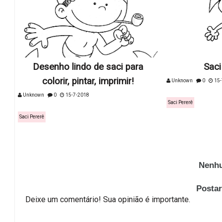
Desenho lindo de saci para
Saci
colorir, pintar, imprimir!
Unknown
0
15-
Unknown
0
15-7-2018
Saci Pererê
Saci Pererê
Nenhu
Posta
Deixe um comentário! Sua opinião é importante.