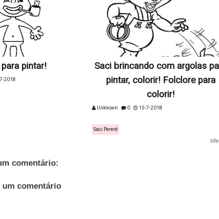
 para pintar!
Saci brincando com argolas pa
pintar, colorir! Folclore para
7-2018
colorir!
Unknown
0
15-7-2018
Saci Pererê
bRe
m comentário:
r um comentário