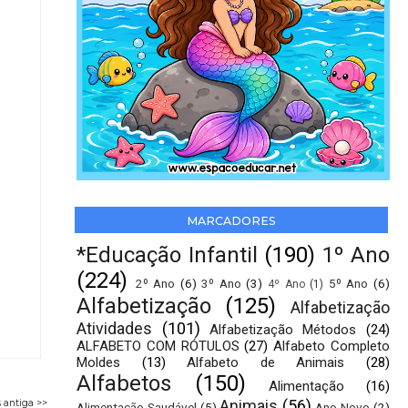
MARCADORES
*Educação Infantil
(190)
1º Ano
(224)
2º Ano
(6)
3º Ano
(3)
5º Ano
(6)
4º Ano
(1)
Alfabetização
(125)
Alfabetização
Atividades
(101)
Alfabetização Métodos
(24)
ALFABETO COM RÓTULOS
(27)
Alfabeto Completo
Moldes
(13)
Alfabeto de Animais
(28)
Alfabetos
(150)
Alimentação
(16)
Animais
(56)
 antiga >>
Alimentação Saudável
(5)
Ano Novo
(2)