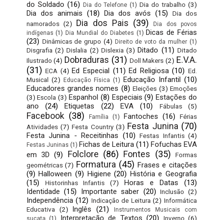
do Soldado
(16)
Dia do trabalho
(3)
Dia do Telefone
(1)
Dia dos animais
(18)
Dia dos avós
(15)
Dia dos
Dia dos Pais
(39)
namorados
(2)
Dia dos povos
Dicas de Férias
indígenas
(1)
Dia Mundial do Diabetes
(1)
(23)
Dinâmicas de grupo
(4)
Direito de voto da mulher
(1)
Ditado
(11)
Disgrafia
(2)
Dislalia
(2)
Dislexia
(3)
Ditado
Dobraduras
(31)
E.V.A.
Ilustrado
(4)
Doll Makers
(2)
(31)
Ed Especial
(11)
Ed Religiosa
(10)
ECA
(4)
Ed.
Educação Infantil
(10)
Musical
(2)
Educação Física
(1)
Educadores grandes nomes
(8)
Eleições
(3)
Emoções
Espanhol
(8)
Especiais
(9)
Estações do
(3)
Escola
(3)
ano
(24)
Etiquetas
(22)
EVA
(10)
Fábulas
(5)
Facebook
(38)
Fantoches
(16)
Férias
Família
(1)
Festa Junina
(70)
Atividades
(7)
Festa Country
(3)
Festa Junina - Receitinhas
(10)
Festas Infantis
(4)
Fichas de Leitura
(11)
Fofuchas EVA
Festas Juninas
(1)
Folclore
(86)
Fontes
(35)
em 3D
(9)
Formas
Formatura
(45)
Frases e citações
geométricas
(7)
(9)
Halloween
(9)
Higiene
(20)
História e Geografia
(15)
Horas e Datas
(13)
Historinhas Infantis
(7)
Identidade
(15)
Importante saber
(20)
Inclusão
(2)
Independência
(12)
Indicação de Leitura
(2)
Informática
Inglês
(21)
Educativa
(2)
Instrumentos Musicais com
Interpretação de Textos
(20)
Inverno
(6)
sucata
(1)