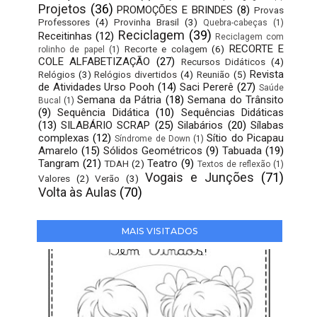
Projetos
(36)
PROMOÇÕES E BRINDES
(8)
Provas
Professores
(4)
Provinha Brasil
(3)
Quebra-cabeças
(1)
Reciclagem
(39)
Receitinhas
(12)
Reciclagem com
RECORTE E
Recorte e colagem
(6)
rolinho de papel
(1)
COLE ALFABETIZAÇÃO
(27)
Recursos Didáticos
(4)
Revista
Relógios
(3)
Relógios divertidos
(4)
Reunião
(5)
de Atividades Urso Pooh
(14)
Saci Pererê
(27)
Saúde
Semana da Pátria
(18)
Semana do Trânsito
Bucal
(1)
(9)
Sequência Didática
(10)
Sequências Didáticas
(13)
SILABÁRIO SCRAP
(25)
Silabários
(20)
Sílabas
complexas
(12)
Sítio do Picapau
Síndrome de Down
(1)
Amarelo
(15)
Sólidos Geométricos
(9)
Tabuada
(19)
Tangram
(21)
Teatro
(9)
TDAH
(2)
Textos de reflexão
(1)
Vogais e Junções
(71)
Valores
(2)
Verão
(3)
Volta às Aulas
(70)
MAIS VISITADOS