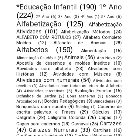
*Educação Infantil
(190)
1º Ano
(224)
2º Ano
(6)
3º Ano
(3)
5º Ano
(6)
4º Ano
(1)
Alfabetização
(125)
Alfabetização
Atividades
(101)
Alfabetização Métodos
(24)
ALFABETO COM RÓTULOS
(27)
Alfabeto Completo
Moldes
(13)
Alfabeto de Animais
(28)
Alfabetos
(150)
Alimentação
(16)
Animais
(56)
Alimentação Saudável
(5)
Ano Novo
(2)
Apostila de desenhos e moldes inéditos
(10)
Atividades com alfabeto
(23)
Atividades com
Histórias
(12)
Atividades com Músicas
(8)
Atividades com numerais
(54)
Atividades com
receitas
(3)
Atividades com todas as letras do Alfabeto
Avaliação Escolar
(16)
(4)
Atividades Interativas
(5)
Bichinhos de Jardim
(2)
Boas Maneiras
(3)
Bonecos
Bordas Pedagógicas
(9)
Articulados
(3)
Brincadeiras
(3)
Brinquedos com sucata
(9)
Caderno de
Bullying
(1)
escrita palavras e Frases
(29)
Cálculos
(13)
Caligrafia
(28)
Caligrafia Colorida
(26)
Capas
(17)
Cartazes
Capas para cadernos
(28)
Carnaval
(25)
(47)
Cartazes Numerais
(33)
Cartilhas
(16)
Cartões para facebook
(13)
Cartões Whatsapp
(13)