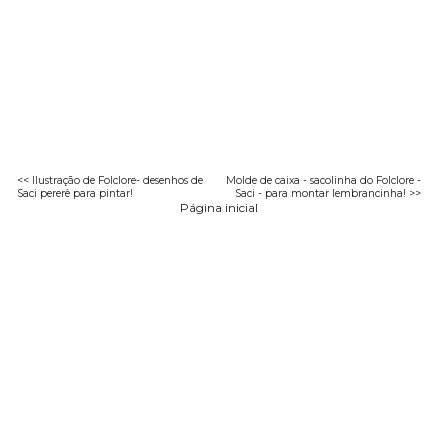
<< Ilustração de Folclore- desenhos de
Molde de caixa - sacolinha do Folclore -
Saci pererê para pintar!
Saci - para montar lembrancinha! >>
Página inicial