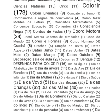
Colorir
Ciências Naturais
(15)
Circo
(11)
(178)
Colorir Livrinhos
(8)
Combate ao fumo
(1)
Combinados e regras de convivência
(4)
Como fazer
Moldes de Letras
(2)
Conceitos Matemáticos
(5)
Consciência
Concursos Educação
(3)
Conjuntos
(2)
Coord Motora
Negra
(17)
Contos de Fadas
(14)
(34)
Copa do
Coord. Motora Caderno de Atividades
(1)
Cores e Formas
(8)
Mundo
(2)
Corpo Humano
(4)
Crachá
(8)
Crachás
(6)
Criação de Texto
(5)
Datas
Datas Julho
(11)
Datas
Agosto
(3)
Datas Junho
(7)
Maio
(9)
Datas Março
(15)
Datas Outubro
(9)
Decoração sala de aula
(28)
Dengue
(12)
Dedoches
(1)
DESENHOS PARA COLORIR
(16)
Dia da água
(1)
Dia da
Dia da árvore
(11)
Dia da
Dia da Ave
(3)
Alfabetização
(1)
Bandeira
(14)
Dia da Escola
(3)
Dia da Família
(1)
Dia da
Dia da Mulher
(12)
Dia da Saúde
Infância
(1)
Dia da paz
(1)
Dia da Vovó
(51)
Dia das
Dia das Bruxas
(20)
(2)
Crianças
(32)
Dia das Mães
(40)
Dia de Finados
Dia de Reis
(2)
Dia de Tiradentes
(5)
Dia do Amigo
(5)
(1)
Dia do Bombeiro
(9)
Dia do Atleta
(3)
Dia do Carteiro
(2)
Dia
Dia do Circo
(6)
Dia do estudante
(4)
Dia do Dentista
(1)
do Índio
(9)
Dia do Livro
(3)
Dia do Mágico
(2)
Dia do
Dia
Dia do pescador
(4)
Dia do Professor
(7)
Marinheiro
(1)