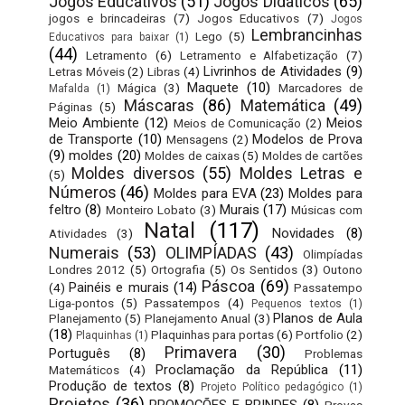
Jogos Educativos
(51)
Jogos Didáticos
(65)
jogos e brincadeiras
(7)
Jogos Educativos
(7)
Jogos
Lembrancinhas
Lego
(5)
Educativos para baixar
(1)
(44)
Letramento
(6)
Letramento e Alfabetização
(7)
Livrinhos de Atividades
(9)
Letras Móveis
(2)
Libras
(4)
Maquete
(10)
Mágica
(3)
Marcadores de
Mafalda
(1)
Máscaras
(86)
Matemática
(49)
Páginas
(5)
Meio Ambiente
(12)
Meios
Meios de Comunicação
(2)
de Transporte
(10)
Modelos de Prova
Mensagens
(2)
(9)
moldes
(20)
Moldes de caixas
(5)
Moldes de cartões
Moldes diversos
(55)
Moldes Letras e
(5)
Números
(46)
Moldes para EVA
(23)
Moldes para
feltro
(8)
Murais
(17)
Monteiro Lobato
(3)
Músicas com
Natal
(117)
Novidades
(8)
Atividades
(3)
Numerais
(53)
OLIMPÍADAS
(43)
Olimpíadas
Londres 2012
(5)
Ortografia
(5)
Os Sentidos
(3)
Outono
Páscoa
(69)
Painéis e murais
(14)
(4)
Passatempo
Liga-pontos
(5)
Passatempos
(4)
Pequenos textos
(1)
Planos de Aula
Planejamento
(5)
Planejamento Anual
(3)
(18)
Plaquinhas para portas
(6)
Portfolio
(2)
Plaquinhas
(1)
Primavera
(30)
Português
(8)
Problemas
Proclamação da República
(11)
Matemáticos
(4)
Produção de textos
(8)
Projeto Político pedagógico
(1)
Projetos
(36)