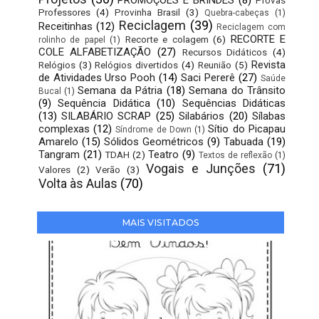
PROMOÇÕES E BRINDES
(8)
Provas
Professores
(4)
Provinha Brasil
(3)
Quebra-cabeças
(1)
Reciclagem
(39)
Receitinhas
(12)
Reciclagem com
RECORTE E
Recorte e colagem
(6)
rolinho de papel
(1)
COLE ALFABETIZAÇÃO
(27)
Recursos Didáticos
(4)
Revista
Relógios
(3)
Relógios divertidos
(4)
Reunião
(5)
de Atividades Urso Pooh
(14)
Saci Pererê
(27)
Saúde
Semana da Pátria
(18)
Semana do Trânsito
Bucal
(1)
(9)
Sequência Didática
(10)
Sequências Didáticas
(13)
SILABÁRIO SCRAP
(25)
Silabários
(20)
Sílabas
complexas
(12)
Sítio do Picapau
Síndrome de Down
(1)
Amarelo
(15)
Sólidos Geométricos
(9)
Tabuada
(19)
Tangram
(21)
Teatro
(9)
TDAH
(2)
Textos de reflexão
(1)
Vogais e Junções
(71)
Valores
(2)
Verão
(3)
Volta às Aulas
(70)
MAIS VISITADOS