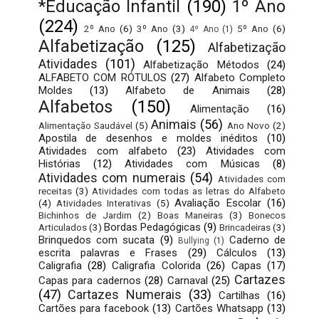
*Educação Infantil
(190)
1º Ano
(224)
2º Ano
(6)
3º Ano
(3)
5º Ano
(6)
4º Ano
(1)
Alfabetização
(125)
Alfabetização
Atividades
(101)
Alfabetização Métodos
(24)
ALFABETO COM RÓTULOS
(27)
Alfabeto Completo
Moldes
(13)
Alfabeto de Animais
(28)
Alfabetos
(150)
Alimentação
(16)
Animais
(56)
Alimentação Saudável
(5)
Ano Novo
(2)
Apostila de desenhos e moldes inéditos
(10)
Atividades com alfabeto
(23)
Atividades com
Histórias
(12)
Atividades com Músicas
(8)
Atividades com numerais
(54)
Atividades com
receitas
(3)
Atividades com todas as letras do Alfabeto
Avaliação Escolar
(16)
(4)
Atividades Interativas
(5)
Bichinhos de Jardim
(2)
Boas Maneiras
(3)
Bonecos
Bordas Pedagógicas
(9)
Articulados
(3)
Brincadeiras
(3)
Brinquedos com sucata
(9)
Caderno de
Bullying
(1)
escrita palavras e Frases
(29)
Cálculos
(13)
Caligrafia
(28)
Caligrafia Colorida
(26)
Capas
(17)
Cartazes
Capas para cadernos
(28)
Carnaval
(25)
(47)
Cartazes Numerais
(33)
Cartilhas
(16)
Cartões para facebook
(13)
Cartões Whatsapp
(13)