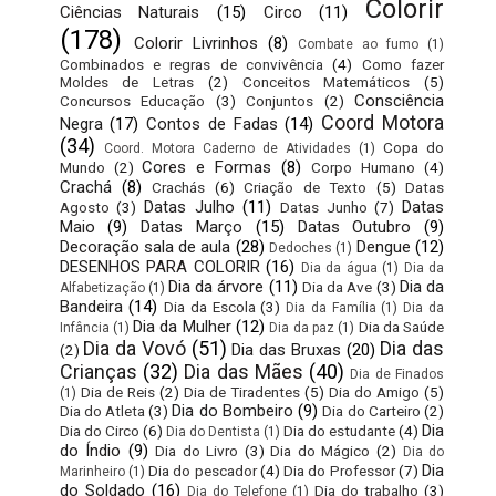
Colorir
Ciências Naturais
(15)
Circo
(11)
(178)
Colorir Livrinhos
(8)
Combate ao fumo
(1)
Combinados e regras de convivência
(4)
Como fazer
Moldes de Letras
(2)
Conceitos Matemáticos
(5)
Consciência
Concursos Educação
(3)
Conjuntos
(2)
Coord Motora
Negra
(17)
Contos de Fadas
(14)
(34)
Copa do
Coord. Motora Caderno de Atividades
(1)
Cores e Formas
(8)
Mundo
(2)
Corpo Humano
(4)
Crachá
(8)
Crachás
(6)
Criação de Texto
(5)
Datas
Datas Julho
(11)
Datas
Agosto
(3)
Datas Junho
(7)
Maio
(9)
Datas Março
(15)
Datas Outubro
(9)
Decoração sala de aula
(28)
Dengue
(12)
Dedoches
(1)
DESENHOS PARA COLORIR
(16)
Dia da água
(1)
Dia da
Dia da árvore
(11)
Dia da
Dia da Ave
(3)
Alfabetização
(1)
Bandeira
(14)
Dia da Escola
(3)
Dia da Família
(1)
Dia da
Dia da Mulher
(12)
Dia da Saúde
Infância
(1)
Dia da paz
(1)
Dia da Vovó
(51)
Dia das
Dia das Bruxas
(20)
(2)
Crianças
(32)
Dia das Mães
(40)
Dia de Finados
Dia de Reis
(2)
Dia de Tiradentes
(5)
Dia do Amigo
(5)
(1)
Dia do Bombeiro
(9)
Dia do Atleta
(3)
Dia do Carteiro
(2)
Dia
Dia do Circo
(6)
Dia do estudante
(4)
Dia do Dentista
(1)
do Índio
(9)
Dia do Livro
(3)
Dia do Mágico
(2)
Dia do
Dia
Dia do pescador
(4)
Dia do Professor
(7)
Marinheiro
(1)
do Soldado
(16)
Dia do trabalho
(3)
Dia do Telefone
(1)