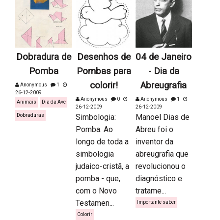
Dobradura de
Desenhos de
04 de Janeiro
Pomba
Pombas para
- Dia da
colorir!
Abreugrafia
Anonymous
1
26-12-2009
Anonymous
0
Anonymous
1
Animais
Dia da Ave
26-12-2009
26-12-2009
Dobraduras
Simbologia:
Manoel Dias de
Pomba. Ao
Abreu foi o
longo de toda a
inventor da
simbologia
abreugrafia que
judaico-cristã, a
revolucionou o
pomba - que,
diagnóstico e
com o Novo
tratame...
Testamen...
Importante saber
Colorir