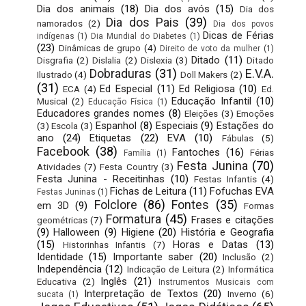
Dia dos animais
(18)
Dia dos avós
(15)
Dia dos
Dia dos Pais
(39)
namorados
(2)
Dia dos povos
Dicas de Férias
indígenas
(1)
Dia Mundial do Diabetes
(1)
(23)
Dinâmicas de grupo
(4)
Direito de voto da mulher
(1)
Ditado
(11)
Disgrafia
(2)
Dislalia
(2)
Dislexia
(3)
Ditado
Dobraduras
(31)
E.V.A.
Ilustrado
(4)
Doll Makers
(2)
(31)
Ed Especial
(11)
Ed Religiosa
(10)
ECA
(4)
Ed.
Educação Infantil
(10)
Musical
(2)
Educação Física
(1)
Educadores grandes nomes
(8)
Eleições
(3)
Emoções
Espanhol
(8)
Especiais
(9)
Estações do
(3)
Escola
(3)
ano
(24)
Etiquetas
(22)
EVA
(10)
Fábulas
(5)
Facebook
(38)
Fantoches
(16)
Férias
Família
(1)
Festa Junina
(70)
Atividades
(7)
Festa Country
(3)
Festa Junina - Receitinhas
(10)
Festas Infantis
(4)
Fichas de Leitura
(11)
Fofuchas EVA
Festas Juninas
(1)
Folclore
(86)
Fontes
(35)
em 3D
(9)
Formas
Formatura
(45)
Frases e citações
geométricas
(7)
(9)
Halloween
(9)
Higiene
(20)
História e Geografia
(15)
Horas e Datas
(13)
Historinhas Infantis
(7)
Identidade
(15)
Importante saber
(20)
Inclusão
(2)
Independência
(12)
Indicação de Leitura
(2)
Informática
Inglês
(21)
Educativa
(2)
Instrumentos Musicais com
Interpretação de Textos
(20)
Inverno
(6)
sucata
(1)