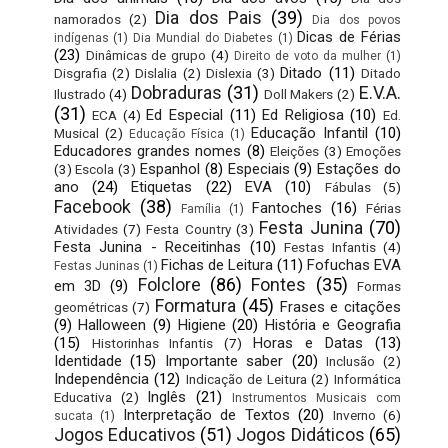
Dia dos Pais
(39)
namorados
(2)
Dia dos povos
Dicas de Férias
indígenas
(1)
Dia Mundial do Diabetes
(1)
(23)
Dinâmicas de grupo
(4)
Direito de voto da mulher
(1)
Ditado
(11)
Disgrafia
(2)
Dislalia
(2)
Dislexia
(3)
Ditado
Dobraduras
(31)
E.V.A.
Ilustrado
(4)
Doll Makers
(2)
(31)
Ed Especial
(11)
Ed Religiosa
(10)
ECA
(4)
Ed.
Educação Infantil
(10)
Musical
(2)
Educação Física
(1)
Educadores grandes nomes
(8)
Eleições
(3)
Emoções
Espanhol
(8)
Especiais
(9)
Estações do
(3)
Escola
(3)
ano
(24)
Etiquetas
(22)
EVA
(10)
Fábulas
(5)
Facebook
(38)
Fantoches
(16)
Férias
Família
(1)
Festa Junina
(70)
Atividades
(7)
Festa Country
(3)
Festa Junina - Receitinhas
(10)
Festas Infantis
(4)
Fichas de Leitura
(11)
Fofuchas EVA
Festas Juninas
(1)
Folclore
(86)
Fontes
(35)
em 3D
(9)
Formas
Formatura
(45)
Frases e citações
geométricas
(7)
(9)
Halloween
(9)
Higiene
(20)
História e Geografia
(15)
Horas e Datas
(13)
Historinhas Infantis
(7)
Identidade
(15)
Importante saber
(20)
Inclusão
(2)
Independência
(12)
Indicação de Leitura
(2)
Informática
Inglês
(21)
Educativa
(2)
Instrumentos Musicais com
Interpretação de Textos
(20)
Inverno
(6)
sucata
(1)
Jogos Educativos
(51)
Jogos Didáticos
(65)