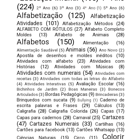
(224)
2º Ano
(6)
3º Ano
(3)
5º Ano
(6)
4º Ano
(1)
Alfabetização
(125)
Alfabetização
Atividades
(101)
Alfabetização Métodos
(24)
ALFABETO COM RÓTULOS
(27)
Alfabeto Completo
Moldes
(13)
Alfabeto de Animais
(28)
Alfabetos
(150)
Alimentação
(16)
Animais
(56)
Alimentação Saudável
(5)
Ano Novo
(2)
Apostila de desenhos e moldes inéditos
(10)
Atividades com alfabeto
(23)
Atividades com
Histórias
(12)
Atividades com Músicas
(8)
Atividades com numerais
(54)
Atividades com
receitas
(3)
Atividades com todas as letras do Alfabeto
Avaliação Escolar
(16)
(4)
Atividades Interativas
(5)
Bichinhos de Jardim
(2)
Boas Maneiras
(3)
Bonecos
Bordas Pedagógicas
(9)
Articulados
(3)
Brincadeiras
(3)
Brinquedos com sucata
(9)
Caderno de
Bullying
(1)
escrita palavras e Frases
(29)
Cálculos
(13)
Caligrafia
(28)
Caligrafia Colorida
(26)
Capas
(17)
Cartazes
Capas para cadernos
(28)
Carnaval
(25)
(47)
Cartazes Numerais
(33)
Cartilhas
(16)
Cartões para facebook
(13)
Cartões Whatsapp
(13)
Colorir
Ciências Naturais
(15)
Circo
(11)