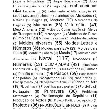
jogos e brincadeiras
(7)
Jogos Educativos
(7)
Jogos
Lembrancinhas
Lego
(5)
Educativos para baixar
(1)
(44)
Letramento
(6)
Letramento e Alfabetização
(7)
Livrinhos de Atividades
(9)
Letras Móveis
(2)
Libras
(4)
Maquete
(10)
Mágica
(3)
Marcadores de
Mafalda
(1)
Máscaras
(86)
Matemática
(49)
Páginas
(5)
Meio Ambiente
(12)
Meios
Meios de Comunicação
(2)
de Transporte
(10)
Modelos de Prova
Mensagens
(2)
(9)
moldes
(20)
Moldes de caixas
(5)
Moldes de cartões
Moldes diversos
(55)
Moldes Letras e
(5)
Números
(46)
Moldes para EVA
(23)
Moldes para
feltro
(8)
Murais
(17)
Monteiro Lobato
(3)
Músicas com
Natal
(117)
Novidades
(8)
Atividades
(3)
Numerais
(53)
OLIMPÍADAS
(43)
Olimpíadas
Londres 2012
(5)
Ortografia
(5)
Os Sentidos
(3)
Outono
Páscoa
(69)
Painéis e murais
(14)
(4)
Passatempo
Liga-pontos
(5)
Passatempos
(4)
Pequenos textos
(1)
Planos de Aula
Planejamento
(5)
Planejamento Anual
(3)
(18)
Plaquinhas para portas
(6)
Portfolio
(2)
Plaquinhas
(1)
Primavera
(30)
Português
(8)
Problemas
Proclamação da República
(11)
Matemáticos
(4)
Produção de textos
(8)
Projeto Político pedagógico
(1)
Projetos
(36)
PROMOÇÕES E BRINDES
(8)
Provas