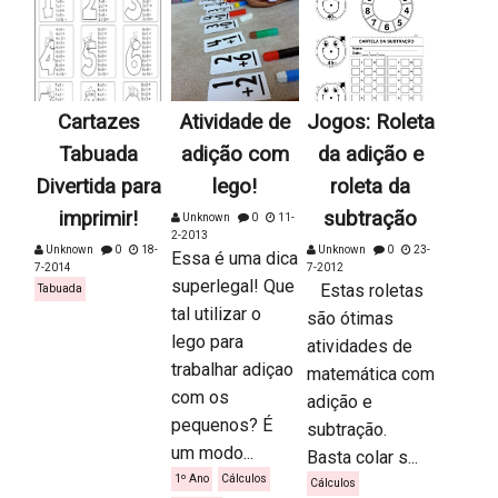
Cartazes
Atividade de
Jogos: Roleta
Tabuada
adição com
da adição e
Divertida para
lego!
roleta da
imprimir!
subtração
Unknown
0
11-
2-2013
Unknown
0
18-
Unknown
0
23-
Essa é uma dica
7-2014
7-2012
superlegal! Que
Estas roletas
Tabuada
tal utilizar o
são ótimas
lego para
atividades de
trabalhar adiçao
matemática com
com os
adição e
pequenos? É
subtração.
um modo...
Basta colar s...
1º Ano
Cálculos
Cálculos