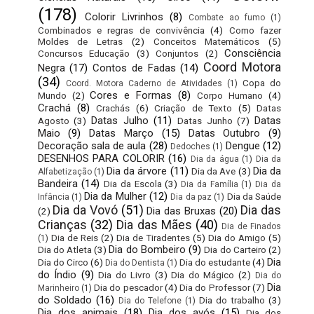
(178)
Colorir Livrinhos
(8)
Combate ao fumo
(1)
Combinados e regras de convivência
(4)
Como fazer
Moldes de Letras
(2)
Conceitos Matemáticos
(5)
Consciência
Concursos Educação
(3)
Conjuntos
(2)
Coord Motora
Negra
(17)
Contos de Fadas
(14)
(34)
Copa do
Coord. Motora Caderno de Atividades
(1)
Cores e Formas
(8)
Mundo
(2)
Corpo Humano
(4)
Crachá
(8)
Crachás
(6)
Criação de Texto
(5)
Datas
Datas Julho
(11)
Datas
Agosto
(3)
Datas Junho
(7)
Maio
(9)
Datas Março
(15)
Datas Outubro
(9)
Decoração sala de aula
(28)
Dengue
(12)
Dedoches
(1)
DESENHOS PARA COLORIR
(16)
Dia da água
(1)
Dia da
Dia da árvore
(11)
Dia da
Dia da Ave
(3)
Alfabetização
(1)
Bandeira
(14)
Dia da Escola
(3)
Dia da Família
(1)
Dia da
Dia da Mulher
(12)
Dia da Saúde
Infância
(1)
Dia da paz
(1)
Dia da Vovó
(51)
Dia das
Dia das Bruxas
(20)
(2)
Crianças
(32)
Dia das Mães
(40)
Dia de Finados
Dia de Reis
(2)
Dia de Tiradentes
(5)
Dia do Amigo
(5)
(1)
Dia do Bombeiro
(9)
Dia do Atleta
(3)
Dia do Carteiro
(2)
Dia
Dia do Circo
(6)
Dia do estudante
(4)
Dia do Dentista
(1)
do Índio
(9)
Dia do Livro
(3)
Dia do Mágico
(2)
Dia do
Dia
Dia do pescador
(4)
Dia do Professor
(7)
Marinheiro
(1)
do Soldado
(16)
Dia do trabalho
(3)
Dia do Telefone
(1)
Dia dos animais
(18)
Dia dos avós
(15)
Dia dos