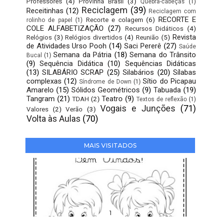
Professores
(4)
Provinha Brasil
(3)
Quebra-cabeças
(1)
Reciclagem
(39)
Receitinhas
(12)
Reciclagem com
RECORTE E
Recorte e colagem
(6)
rolinho de papel
(1)
COLE ALFABETIZAÇÃO
(27)
Recursos Didáticos
(4)
Revista
Relógios
(3)
Relógios divertidos
(4)
Reunião
(5)
de Atividades Urso Pooh
(14)
Saci Pererê
(27)
Saúde
Semana da Pátria
(18)
Semana do Trânsito
Bucal
(1)
(9)
Sequência Didática
(10)
Sequências Didáticas
(13)
SILABÁRIO SCRAP
(25)
Silabários
(20)
Sílabas
complexas
(12)
Sítio do Picapau
Síndrome de Down
(1)
Amarelo
(15)
Sólidos Geométricos
(9)
Tabuada
(19)
Tangram
(21)
Teatro
(9)
TDAH
(2)
Textos de reflexão
(1)
Vogais e Junções
(71)
Valores
(2)
Verão
(3)
Volta às Aulas
(70)
MAIS VISITADOS