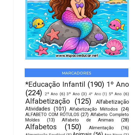
MARCADORES
*Educação Infantil
(190)
1º Ano
(224)
2º Ano
(6)
3º Ano
(3)
5º Ano
(6)
4º Ano
(1)
Alfabetização
(125)
Alfabetização
Atividades
(101)
Alfabetização Métodos
(24)
ALFABETO COM RÓTULOS
(27)
Alfabeto Completo
Moldes
(13)
Alfabeto de Animais
(28)
Alfabetos
(150)
Alimentação
(16)
Animais
(56)
Alimentação Saudável
(5)
Ano Novo
(2)