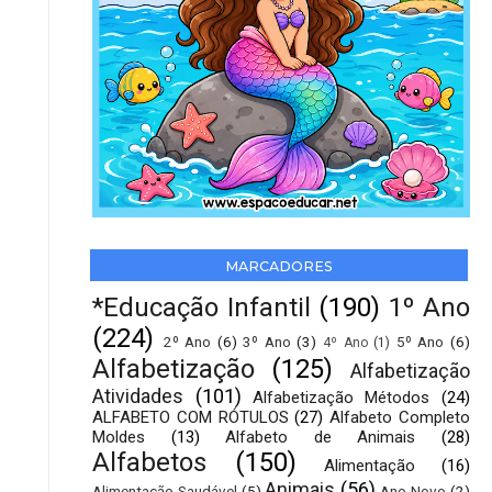
MARCADORES
*Educação Infantil
(190)
1º Ano
(224)
2º Ano
(6)
3º Ano
(3)
5º Ano
(6)
4º Ano
(1)
Alfabetização
(125)
Alfabetização
Atividades
(101)
Alfabetização Métodos
(24)
ALFABETO COM RÓTULOS
(27)
Alfabeto Completo
Moldes
(13)
Alfabeto de Animais
(28)
Alfabetos
(150)
Alimentação
(16)
Animais
(56)
Alimentação Saudável
(5)
Ano Novo
(2)