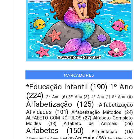
MARCADORES
*Educação Infantil
(190)
1º Ano
(224)
2º Ano
(6)
3º Ano
(3)
5º Ano
(6)
4º Ano
(1)
Alfabetização
(125)
Alfabetização
Atividades
(101)
Alfabetização Métodos
(24)
ALFABETO COM RÓTULOS
(27)
Alfabeto Completo
Moldes
(13)
Alfabeto de Animais
(28)
Alfabetos
(150)
Alimentação
(16)
Animais
(56)
Alimentação Saudável
(5)
Ano Novo
(2)