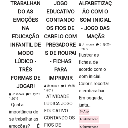
TRABALHAN
JOGO
ALFABETIZAÇ
DO AS
EDUCATIVO
ÃO COM O
EMOÇÕES
CONTANDO
SOM INICIAL
NA
OS FIOS DE
- JOGO DAS
EDUCAÇÃO
CABELO COM
MAÇÃS
INFANTIL DE
PREGADORE
Unknown
0
25-
1-2019
MODO
S DE ROUPA!
Ilustrar as
LÚDICO -
- FICHAS
fichas, de
TRÊS
PARA
acordo com o
som inicial.
FORMAS DE
IMPRIMIR
Colorir, recortar
JOGAR!
Unknown
1
28-
e embaralhar.
1-2019
Unknown
2
29-
ATIVIDADE
Em seguida,
1-2019
LÚDICA JOGO
Qual a
junta...
EDUCATIVO
importância de
1º Ano
CONTANDO OS
se trabalhar as
Alfabetização
FIOS DE
emoções? É
Alfabetização