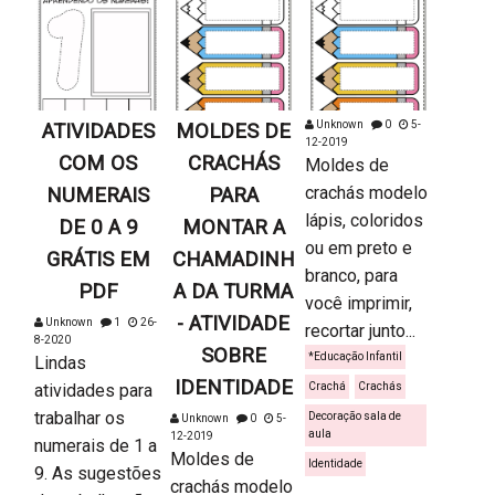
Unknown
0
5-
ATIVIDADES
MOLDES DE
12-2019
COM OS
CRACHÁS
Moldes de
crachás modelo
NUMERAIS
PARA
lápis, coloridos
DE 0 A 9
MONTAR A
ou em preto e
GRÁTIS EM
CHAMADINH
branco, para
PDF
A DA TURMA
você imprimir,
- ATIVIDADE
Unknown
1
26-
recortar junto...
8-2020
SOBRE
*Educação Infantil
Lindas
IDENTIDADE
atividades para
Crachá
Crachás
trabalhar os
Decoração sala de
Unknown
0
5-
aula
12-2019
numerais de 1 a
Moldes de
Identidade
9. As sugestões
crachás modelo