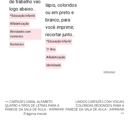
de trabalho vão
lápis, coloridos
logo abaixo...
ou em preto e
*Educação Infantil
branco, para
Alfabetização
você imprimir,
Atividades com
recortar junto...
numerais
*Educação Infantil
Numerais
1º Ano
Alfabetização
Identidade
bRelated
<< CARTAZES VARAL ALFABETO
LINDOS CARTAZES COM VOGAIS
QUATRO 4 TIPOS DE LETRAS PARA A
COLORIDAS REDONDOS PARA A
PAREDE DA SALA DE AULA - IMPRIMIR
PAREDE DA SALA DE AULA - IMPRIMIR
Página inicial
>>