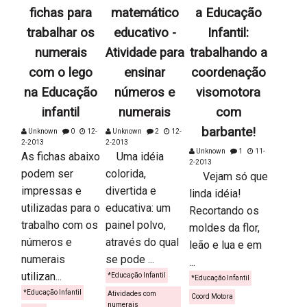
fichas para
matemático
a Educação
trabalhar os
educativo -
Infantil:
numerais
Atividade para
trabalhando a
com o lego
ensinar
coordenação
na Educação
números e
visomotora
infantil
numerais
com
barbante!
Unknown
0
12-
Unknown
2
12-
2-2013
2-2013
Unknown
1
11-
As fichas abaixo
Uma idéia
2-2013
podem ser
colorida,
Vejam só que
impressas e
divertida e
linda idéia!
utilizadas para o
educativa: um
Recortando os
trabalho com os
painel polvo,
moldes da flor,
números e
através do qual
leão e lua e em
numerais
se pode ...
...
utilizan...
*Educação Infantil
*Educação Infantil
*Educação Infantil
Atividades com
Coord Motora
numerais