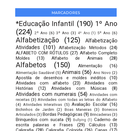
MARCADORES
*Educação Infantil
(190)
1º Ano
(224)
2º Ano
(6)
3º Ano
(3)
5º Ano
(6)
4º Ano
(1)
Alfabetização
(125)
Alfabetização
Atividades
(101)
Alfabetização Métodos
(24)
ALFABETO COM RÓTULOS
(27)
Alfabeto Completo
Moldes
(13)
Alfabeto de Animais
(28)
Alfabetos
(150)
Alimentação
(16)
Animais
(56)
Alimentação Saudável
(5)
Ano Novo
(2)
Apostila de desenhos e moldes inéditos
(10)
Atividades com alfabeto
(23)
Atividades com
Histórias
(12)
Atividades com Músicas
(8)
Atividades com numerais
(54)
Atividades com
receitas
(3)
Atividades com todas as letras do Alfabeto
Avaliação Escolar
(16)
(4)
Atividades Interativas
(5)
Bichinhos de Jardim
(2)
Boas Maneiras
(3)
Bonecos
Bordas Pedagógicas
(9)
Articulados
(3)
Brincadeiras
(3)
Brinquedos com sucata
(9)
Caderno de
Bullying
(1)
escrita palavras e Frases
(29)
Cálculos
(13)
Caligrafia
(28)
Caligrafia Colorida
(26)
Capas
(17)