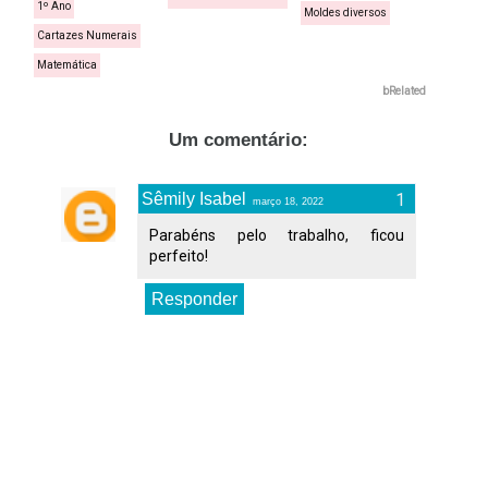
1º Ano
Moldes diversos
Cartazes Numerais
Matemática
bRelated
Um comentário:
Sêmily Isabel
março 18, 2022
Parabéns pelo trabalho, ficou
perfeito!
Responder