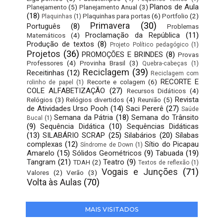
Planos de Aula
Planejamento
(5)
Planejamento Anual
(3)
(18)
Plaquinhas para portas
(6)
Portfolio
(2)
Plaquinhas
(1)
Primavera
(30)
Português
(8)
Problemas
Proclamação da República
(11)
Matemáticos
(4)
Produção de textos
(8)
Projeto Político pedagógico
(1)
Projetos
(36)
PROMOÇÕES E BRINDES
(8)
Provas
Professores
(4)
Provinha Brasil
(3)
Quebra-cabeças
(1)
Reciclagem
(39)
Receitinhas
(12)
Reciclagem com
RECORTE E
Recorte e colagem
(6)
rolinho de papel
(1)
COLE ALFABETIZAÇÃO
(27)
Recursos Didáticos
(4)
Revista
Relógios
(3)
Relógios divertidos
(4)
Reunião
(5)
de Atividades Urso Pooh
(14)
Saci Pererê
(27)
Saúde
Semana da Pátria
(18)
Semana do Trânsito
Bucal
(1)
(9)
Sequência Didática
(10)
Sequências Didáticas
(13)
SILABÁRIO SCRAP
(25)
Silabários
(20)
Sílabas
complexas
(12)
Sítio do Picapau
Síndrome de Down
(1)
Amarelo
(15)
Sólidos Geométricos
(9)
Tabuada
(19)
Tangram
(21)
Teatro
(9)
TDAH
(2)
Textos de reflexão
(1)
Vogais e Junções
(71)
Valores
(2)
Verão
(3)
Volta às Aulas
(70)
MAIS VISITADOS