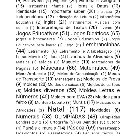
(9)
Halloween
(9)
Higiene
(20)
História e Geografia
(15)
Horas e Datas
(13)
Historinhas Infantis
(7)
Identidade
(15)
Importante saber
(20)
Inclusão
(2)
Independência
(12)
Indicação de Leitura
(2)
Informática
Inglês
(21)
Educativa
(2)
Instrumentos Musicais com
Interpretação de Textos
(20)
Inverno
(6)
sucata
(1)
Jogos Educativos
(51)
Jogos Didáticos
(65)
jogos e brincadeiras
(7)
Jogos Educativos
(7)
Jogos
Lembrancinhas
Lego
(5)
Educativos para baixar
(1)
(44)
Letramento
(6)
Letramento e Alfabetização
(7)
Livrinhos de Atividades
(9)
Letras Móveis
(2)
Libras
(4)
Maquete
(10)
Mágica
(3)
Marcadores de
Mafalda
(1)
Máscaras
(86)
Matemática
(49)
Páginas
(5)
Meio Ambiente
(12)
Meios
Meios de Comunicação
(2)
de Transporte
(10)
Modelos de Prova
Mensagens
(2)
(9)
moldes
(20)
Moldes de caixas
(5)
Moldes de cartões
Moldes diversos
(55)
Moldes Letras e
(5)
Números
(46)
Moldes para EVA
(23)
Moldes para
feltro
(8)
Murais
(17)
Monteiro Lobato
(3)
Músicas com
Natal
(117)
Novidades
(8)
Atividades
(3)
Numerais
(53)
OLIMPÍADAS
(43)
Olimpíadas
Londres 2012
(5)
Ortografia
(5)
Os Sentidos
(3)
Outono
Páscoa
(69)
Painéis e murais
(14)
(4)
Passatempo
Liga-pontos
(5)
Passatempos
(4)
Pequenos textos
(1)