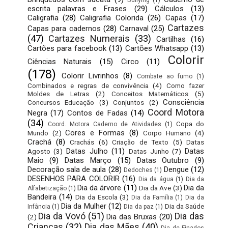
escrita palavras e Frases
(29)
Cálculos
(13)
Caligrafia
(28)
Caligrafia Colorida
(26)
Capas
(17)
Cartazes
Capas para cadernos
(28)
Carnaval
(25)
(47)
Cartazes Numerais
(33)
Cartilhas
(16)
Cartões para facebook
(13)
Cartões Whatsapp
(13)
Colorir
Ciências Naturais
(15)
Circo
(11)
(178)
Colorir Livrinhos
(8)
Combate ao fumo
(1)
Combinados e regras de convivência
(4)
Como fazer
Moldes de Letras
(2)
Conceitos Matemáticos
(5)
Consciência
Concursos Educação
(3)
Conjuntos
(2)
Coord Motora
Negra
(17)
Contos de Fadas
(14)
(34)
Copa do
Coord. Motora Caderno de Atividades
(1)
Cores e Formas
(8)
Mundo
(2)
Corpo Humano
(4)
Crachá
(8)
Crachás
(6)
Criação de Texto
(5)
Datas
Datas Julho
(11)
Datas
Agosto
(3)
Datas Junho
(7)
Maio
(9)
Datas Março
(15)
Datas Outubro
(9)
Decoração sala de aula
(28)
Dengue
(12)
Dedoches
(1)
DESENHOS PARA COLORIR
(16)
Dia da água
(1)
Dia da
Dia da árvore
(11)
Dia da
Dia da Ave
(3)
Alfabetização
(1)
Bandeira
(14)
Dia da Escola
(3)
Dia da Família
(1)
Dia da
Dia da Mulher
(12)
Dia da Saúde
Infância
(1)
Dia da paz
(1)
Dia da Vovó
(51)
Dia das
Dia das Bruxas
(20)
(2)
Crianças
(32)
Dia das Mães
(40)
Dia de Finados