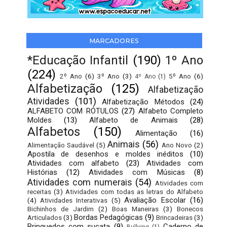
MARCADORES
*Educação Infantil
(190)
1º Ano
(224)
2º Ano
(6)
3º Ano
(3)
5º Ano
(6)
4º Ano
(1)
Alfabetização
(125)
Alfabetização
Atividades
(101)
Alfabetização Métodos
(24)
ALFABETO COM RÓTULOS
(27)
Alfabeto Completo
Moldes
(13)
Alfabeto de Animais
(28)
Alfabetos
(150)
Alimentação
(16)
Animais
(56)
Alimentação Saudável
(5)
Ano Novo
(2)
Apostila de desenhos e moldes inéditos
(10)
Atividades com alfabeto
(23)
Atividades com
Histórias
(12)
Atividades com Músicas
(8)
Atividades com numerais
(54)
Atividades com
receitas
(3)
Atividades com todas as letras do Alfabeto
Avaliação Escolar
(16)
(4)
Atividades Interativas
(5)
Bichinhos de Jardim
(2)
Boas Maneiras
(3)
Bonecos
Bordas Pedagógicas
(9)
Articulados
(3)
Brincadeiras
(3)
Brinquedos com sucata
(9)
Caderno de
Bullying
(1)