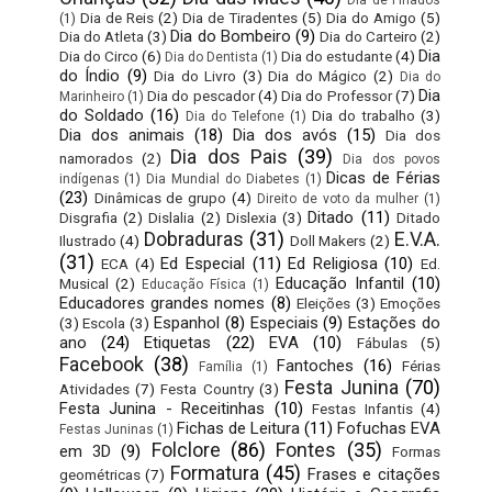
Dia de Reis
(2)
Dia de Tiradentes
(5)
Dia do Amigo
(5)
(1)
Dia do Bombeiro
(9)
Dia do Atleta
(3)
Dia do Carteiro
(2)
Dia
Dia do Circo
(6)
Dia do estudante
(4)
Dia do Dentista
(1)
do Índio
(9)
Dia do Livro
(3)
Dia do Mágico
(2)
Dia do
Dia
Dia do pescador
(4)
Dia do Professor
(7)
Marinheiro
(1)
do Soldado
(16)
Dia do trabalho
(3)
Dia do Telefone
(1)
Dia dos animais
(18)
Dia dos avós
(15)
Dia dos
Dia dos Pais
(39)
namorados
(2)
Dia dos povos
Dicas de Férias
indígenas
(1)
Dia Mundial do Diabetes
(1)
(23)
Dinâmicas de grupo
(4)
Direito de voto da mulher
(1)
Ditado
(11)
Disgrafia
(2)
Dislalia
(2)
Dislexia
(3)
Ditado
Dobraduras
(31)
E.V.A.
Ilustrado
(4)
Doll Makers
(2)
(31)
Ed Especial
(11)
Ed Religiosa
(10)
ECA
(4)
Ed.
Educação Infantil
(10)
Musical
(2)
Educação Física
(1)
Educadores grandes nomes
(8)
Eleições
(3)
Emoções
Espanhol
(8)
Especiais
(9)
Estações do
(3)
Escola
(3)
ano
(24)
Etiquetas
(22)
EVA
(10)
Fábulas
(5)
Facebook
(38)
Fantoches
(16)
Férias
Família
(1)
Festa Junina
(70)
Atividades
(7)
Festa Country
(3)
Festa Junina - Receitinhas
(10)
Festas Infantis
(4)
Fichas de Leitura
(11)
Fofuchas EVA
Festas Juninas
(1)
Folclore
(86)
Fontes
(35)
em 3D
(9)
Formas
Formatura
(45)
Frases e citações
geométricas
(7)