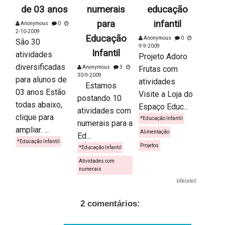
de 03 anos
numerais
educação
para
infantil
Anonymous
0
2-10-2009
Educação
Anonymous
0
São 30
9-9-2009
Infantil
atividades
Projeto Adoro
diversificadas
Anonymous
3
Frutas com
30-9-2009
para alunos de
atividades
Estamos
03 anos Estão
Visite a Loja do
postando 10
todas abaixo,
Espaço Educ...
atividades com
clique para
*Educação Infantil
numerais para a
ampliar. ...
Alimentação
Ed...
*Educação Infantil
Projetos
*Educação Infantil
Atividades com
numerais
bRelated
2 comentários: