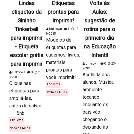
Lindas
Etiquetas
Volta às
etiquetas da
prontas para
Aulas:
Sininho
imprimir!
sugestão de
Tinkerbell
rotina para o
Unknown
1
12-
9-2015
para imprimir
primeiro dia
Modelos de
- Etiqueta
na Educação
etiquetas para
escolar grátis
cadernos, livros,
Infantil
materiais
para imprimir
Unknown
0
23-
2-2015
prontas para
Unknown
0
29-
Acolhida dos
você imprimir! ...
1-2016
alunos; Música
Clique nas
Etiquetas
ambiente
etiquetas para
Volta às Aulas
tocando
ampliá-las,
enquanto os
antes de salvar.
pais vão
&nb...
chegando e
Etiquetas
deixando as
Volta às Aulas