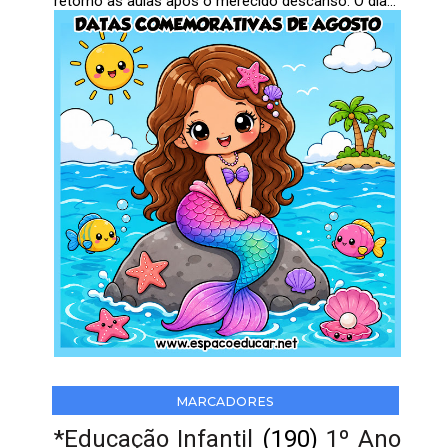
retorno às aulas após o merecido descanso. O dia...
MARCADORES
*Educação Infantil
(190)
1º Ano