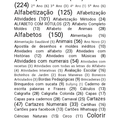
(224)
2º Ano
(6)
3º Ano
(3)
5º Ano
(6)
4º Ano
(1)
Alfabetização
(125)
Alfabetização
Atividades
(101)
Alfabetização Métodos
(24)
ALFABETO COM RÓTULOS
(27)
Alfabeto Completo
Moldes
(13)
Alfabeto de Animais
(28)
Alfabetos
(150)
Alimentação
(16)
Animais
(56)
Alimentação Saudável
(5)
Ano Novo
(2)
Apostila de desenhos e moldes inéditos
(10)
Atividades com alfabeto
(23)
Atividades com
Histórias
(12)
Atividades com Músicas
(8)
Atividades com numerais
(54)
Atividades com
receitas
(3)
Atividades com todas as letras do Alfabeto
Avaliação Escolar
(16)
(4)
Atividades Interativas
(5)
Bichinhos de Jardim
(2)
Boas Maneiras
(3)
Bonecos
Bordas Pedagógicas
(9)
Articulados
(3)
Brincadeiras
(3)
Brinquedos com sucata
(9)
Caderno de
Bullying
(1)
escrita palavras e Frases
(29)
Cálculos
(13)
Caligrafia
(28)
Caligrafia Colorida
(26)
Capas
(17)
Cartazes
Capas para cadernos
(28)
Carnaval
(25)
(47)
Cartazes Numerais
(33)
Cartilhas
(16)
Cartões para facebook
(13)
Cartões Whatsapp
(13)
Colorir
Ciências Naturais
(15)
Circo
(11)